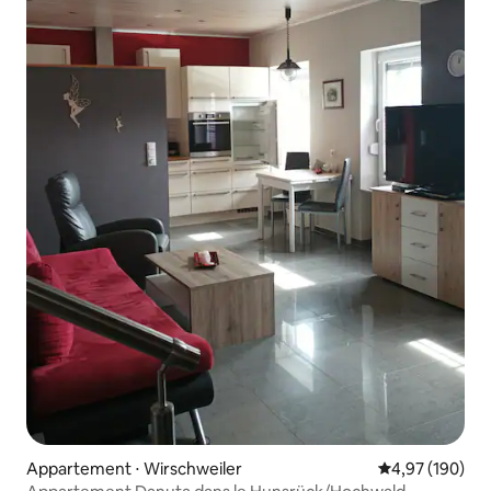
Appartement ⋅ Wirschweiler
Évaluation moy
4,97 (190)