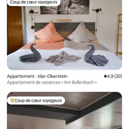
Coup de cœur voyageurs
Coup de cœur voyageurs
Appartement ⋅ Idar-Oberstein
Évaluation m
4,9 (20)
Appartement de vacances « Am Bollenbach »
Coup de cœur voyageurs
Coups de cœur voyageurs les plus appréciés