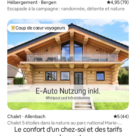
Hébergement ⋅ Bergen
Évaluation mo
4,95 (79)
Escapade à la campagne : randonnée, détente et nature
Coup de cœur voyageurs
Coups de cœur voyageurs les plus appréciés
Chalet ⋅ Allenbach
Évaluation
5 (44)
Chalet 5 étoiles dans la nature au parc national Marie-
Le confort d'un chez-soi et des tarifs
Luise