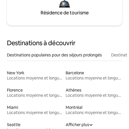
Résidence de tourisme
Destinations à découvrir
Destinations populaires pour des séjours prolongés
Destinati
New York
Barcelone
Locations moyenne et longue durée
Locations moyenne et longue durée
Florence
Athènes
Locations moyenne et longue durée
Locations moyenne et longue durée
Miami
Montréal
Locations moyenne et longue durée
Locations moyenne et longue durée
Seattle
Afficher plus