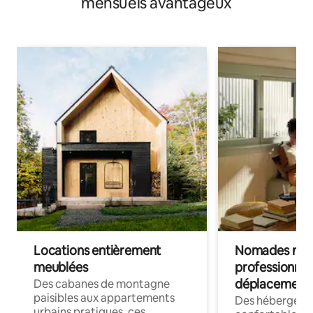
mensuels avantageux
Locations entièrement
Nomades num
meublées
professionnel
déplacement
Des cabanes de montagne
paisibles aux appartements
Des hébergem
urbains pratiques, ces