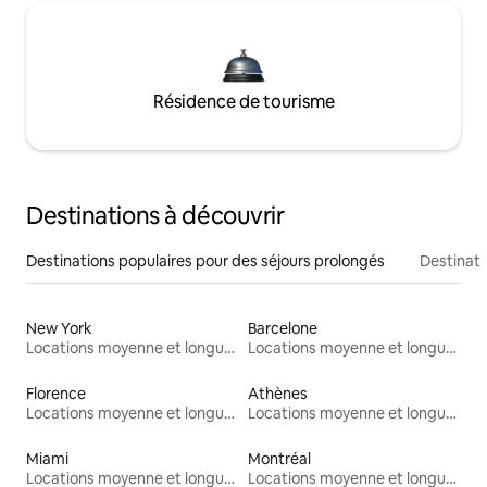
Résidence de tourisme
Destinations à découvrir
Destinations populaires pour des séjours prolongés
Destinati
New York
Barcelone
Locations moyenne et longue durée
Locations moyenne et longue durée
Florence
Athènes
Locations moyenne et longue durée
Locations moyenne et longue durée
Miami
Montréal
Locations moyenne et longue durée
Locations moyenne et longue durée