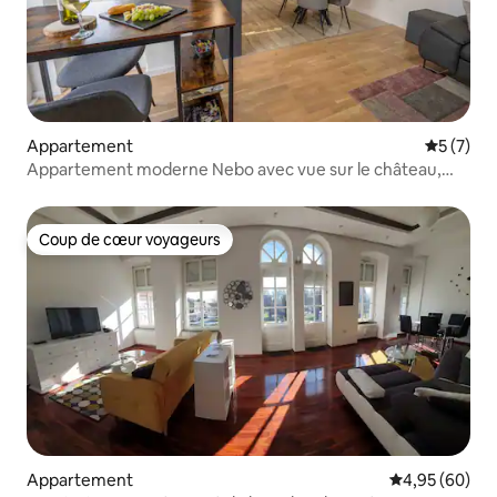
Appartement
Évaluatio
5 (7)
Appartement moderne Nebo avec vue sur le château,
parking gratuit + Wi-Fi
Coup de cœur voyageurs
Coup de cœur voyageurs
Appartement
Évaluation mo
4,95 (60)