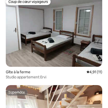
Coup de cœur voyageurs
Coup de cœur voyageurs
Gîte à la ferme
Évaluation m
4,91 (11)
Studio appartement Ervi
Superhôte
Superhôte