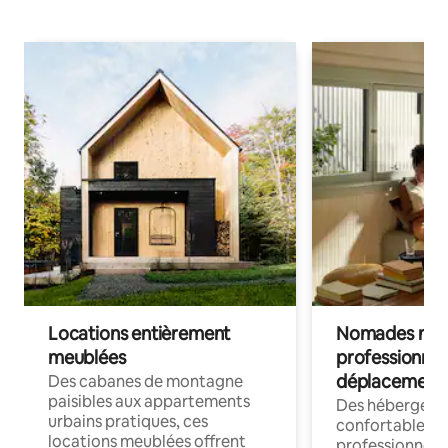
Locations entièrement
Nomades num
meublées
professionnel
déplacement
Des cabanes de montagne
paisibles aux appartements
Des hébergem
urbains pratiques, ces
confortables p
locations meublées offrent
professionnels