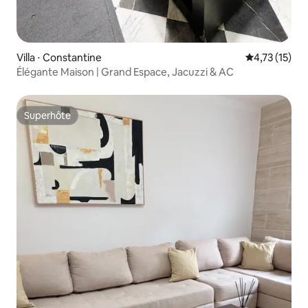
Villa ⋅ Constantine
Évaluation mo
4,73 (15)
Élégante Maison | Grand Espace, Jacuzzi & AC
Superhôte
Superhôte