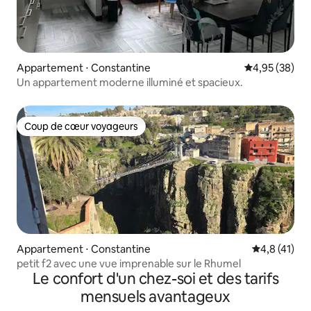
Appartement ⋅ Constantine
Évaluation mo
4,95 (38)
Un appartement moderne illuminé et spacieux.
Coup de cœur voyageurs
Coup de cœur voyageurs
Appartement ⋅ Constantine
Évaluation m
4,8 (41)
petit f2 avec une vue imprenable sur le Rhumel
Le confort d'un chez-soi et des tarifs
mensuels avantageux