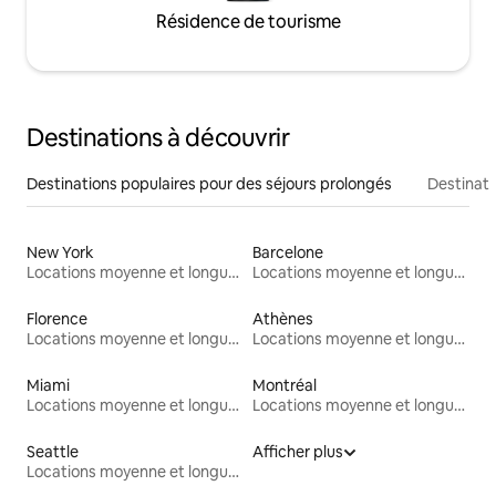
Résidence de tourisme
Destinations à découvrir
Destinations populaires pour des séjours prolongés
Destinati
New York
Barcelone
Locations moyenne et longue durée
Locations moyenne et longue durée
Florence
Athènes
Locations moyenne et longue durée
Locations moyenne et longue durée
Miami
Montréal
Locations moyenne et longue durée
Locations moyenne et longue durée
Seattle
Afficher plus
Locations moyenne et longue durée