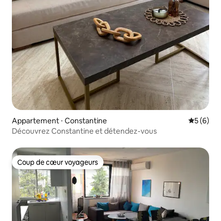
Appartement ⋅ Constantine
Évaluatio
5 (6)
Découvrez Constantine et détendez-vous
Coup de cœur voyageurs
Coup de cœur voyageurs