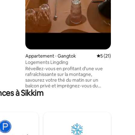
çus pour
e et
disponible
Appartement ⋅ Gangtok
Évaluation moyenne
5 (21)
Logements Lingding
Réveillez-vous en profitant d'une vue
rafraîchissante sur la montagne,
savourez votre thé du matin sur un
balcon privé et imprégnez-vous du
nces à Sikkim
calme qui vous entoure. Que vous soyez
ici pour une courte escapade ou pour un
long séjour confortable, cet espace est
conçu pour que vous vous sentiez
comme chez vous. ✨ Qu'est-ce qui rend
ce logement spécial ? Un appartement
totalement indépendant Une vue
magnifique sur la montagne Un balcon