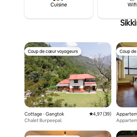
Cuisine
Wifi
Sikk
Coup de cœur voyageurs
Coup de
Coup de cœur voyageurs
Coup de
Cottage ⋅ Gangtok
Évaluation moyenne sur
4,97 (39)
Appartem
angtok
Chalet Burpeepal.
Appartem
3 chambre