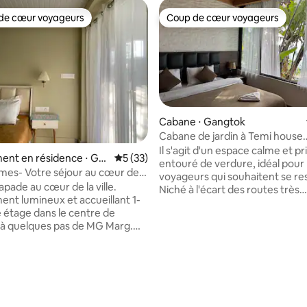
de cœur voyageurs
Coup de cœur voyageurs
 cœur voyageurs les plus appréciés
Coup de cœur voyageurs
Cabane ⋅ Gangtok
Cabane de jardin à Temi house
 la base de 34 commentaires : 4,97 sur 5
Apartment, Gangtok
Il s'agit d'un espace calme et pr
ent en résidence ⋅ Ga
Évaluation moyenne sur la base de 33 co
5 (33)
entouré de verdure, idéal pour 
es- Votre séjour au cœur de
voyageurs qui souhaitent se re
pade au cœur de la ville.
Niché à l'écart des routes très
nt lumineux et accueillant 1-
fréquentées mais à proximité de 
 étage dans le centre de
de Gangtok, il offre un sentime
à quelques pas de MG Marg.
quiétude où les matins comme
cafés, des restaurants et des
avec de l'air frais et un sentime
urs automatiques de billets à
calme. La chambre dispose d'un
ne minute à pied, et des taxis
size confortable, de grandes f
t disponibles, vous êtes
qui apportent une lumière du so
nt situé pour explorer la ville.
abondante, d'une salle de bain 
ment spacieux, aéré et
avec baignoire. Les intérieurs s