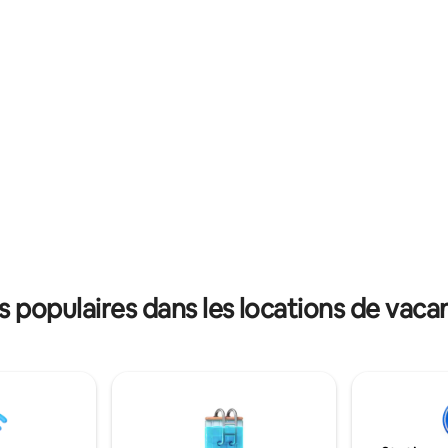
e allie confort et sensation
simples et soigneusement con
amme, ce qui en fait une base
créer une atmosphère relaxant
ur les couples, les voyageurs en
épurée. Pas de stationnement 
s familles à la recherche d'un
axant. Entrez, installez-vous et
de votre maison à Gangtok.
populaires dans les locations de vaca