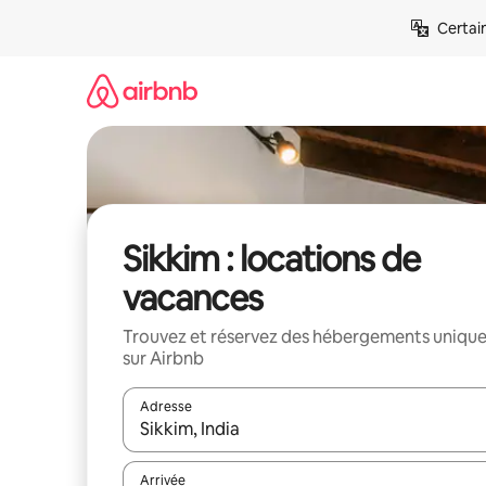
Aller
Certai
directement
au
contenu
Sikkim : locations de
vacances
Trouvez et réservez des hébergements uniqu
sur Airbnb
Adresse
Lorsque les résultats s'affichent, utilisez les flèc
Arrivée