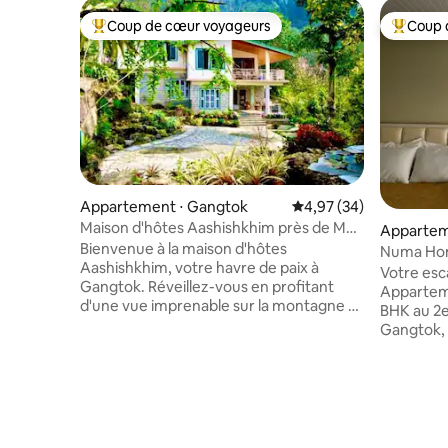
Coup de cœur voyageurs
Coup 
Coups de cœur voyageurs les plus appréciés
Coups de
Appartement ⋅ Gangtok
Évaluation moyenne sur
4,97 (34)
Maison d'hôtes Aashishkhim près de MG
Appartem
Marg avec cuisine privée
Bienvenue à la maison d'hôtes
ngtok
Numa Hom
Aashishkhim, votre havre de paix à
Gangtok
Votre esca
Gangtok. Réveillez-vous en profitant
Apparteme
d'une vue imprenable sur la montagne et
BHK au 2e
détendez-vous dans un espace conçu
Gangtok, 
avec soin pour la détente et l'intimité.
Avec des 
Contrairement aux chambres d'hôtel
distribute
exiguës, ce logement spacieux vous
moins d'u
donne la liberté de vous sentir vraiment
facilemen
comme chez vous. ❣️ Appartement
parfaiteme
entièrement privatif – pas d'espaces
L'apparte