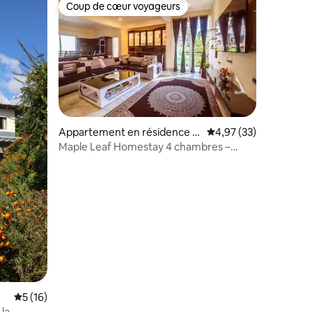
Coup de cœur voyageurs
lus appréciés
Coup de cœur voyageurs
Appartement en résidence ⋅
Évaluation moyenne su
4,97 (33)
Gangtok
Maple Leaf Homestay 4 chambres –
Votre maison de montagne
ntaires : 4,71 sur 5
Évaluation moyenne sur la base de 16 commentaires : 5 sur 5
5 (16)
la