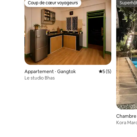
Coup de cœur voyageurs
Superhô
Coup de cœur voyageurs
Superhô
Appartement ⋅ Gangtok
Évaluation moyenn
5 (5)
Le studio Bhas
Chambre 
Kora Mar