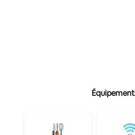
partagés. ❣️Des intérieurs confortables à
minimalist
l'ambiance chaleureuse et accueillante. ❣️
haut de g
Idéal pour les groupes, les familles et les
idéale po
longs séjours. ❣️ Cuisine équipée pour
solo ou le
préparer vos propres repas ❣️ À
séjour rel
proximité de tous les principaux sites
profitez 
touristiques.
Équipements 