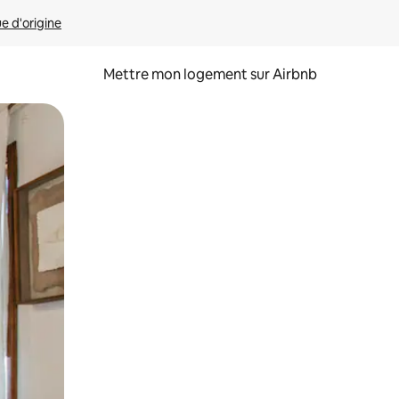
ue d'origine
Mettre mon logement sur Airbnb
sant glisser.