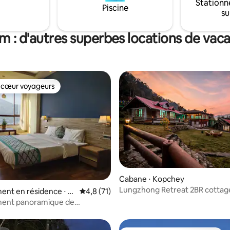
Stationn
Piscine
su
im : d'autres superbes locations de vac
 cœur voyageurs
 cœur voyageurs
Cabane ⋅ Kopchey
Lungzhong Retreat 2BR cottag
 la base de 39 commentaires : 4,97 sur 5
ent en résidence ⋅ G
Évaluation moyenne sur la base de 71 comm
4,8 (71)
de la soie
ent panoramique de
s avec vue sur la vallée