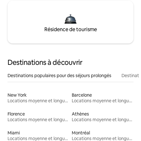
Résidence de tourisme
Destinations à découvrir
Destinations populaires pour des séjours prolongés
Destinati
New York
Barcelone
Locations moyenne et longue durée
Locations moyenne et longue durée
Florence
Athènes
Locations moyenne et longue durée
Locations moyenne et longue durée
Miami
Montréal
Locations moyenne et longue durée
Locations moyenne et longue durée