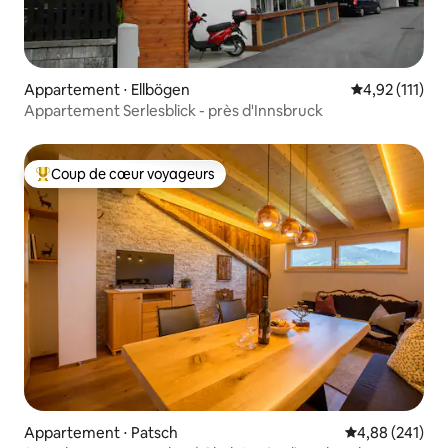
Appartement ⋅ Ellbögen
Évaluation mo
4,92 (111)
Appartement Serlesblick - près d'Innsbruck
Coup de cœur voyageurs
Coups de cœur voyageurs les plus appréciés
Appartement ⋅ Patsch
Évaluation moy
4,88 (241)