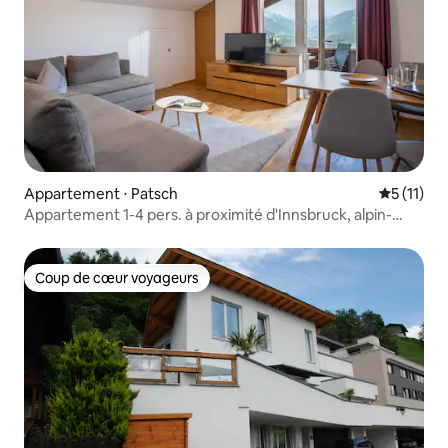
Appartement ⋅ Patsch
Évaluatio
5 (11)
Appartement 1-4 pers. à proximité d'Innsbruck, alpin-
urbain
Coup de cœur voyageurs
Coup de cœur voyageurs