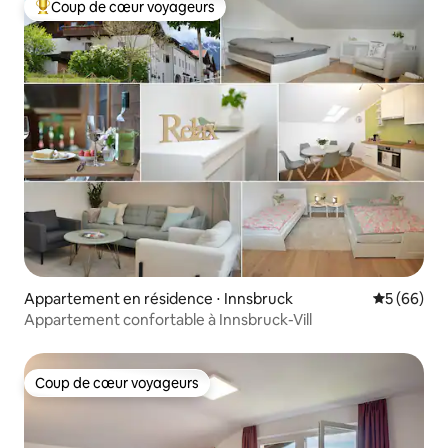
Coup de cœur voyageurs
Coups de cœur voyageurs les plus appréciés
Appartement en résidence ⋅ Innsbruck
Évaluation
5 (66)
Appartement confortable à Innsbruck-Vill
Coup de cœur voyageurs
Coup de cœur voyageurs