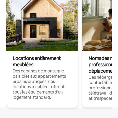
Locations entièrement
Nomades num
meublées
professionnel
déplacement
Des cabanes de montagne
paisibles aux appartements
Des hébergem
urbains pratiques, ces
confortables p
locations meublées offrent
professionnels
tous les équipements d'un
télétravail dis
logement standard.
et d'espaces de