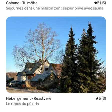
Cabane ⋅ Tuimõisa
Évaluation
5 (15)
Séjournez dans une maison zen : séjour privé avec sauna
Hébergement ⋅ Reastvere
Évaluatio
5 (3)
Le repos du pèlerin