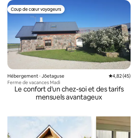
Coup de cœur voyageurs
Coup de cœur voyageurs
Hébergement ⋅ Jõetaguse
Évaluation mo
4,82 (45)
Ferme de vacances Madi
Le confort d'un chez-soi et des tarifs
mensuels avantageux