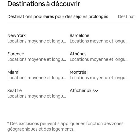
Destinations à découvrir
Destinations populaires pour des séjours prolongés
Destinati
New York
Barcelone
Locations moyenne et longue durée
Locations moyenne et longue durée
Florence
Athènes
Locations moyenne et longue durée
Locations moyenne et longue durée
Miami
Montréal
Locations moyenne et longue durée
Locations moyenne et longue durée
Seattle
Afficher plus
Locations moyenne et longue durée
* Des exclusions peuvent s'appliquer en fonction des zones
géographiques et des logements.