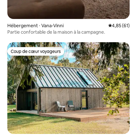
Hébergement ⋅ Vana-Vinni
Évaluation mo
4,85 (61)
Partie confortable de la maison à la campagne.
Coup de cœur voyageurs
Coup de cœur voyageurs