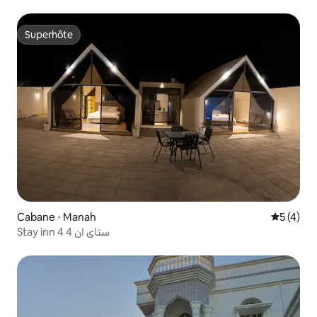
Superhôte
Superhôte
Cabane ⋅ Manah
Évaluatio
5 (4)
Stay inn 4 ستاي ان 4