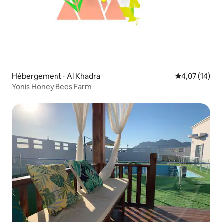
Hébergement ⋅ Al Khadra
Évaluation mo
4,07 (14)
Yonis Honey Bees Farm