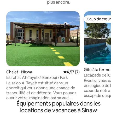
plus encore.
Coup de cœur vo
Coup de cœur vo
Gîte à la ferme ⋅ L
Chalet ⋅ Nizwa
Évaluation moyenne sur la bas
4,57 (7)
Escapade de luxe
Istirahat At-Tayeb à Benzoui / Fark
écologique : ferme
Évadez-vous dans
Le salon Al Tayeb est situé dans un
écologique de lux
endroit qui vous donne une chance de
cœur de notre pla
tranquillité et de détente. Vous pouvez
escapade unique r
ouvrir votre imagination par sa vue
au cœur d'Oman e
Équipements populaires dans les
magnifique sur la rue Muscat - Nizwa
palmiers dattiers, 
General et sur les montagnes et les
locations de vacances à Sinaw
fleurs, que vous p
paysages étendus À 25 km du Souk et du
apprécier. Réveill