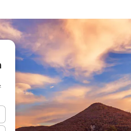
n
z
hes vers le haut et vers le bas pour les parcourir ou en appuyant et en fai