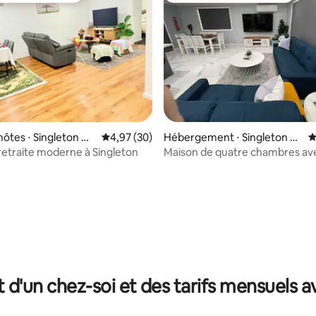
 la base de 23 commentaires : 4,96 sur 5
hôtes ⋅ Singleton He
Évaluation moyenne sur la base de 30 commen
4,97 (30)
Hébergement ⋅ Singleton H
É
eights
retraite moderne à Singleton
Maison de quatre chambres av
sécurisé.
t d'un chez-soi et des tarifs mensuels 