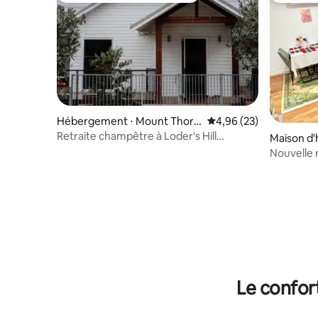
Hébergement ⋅ Mount Thorl
Évaluation moyenne sur
4,96 (23)
ey
Retraite champêtre à Loder's Hill
Maison d'
Homestead
ights
Nouvelle 
Le confor