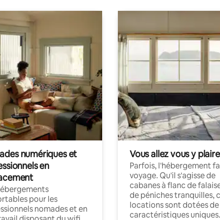
des numériques et
Vous allez vous y plaire
essionnels en
Parfois, l'hébergement fai
voyage. Qu'il s'agisse de
acement
cabanes à flanc de falais
hébergements
de péniches tranquilles, 
rtables pour les
locations sont dotées de
ssionnels nomades et en
caractéristiques uniques
ravail disposant du wifi