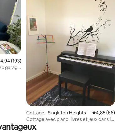
taires : 4,97 sur 5
valuation moyenne sur la base de 193 commentaires : 4,94 sur 5
4,94 (193)
ec garage
Cottage ⋅ Singleton Heights
Évaluation moyenne su
4,85 (66)
Cottage avec piano, livres et jeux dans la
avantageux
Hunter