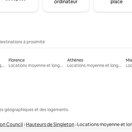
ordinateur
place
Destinations à proximité
Florence
Athènes
Mi
Locations moyenne et longue durée
Locations moyenne et longue durée
Locations moyenne et longue durée
nes géographiques et des logements.
ton Council
Hauteurs de Singleton
Locations moyenne et lo