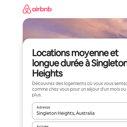
Aller
directement
au
contenu
Locations moyenne et
longue durée à Singleto
Heights
Découvrez des logements où vous vous sente
comme chez vous pour un séjour d'un mois ou
plus.
Adresse
Lorsque les résultats s'affichent, utilisez les flèc
Arrivée