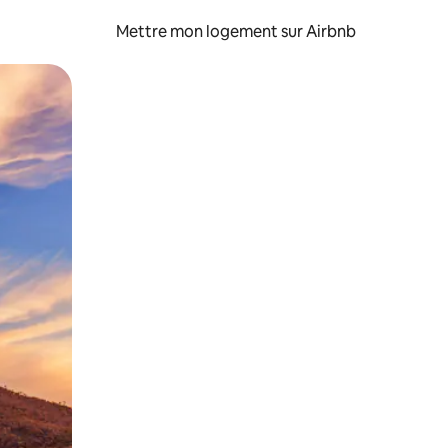
Mettre mon logement sur Airbnb
sant glisser.