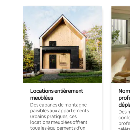
Locations entièrement
Noma
meublées
prof
dépl
Des cabanes de montagne
paisibles aux appartements
Des 
urbains pratiques, ces
confo
locations meublées offrent
profe
tous les équipements d'un
télét