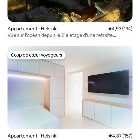
Appartement ⋅ Helsinki
Évaluation moy
4,93 (134)
Vue sur l'océan depuis le 21e étage d'une retraite
panoramique
Coup de cœur voyageurs
Coup de cœur voyageurs
Appartement ⋅ Helsinki
Évaluation moy
4,87 (157)