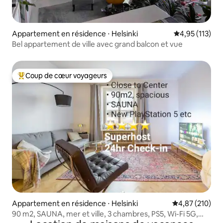
Appartement en résidence ⋅ Helsinki
Évaluation moy
4,95 (113)
Bel appartement de ville avec grand balcon et vue
Coup de cœur voyageurs
Coups de cœur voyageurs les plus appréciés
Appartement en résidence ⋅ Helsinki
Évaluation moy
4,87 (210)
90 m2, SAUNA, mer et ville, 3 chambres, PS5, Wi-Fi 5G,