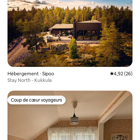
Hébergement ⋅ Sipoo
Évaluation mo
4,92 (26)
Stay North - Kukkula
Coup de cœur voyageurs
Coup de cœur voyageurs