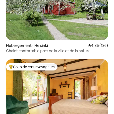
Hébergement ⋅ Helsinki
Évaluation moy
4,85 (136)
Chalet confortable près de la ville et de la nature
Coup de cœur voyageurs
Coups de cœur voyageurs les plus appréciés