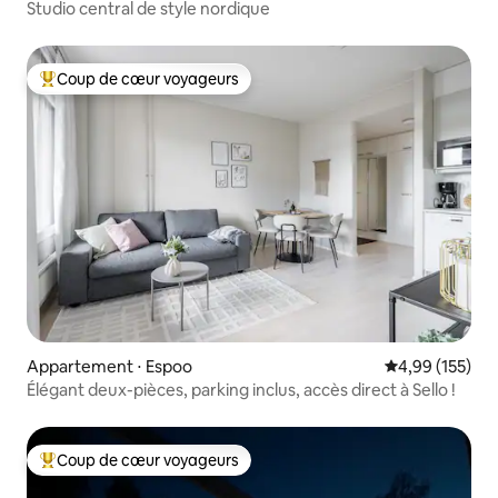
Studio central de style nordique
Coup de cœur voyageurs
Coups de cœur voyageurs les plus appréciés
Appartement ⋅ Espoo
Évaluation moy
4,99 (155)
Élégant deux-pièces, parking inclus, accès direct à Sello !
Coup de cœur voyageurs
Coups de cœur voyageurs les plus appréciés