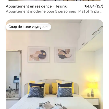
Appartement en résidence ⋅ Helsinki
Évaluation moy
4,84 (157)
Appartement moderne pour 5 personnes | Mall of Tripla |
Helsinki
Coup de cœur voyageurs
Coup de cœur voyageurs