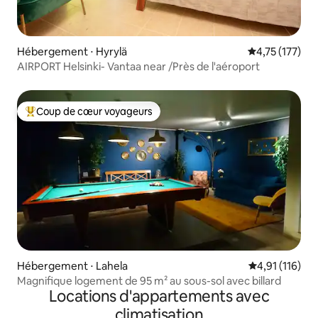
Hébergement ⋅ Hyrylä
Évaluation moy
4,75 (177)
AIRPORT Helsinki- Vantaa near /Près de l'aéroport
Coup de cœur voyageurs
Coups de cœur voyageurs les plus appréciés
Hébergement ⋅ Lahela
Évaluation moy
4,91 (116)
Magnifique logement de 95 m² au sous-sol avec billard
Locations d'appartements avec
climatisation