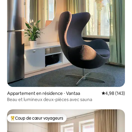
Appartement en résidence ⋅ Vantaa
Évaluation moy
4,98 (143)
Beau et lumineux deux-pièces avec sauna
Coup de cœur voyageurs
Coups de cœur voyageurs les plus appréciés