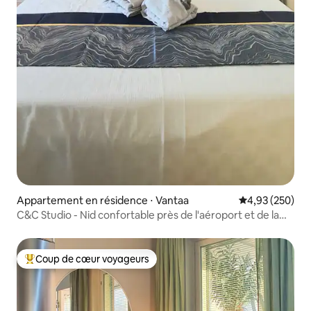
Appartement en résidence ⋅ Vantaa
Évaluation moy
4,93 (250)
C&C Studio - Nid confortable près de l'aéroport et de la
ville
Coup de cœur voyageurs
Coups de cœur voyageurs les plus appréciés