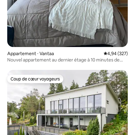
Appartement ⋅ Vantaa
Évaluation moy
4,94 (327)
Nouvel appartement au dernier étage à 10 minutes de
l'aéroport
Coup de cœur voyageurs
Coup de cœur voyageurs