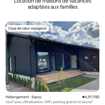
Location de maisons de vacances
24 h/24
adaptées aux familles
Coup de cœur voyageurs
Coup de cœur voyageurs
Hébergement ⋅ Espoo
Évaluation moy
4,91 (118)
neuf avec climatisation, WiFi, parking gratuit et sauna*