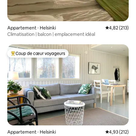
Appartement ⋅ Helsinki
Évaluation moy
4,82 (213)
Climatisation | balcon | emplacement idéal
Coup de cœur voyageurs
Coups de cœur voyageurs les plus appréciés
Appartement ⋅ Helsinki
Évaluation moy
4,93 (212)