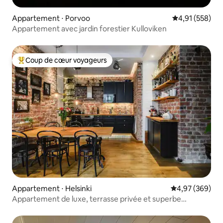
Appartement ⋅ Porvoo
Évaluation moy
4,91 (558)
Appartement avec jardin forestier Kulloviken
Coup de cœur voyageurs
Coups de cœur voyageurs les plus appréciés
Appartement ⋅ Helsinki
Évaluation moy
4,97 (369)
Appartement de luxe, terrasse privée et superbe
emplacement central