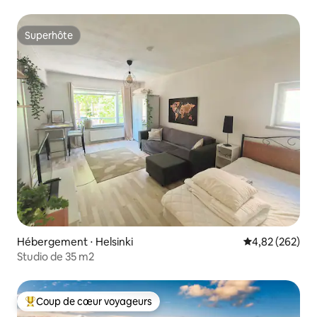
Superhôte
Superhôte
Hébergement ⋅ Helsinki
Évaluation moy
4,82 (262)
Studio de 35 m2
Coup de cœur voyageurs
Coups de cœur voyageurs les plus appréciés