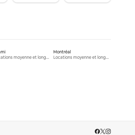
ami
Montréal
Locations moyenne et longue durée
Locations moyenne et longue durée