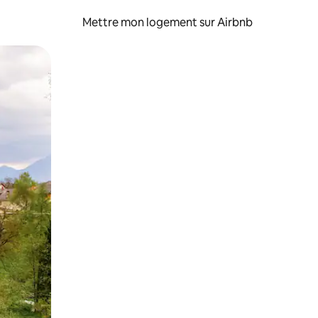
Mettre mon logement sur Airbnb
sant glisser.