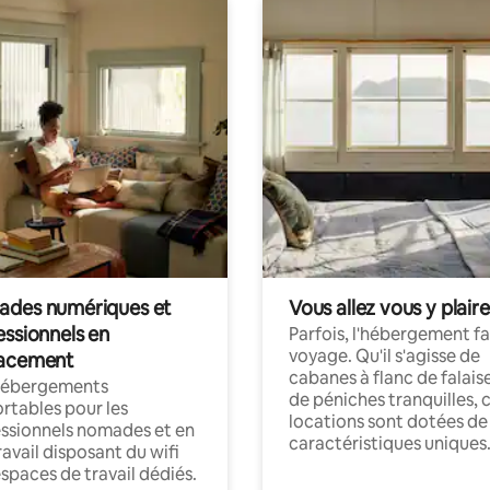
des numériques et
Vous allez vous y plaire
essionnels en
Parfois, l'hébergement fai
voyage. Qu'il s'agisse de
acement
cabanes à flanc de falais
hébergements
de péniches tranquilles, 
rtables pour les
locations sont dotées de
ssionnels nomades et en
caractéristiques uniques
ravail disposant du wifi
espaces de travail dédiés.