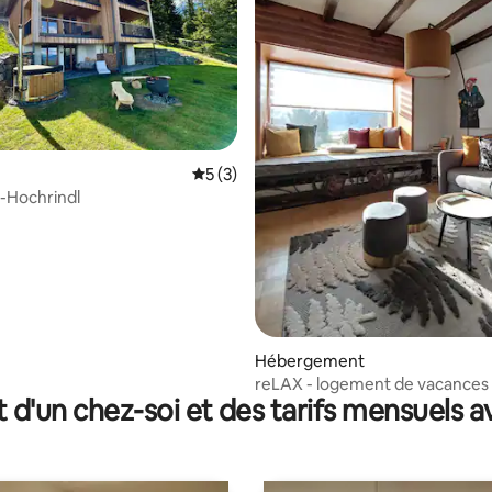
ur la base de 82 commentaires : 4,9 sur 5
Évaluation moyenne sur la base de 3 co
5 (3)
-Hochrindl
Hébergement
reLAX - logement de vacances
t d'un chez-soi et des tarifs mensuels 