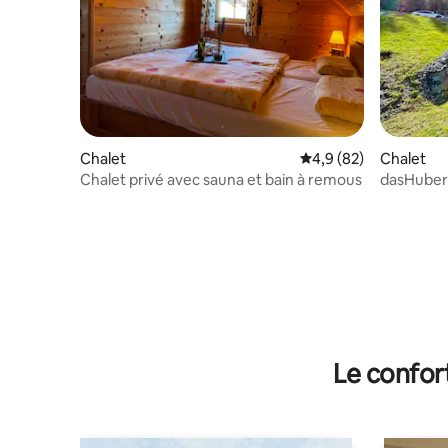
Chalet
Évaluation moyenne s
4,9 (82)
Chalet
Chalet privé avec sauna et bain à remous
dasHuber
Le confor