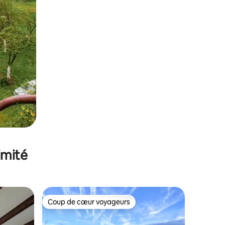
imité
Coup de cœur voyageurs
lus appréciés
Coup de cœur voyageurs