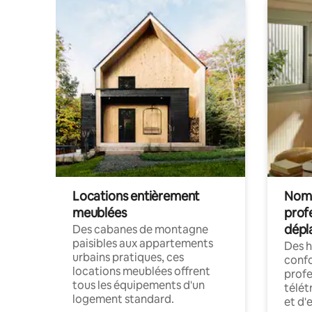
Locations entièrement
Noma
meublées
prof
dépl
Des cabanes de montagne
paisibles aux appartements
Des 
urbains pratiques, ces
confo
locations meublées offrent
profe
tous les équipements d'un
télét
logement standard.
et d'