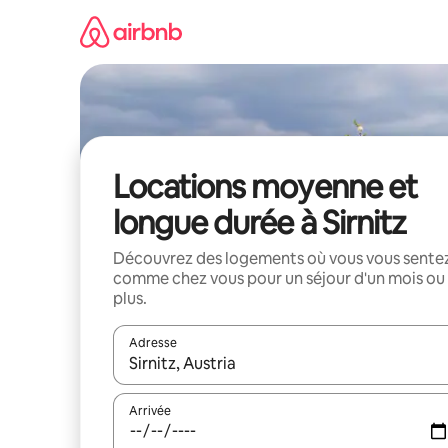
Aller
directement
au
contenu
Locations moyenne et
longue durée à Sirnitz
Découvrez des logements où vous vous sente
comme chez vous pour un séjour d'un mois ou
plus.
Adresse
Lorsque les résultats s'affichent, utilisez les flèc
Arrivée