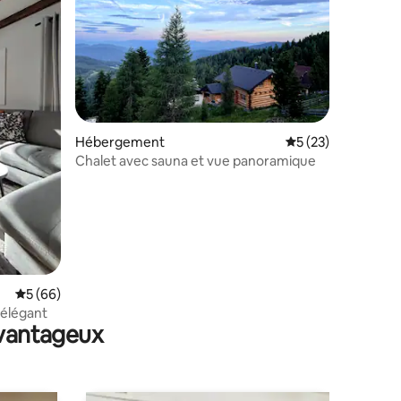
mmentaires : 5 sur 5
Hébergement
Évaluation moyenne
5 (23)
Chalet avec sauna et vue panoramique
Évaluation moyenne sur la base de 66 commentaires : 5 sur 5
5 (66)
 élégant
avantageux