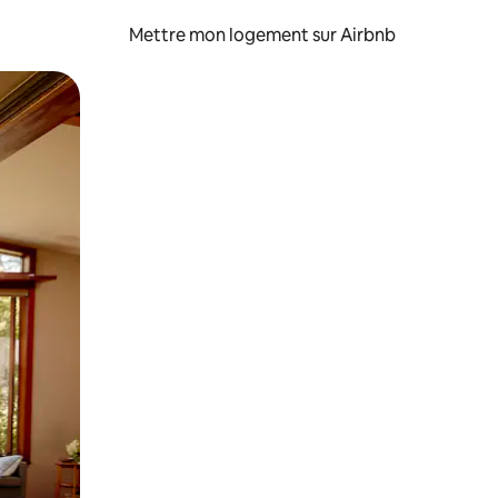
Mettre mon logement sur Airbnb
sant glisser.