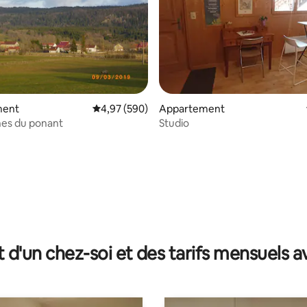
ment
Évaluation moyenne sur la base de 590 commen
4,97 (590)
Appartement
nes du ponant
Studio
 la base de 46 commentaires : 4,93 sur 5
t d'un chez-soi et des tarifs mensuels 