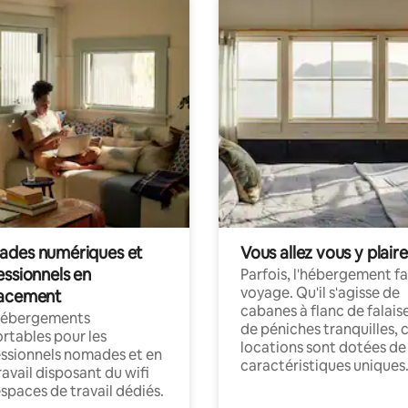
des numériques et
Vous allez vous y plaire
essionnels en
Parfois, l'hébergement fai
voyage. Qu'il s'agisse de
acement
cabanes à flanc de falais
hébergements
de péniches tranquilles, 
rtables pour les
locations sont dotées de
ssionnels nomades et en
caractéristiques uniques
ravail disposant du wifi
espaces de travail dédiés.