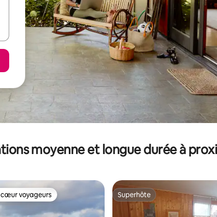
tions moyenne et longue durée à prox
 cœur voyageurs
Superhôte
 cœur voyageurs
Superhôte