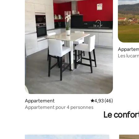
Apparte
Les lucar
Appartement
Évaluation moyenne sur
4,93 (46)
Appartement pour 4 personnes
Le confor