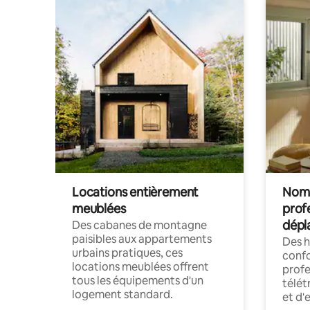
Locations entièrement
Noma
meublées
prof
dépl
Des cabanes de montagne
paisibles aux appartements
Des 
urbains pratiques, ces
confo
locations meublées offrent
profe
tous les équipements d'un
télét
logement standard.
et d'