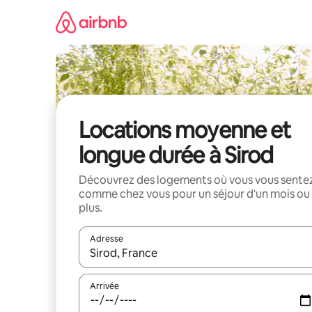
Aller
directement
au
contenu
Locations moyenne et
longue durée à Sirod
Découvrez des logements où vous vous sente
comme chez vous pour un séjour d'un mois ou
plus.
Adresse
Lorsque les résultats s'affichent, utilisez les flèc
Arrivée