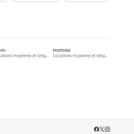
ami
Montréal
Locations moyenne et longue durée
Locations moyenne et longue durée