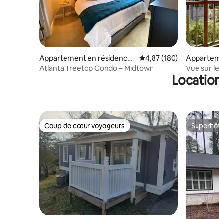
Appartement en résidence ⋅
Évaluation moyenne sur 
4,87 (180)
Appartem
Atlanta
⋅ Atlanta
Atlanta Treetop Condo – Midtown
Vue sur le
Location
emplace
Coup de cœur voyageurs
Superhô
Coup de cœur voyageurs
Superhô