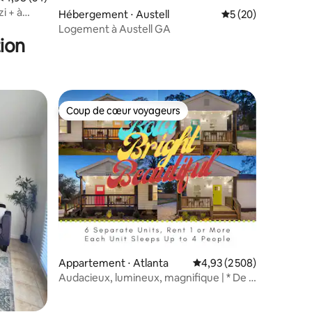
i + à
Hébergement ⋅ Austell
Évaluation moyenne
5 (20)
Logement à Austell GA
ion
Coup de cœur voyageurs
lus appréciés
Coup de cœur voyageurs
entaires : 4,9 sur 5
Appartement ⋅ Atlanta
Évaluation moyenne sur l
4,93 (2 508)
Audacieux, lumineux, magnifique | * De 1
à 24 voyageurs *