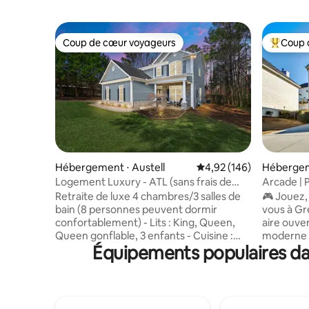
Coup de cœur voyageurs
Coup 
Coup de cœur voyageurs
Coups de
Hébergement ⋅ Austell
Évaluation moyenne sur 
4,92 (146)
Hébergem
Logement Luxury - ATL (sans frais de
Arcade | P
ménage !)
10 perso
Retraite de luxe 4 chambres/3 salles de
🎮 Jouez,
bain (8 personnes peuvent dormir
vous à Gr
confortablement) - Lits : King, Queen,
aire ouver
Queen gonflable, 3 enfants - Cuisine :
moderne 
Équipements populaires dan
grande, entièrement équipée avec
bois franc
machine à café - Jardin : porche grillagé
avec un m
et cour privée et clôturée - Bureau :
chauffe-e
bureau debout, imprimante, etc. pour le
une chemi
télétravail ou les études à distance -
intelligen