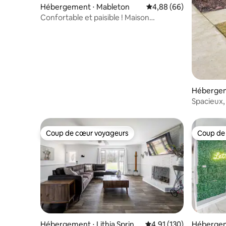
Hébergement ⋅ Mableton
Évaluation moyenne sur
4,88 (66)
Confortable et paisible ! Maison
indépendante abordable !
Hébergem
Spacieux
de cabane
Coup de cœur voyageurs
Coup de
Coup de cœur voyageurs
Coup de
Hébergement ⋅ Lithia Spring
Évaluation moyenne sur
4,91 (130)
Hébergem