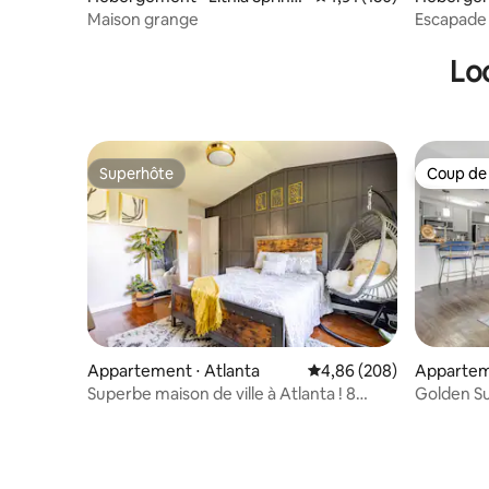
s
Maison grange
Escapade 
près du ce
Lo
Superhôte
Coup de
Superhôte
Coup de
Appartement ⋅ Atlanta
Évaluation moyenne sur 
4,86 (208)
Apparteme
Superbe maison de ville à Atlanta ! 8
Golden Su
couchages. Énorme télévision !
gratuit