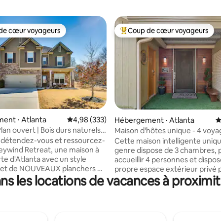
de cœur voyageurs
Coup de cœur voyageurs
 cœur voyageurs les plus appréciés
Coups de cœur voyageurs les p
la base de 146 commentaires : 4,92 sur 5
ent ⋅ Atlanta
Évaluation moyenne sur la base de 333 commen
4,98 (333)
Hébergement ⋅ Atlanta
É
lan ouvert | Bois durs naturels |
Maison d'hôtes unique - 4 voya
nnes
maximum
 détendez-vous et ressourcez-
Cette maison intelligente uniq
eywind Retreat, une maison à
genre dispose de 3 chambres, 
te d'Atlanta avec un style
accueillir 4 personnes et dispo
et de NOUVEAUX planchers de
propre espace extérieur privé 
s les locations de vacances à proximit
. Peut accueillir 10 personnes
fumer ou simplement se déten
atelas King premium, un
domotique contrôle les lumières
au hybride surdimensionné,
ventilateurs, les rideaux et plu
née, des téléviseurs
Cuisine entièrement approvisio
ts et un loft d'arcade pour les
cuisiner est votre truc, avec d'