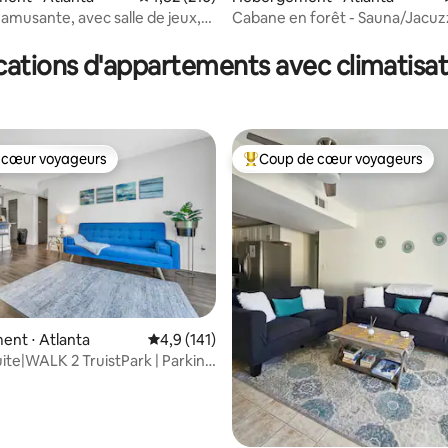
amusante, avec salle de jeux,
Cabane en forêt - Sauna/Jacuzz
ntre-ville et de l'aéroport !
12 min de la Coupe du monde
cations d'appartements avec climatisat
 cœur voyageurs
Coup de cœur voyageurs
 cœur voyageurs
Coups de cœur voyageurs les p
la base de 208 commentaires : 4,86 sur 5
nt ⋅ Atlanta
Évaluation moyenne sur la base de 141 comm
4,9 (141)
ite|WALK 2 TruistPark | Parking