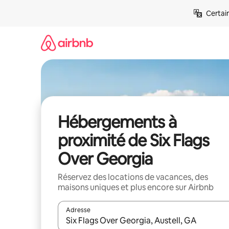
Aller
Certai
directement
au
contenu
Hébergements à
proximité de Six Flags
Over Georgia
Réservez des locations de vacances, des
maisons uniques et plus encore sur Airbnb
Adresse
Lorsque les résultats s'affichent, utilisez les flèc