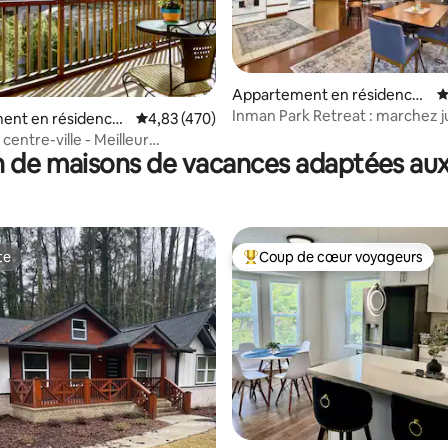
Appartement en résidence ⋅
É
Atlanta
Inman Park Retreat : marchez j
la base de 180 commentaires : 4,87 sur 5
ent en résidence
Évaluation moyenne sur la base de 470 comme
4,83 (470)
Krog Mkt et Beltline
 centre-ville - Meilleur
 de maisons de vacances adaptées aux
ment
te
Coup de cœur voyageurs
te
Coups de cœur voyageurs les p