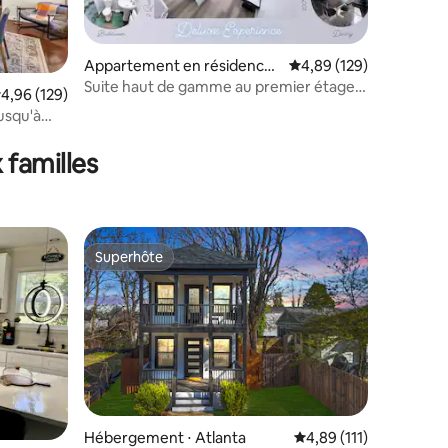
Appartement en résidence ⋅
Évaluation moyenne sur
4,89 (129)
Atlanta
Suite haut de gamme au premier étage |
valuation moyenne sur la base de 129 commentaires : 4,96 sur 5
4,96 (129)
Privée et spacieuse
usqu'à
ntaires : 4,83 sur 5
 familles
Superhôte
lus appréciés
Superhôte
Hébergement ⋅ Atlanta
Évaluation moyenne sur
4,89 (111)