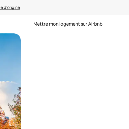
ue d'origine
Mettre mon logement sur Airbnb
sant glisser.