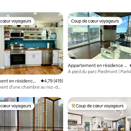
 cœur voyageurs
Coup de cœur voyageurs
 cœur voyageurs
Coup de cœur voyageurs
Appartement en résidence ⋅
Atlanta
À pied du parc Piedmont | Parki
| Vue sur la ville
ent en résidence ⋅
Évaluation moyenne sur la base de 419 comme
4,79 (419)
r la base de 337 commentaires : 4,9 sur 5
ent d'une chambre au rez-de-
 récemment rénové
 cœur voyageurs
Coup de cœur voyageurs
 cœur voyageurs
Coups de cœur voyageurs les p