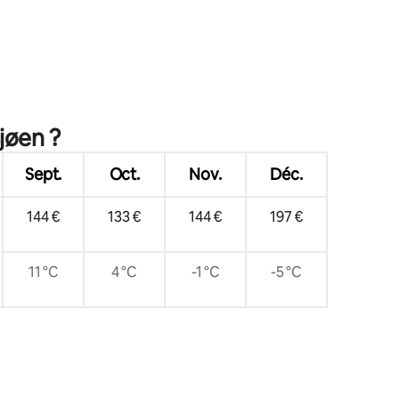
taires : 4,94 sur 5
jøen ?
Sept.
Oct.
Nov.
Déc.
144 €
133 €
144 €
197 €
11 °C
4 °C
-1 °C
-5 °C