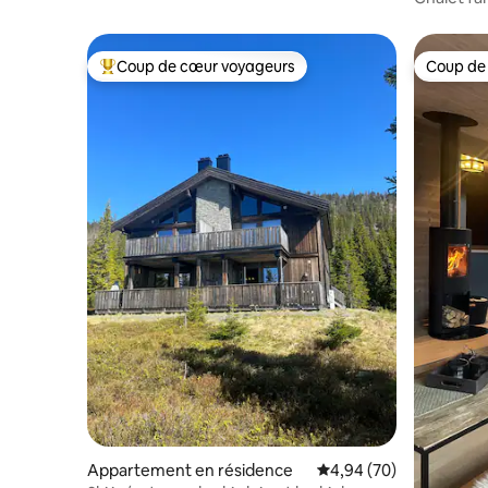
imprenable
Coup de cœur voyageurs
Coup de
Coups de cœur voyageurs les plus appréciés
Coup de
Appartement en résidence
Évaluation moyenne sur
4,94 (70)