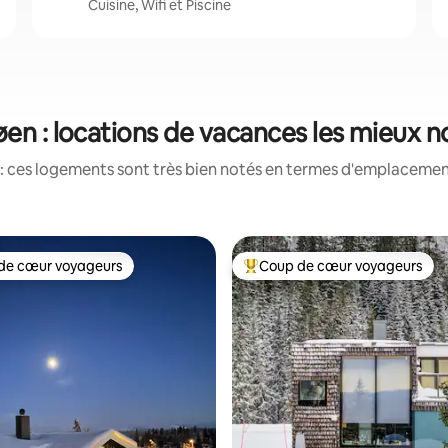
Cuisine, Wifi et Piscine
øen : locations de vacances les mieux 
: ces logements sont très bien notés en termes d'emplacement
de cœur voyageurs
Coup de cœur voyageurs
 cœur voyageurs les plus appréciés
Coups de cœur voyageurs les p
 la base de 80 commentaires : 4,89 sur 5