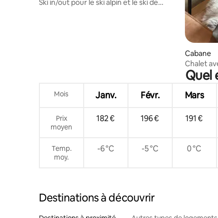
Ski in/out pour le ski alpin et le ski de
fond. 2h d'Oslo.
Cabane
Chalet av
Quel 
chambres 
Mois
Janv.
Févr.
Mars
182 €
196 €
191 €
Prix
moyen
-6 °C
-5 °C
0 °C
Temp.
moy.
Destinations à découvrir
Destinations à proximité
Autres types de logements