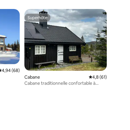
Superhôte
lus appréciés
Superhôte
Évaluation moyenne sur la base de 68 commentaires : 4,94 sur 5
4,94 (68)
Cabane
Évaluation moyenne s
4,8 (61)
Cabane traditionnelle confortable à
Storåsen, Sjusjøen