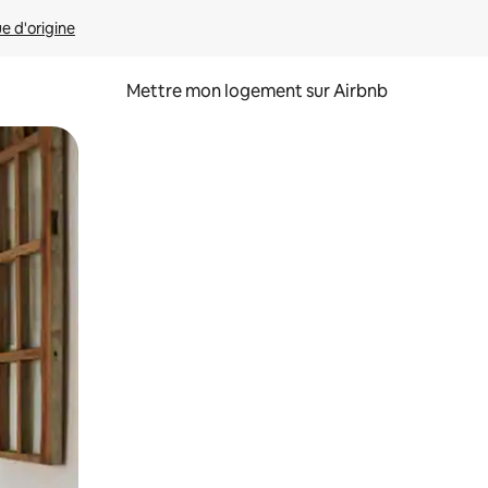
ue d'origine
Mettre mon logement sur Airbnb
sant glisser.