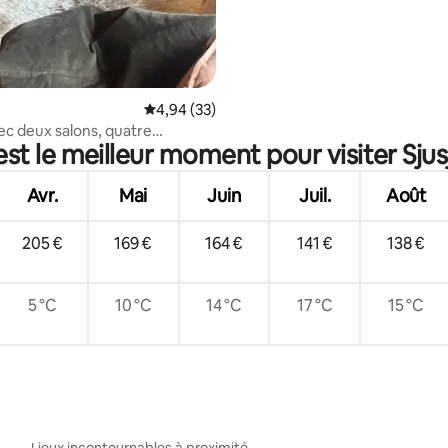
Évaluation moyenne sur la base de 33 commen
4,94 (33)
ec deux salons, quatre
est le meilleur moment pour visiter Sjus
et deux salles de bains
Avr.
Mai
Juin
Juil.
Août
205 €
169 €
164 €
141 €
138 €
5 °C
10 °C
14 °C
17 °C
15 °C
Lieux incontournables à proximité