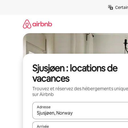
Aller
Certai
directement
au
contenu
Sjusjøen : locations de
vacances
Trouvez et réservez des hébergements uniqu
sur Airbnb
Adresse
Lorsque les résultats s'affichent, utilisez les flèc
Arrivée