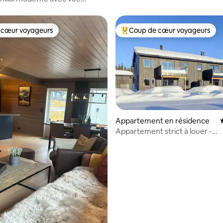
. Ski in/out
 cœur voyageurs
Coup de cœur voyageurs
 cœur voyageurs
Coups de cœur voyageurs les p
Appartement en résidence
Appartement strict à louer -
emplacement génial !
 la base de 70 commentaires : 4,94 sur 5