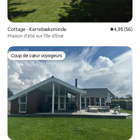
Cottage ⋅ Karrebæksminde
Évaluation mo
4,95 (56)
Maison d'été sur l'île d'Enø
Coup de cœur voyageurs
Coup de cœur voyageurs