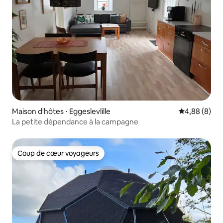
Maison d'hôtes ⋅ Eggeslevlille
Évaluation m
4,88 (8)
La petite dépendance à la campagne
Coup de cœur voyageurs
Coup de cœur voyageurs