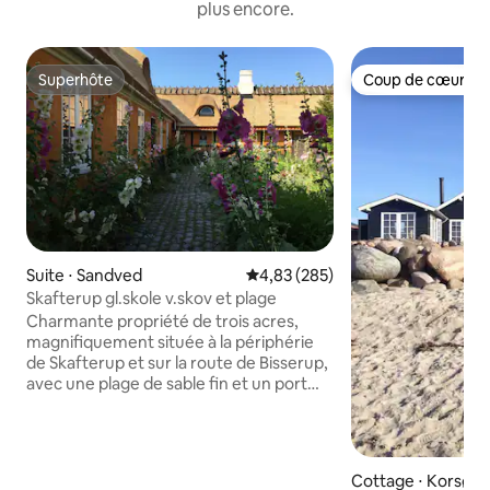
plus encore.
Superhôte
Coup de cœur vo
Superhôte
Coup de cœur vo
Suite ⋅ Sandved
Évaluation moyenne sur la base 
4,83 (285)
Skafterup gl.skole v.skov et plage
Charmante propriété de trois acres,
magnifiquement située à la périphérie
de Skafterup et sur la route de Bisserup,
avec une plage de sable fin et un port
local accueillant. Un appartement de 80
m2 avec un séjour/cuisine ouvert et un
accès direct au jardin. L'accent est mis
sur le développement durable,
Cottage ⋅ Korsør
notamment avec du mobilier recyclé. Le