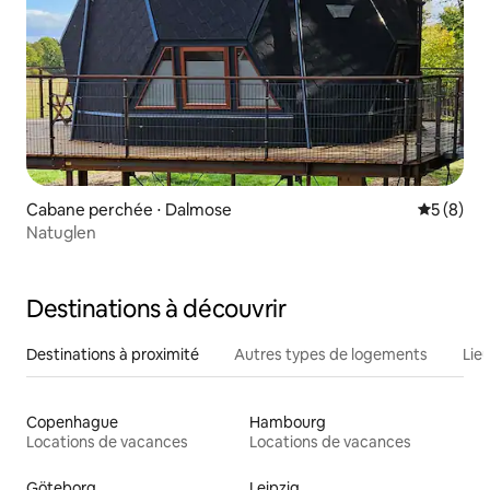
Cabane perchée ⋅ Dalmose
Évaluatio
5 (8)
Natuglen
Destinations à découvrir
Destinations à proximité
Autres types de logements
Lie
Copenhague
Hambourg
Locations de vacances
Locations de vacances
Göteborg
Leipzig