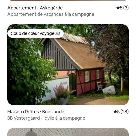
Appartement ⋅ Askegårde
Évaluatio
5 (3)
Appartement de vacances à la campagne
Coup de cœur voyageurs
Coup de cœur voyageurs
Maison d'hôtes ⋅ Boeslunde
Évaluation
5 (28)
BB Vestergaard - Idylle à la campagne