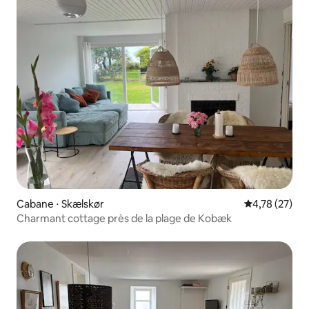
Cabane ⋅ Skælskør
Évaluation mo
4,78 (27)
Charmant cottage près de la plage de Kobæk