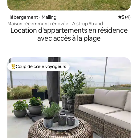
Hébergement ⋅ Malling
Évaluatio
5 (4)
Maison récemment rénovée - Ajstrup Strand
Location d'appartements en résidence
avec accès à la plage
Coup de cœur voyageurs
Coups de cœur voyageurs les plus appréciés