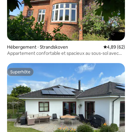
Hébergement ⋅ Strandskoven
Évaluation mo
4,89 (62)
Appartement confortable et spacieux au sous-sol avec
beaucoup de lumière
Superhôte
Superhôte