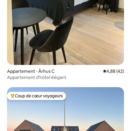
Appartement ⋅ Århus C
Évaluation mo
4,88 (42)
Appartement d'hôtel élégant
Coup de cœur voyageurs
Coups de cœur voyageurs les plus appréciés