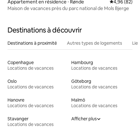
Appartement en résidence ⋅ Rønde
Évaluation mo
4,96 (82)
Maison de vacances près du parc national de Mols Bjerge
Destinations à découvrir
Destinations à proximité
Autres types de logements
Lie
Copenhague
Hambourg
Locations de vacances
Locations de vacances
Oslo
Göteborg
Locations de vacances
Locations de vacances
Hanovre
Malmö
Locations de vacances
Locations de vacances
Stavanger
Afficher plus
Locations de vacances