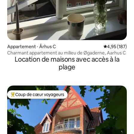
Appartement ⋅ Århus C
Évaluation moy
4,95 (187)
Charmant appartement au milieu de Øgaderne, Aarhus C
Location de maisons avec accès à la
plage
Coup de cœur voyageurs
Coups de cœur voyageurs les plus appréciés