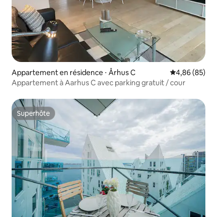
Appartement en résidence ⋅ Århus C
Évaluation mo
4,86 (85)
Appartement à Aarhus C avec parking gratuit / cour
Superhôte
Superhôte