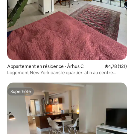
Appartement en résidence ⋅ Århus C
Évaluation moy
4,78 (121)
Logement New York dans le quartier latin au centre
d'Aarhus
Superhôte
Superhôte