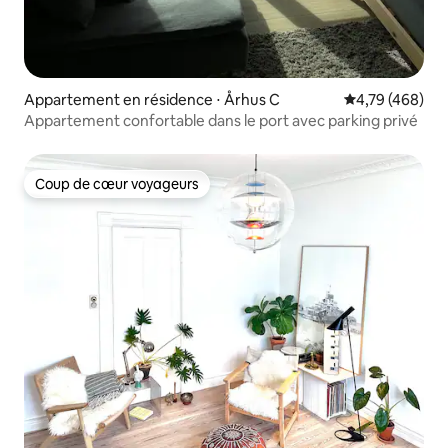
Appartement en résidence ⋅ Århus C
Évaluation moy
4,79 (468)
Appartement confortable dans le port avec parking privé
Coup de cœur voyageurs
Coup de cœur voyageurs