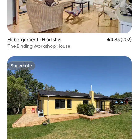
Hébergement ⋅ Hjortshøj
Évaluation moy
4,85 (202)
The Binding Workshop House
Superhôte
Superhôte