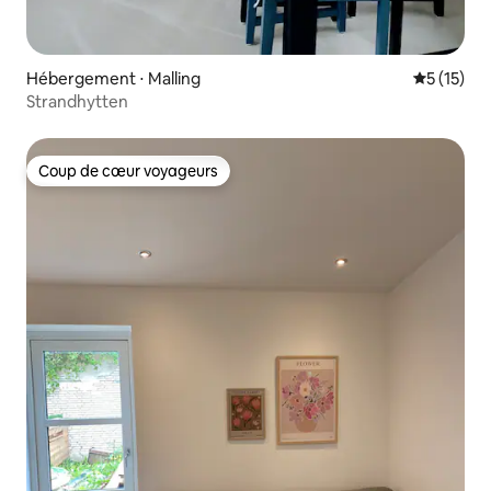
Hébergement ⋅ Malling
Évaluation
5 (15)
Strandhytten
Coup de cœur voyageurs
Coup de cœur voyageurs