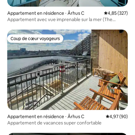
Appartement en résidence ⋅ Århus C
Évaluation moy
4,85 (327)
Appartement avec vue imprenable sur la mer (The
Iceberg), Aarhus C
Coup de cœur voyageurs
Coup de cœur voyageurs
Appartement en résidence ⋅ Århus C
Évaluation mo
4,97 (90)
Appartement de vacances super confortable