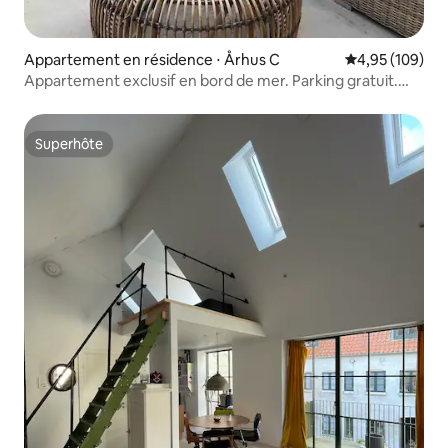
Appartement en résidence ⋅ Århus C
Évaluation moy
4,95 (109)
Appartement exclusif en bord de mer. Parking gratuit.
Chargeur
Superhôte
Superhôte