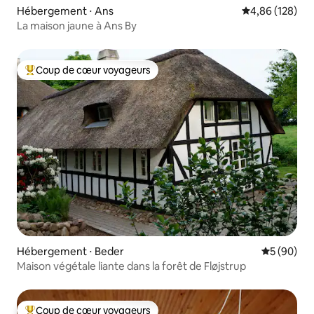
Hébergement ⋅ Ans
Évaluation moy
4,86 (128)
La maison jaune à Ans By
Coup de cœur voyageurs
Coups de cœur voyageurs les plus appréciés
Hébergement ⋅ Beder
Évaluation
5 (90)
Maison végétale liante dans la forêt de Fløjstrup
Coup de cœur voyageurs