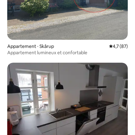
Appartement ⋅ Skårup
Évaluation m
4,7 (87)
Appartement lumineux et confortable