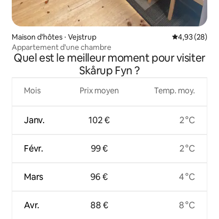
Maison d'hôtes ⋅ Vejstrup
Évaluation mo
4,93 (28)
Appartement d'une chambre
Quel est le meilleur moment pour visiter
Skårup Fyn ?
Mois
Prix moyen
Temp. moy.
Janv.
102 €
2 °C
Févr.
99 €
2 °C
Mars
96 €
4 °C
Avr.
88 €
8 °C