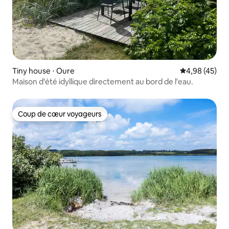
Tiny house ⋅ Oure
Évaluation mo
4,98 (45)
Maison d'été idyllique directement au bord de l'eau.
Coup de cœur voyageurs
Coup de cœur voyageurs