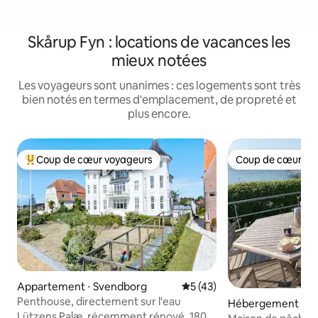
Skårup Fyn : locations de vacances les
mieux notées
Les voyageurs sont unanimes : ces logements sont très
bien notés en termes d'emplacement, de propreté et
plus encore.
Coup de cœur voyageurs
Coup de cœur vo
Coups de cœur voyageurs les plus appréciés
Coup de cœur vo
Appartement ⋅ Svendborg
Évaluation moyenne sur la b
5 (43)
Penthouse, directement sur l'eau
Hébergement ⋅ S
Lützens Palæ, récemment rénové, 180