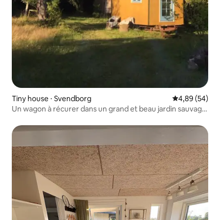
Tiny house ⋅ Svendborg
Évaluation mo
4,89 (54)
Un wagon à récurer dans un grand et beau jardin sauvage
près du centre-ville