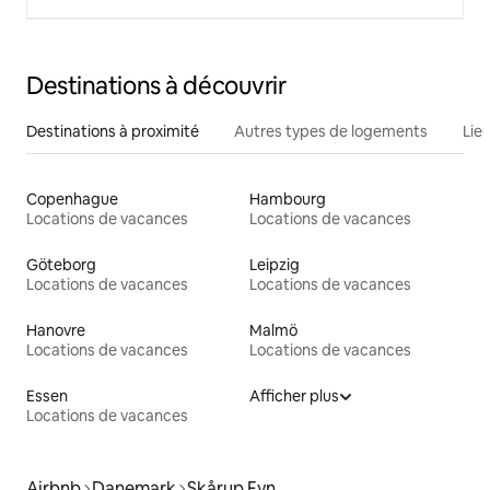
Destinations à découvrir
Destinations à proximité
Autres types de logements
Lie
Copenhague
Hambourg
Locations de vacances
Locations de vacances
Göteborg
Leipzig
Locations de vacances
Locations de vacances
Hanovre
Malmö
Locations de vacances
Locations de vacances
Essen
Afficher plus
Locations de vacances
Airbnb
Danemark
Skårup Fyn