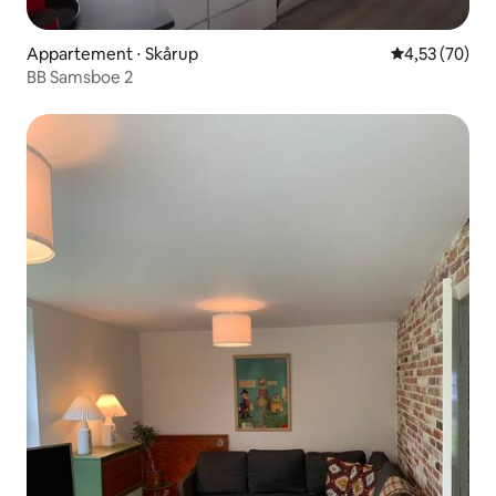
Appartement ⋅ Skårup
Évaluation mo
4,53 (70)
BB Samsboe 2