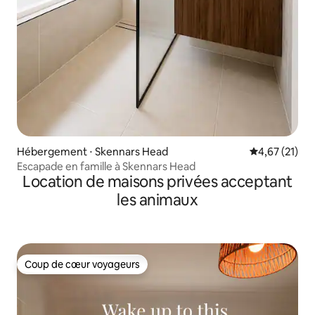
Hébergement ⋅ Skennars Head
Évaluation mo
4,67 (21)
Escapade en famille à Skennars Head
Location de maisons privées acceptant
les animaux
Coup de cœur voyageurs
Coup de cœur voyageurs