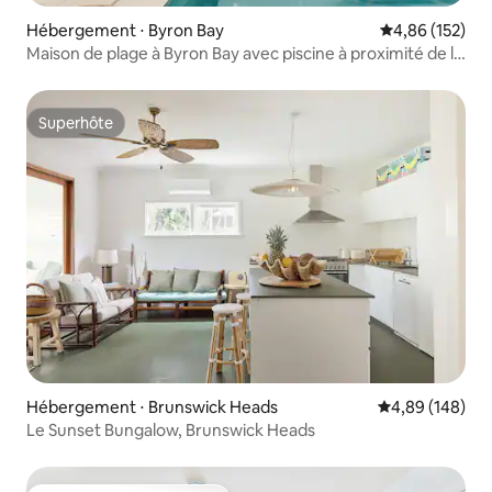
Hébergement ⋅ Byron Bay
Évaluation moy
4,86 (152)
Maison de plage à Byron Bay avec piscine à proximité de la
ville
Superhôte
Superhôte
Hébergement ⋅ Brunswick Heads
Évaluation moy
4,89 (148)
Le Sunset Bungalow, Brunswick Heads