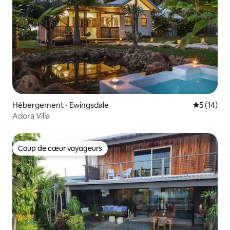
Hébergement ⋅ Ewingsdale
Évaluation
5 (14)
Adora Villa
Coup de cœur voyageurs
Coup de cœur voyageurs