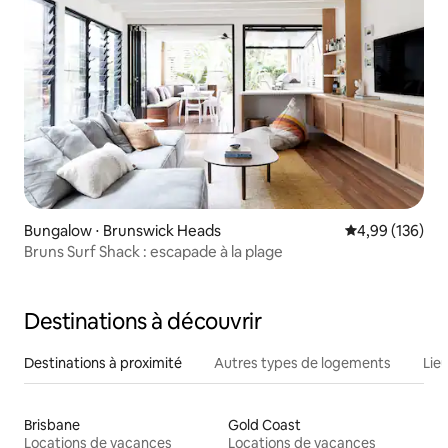
Bungalow ⋅ Brunswick Heads
Évaluation moy
4,99 (136)
Bruns Surf Shack : escapade à la plage
Destinations à découvrir
Destinations à proximité
Autres types de logements
Lie
Brisbane
Gold Coast
Locations de vacances
Locations de vacances