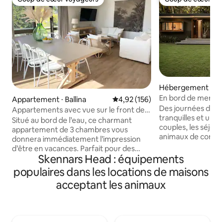
Coup de cœur voyageurs
Coup de cœur vo
Hébergement ⋅ Suf
En bord de mer à B
Appartement ⋅ Ballina
Évaluation moyenne sur la base 
4,92 (156)
Animaux accepté
Des journées d'hi
Appartements avec vue sur le front de
tranquilles et un r
mer de Ballina
Situé au bord de l’eau, ce charmant
couples, les séjour
appartement de 3 chambres vous
animaux de compagnie. Notre
donnera immédiatement l’impression
de luxe en bord d
d’être en vacances. Parfait pour des
intimité totale ave
Skennars Head : équipements
séjours longs ou courts, que vous soyez
King Size et d'une
une famille ou des collègues de travail à
populaires dans les locations de maisons
avec baignoire, el
la recherche d’un hébergement au
acceptant les animaux
privés. Zone cuisine/salle à manger/salon
cœur de Ballina. Cuisine équipée, lave-
ouverte avec de g
linge et sèche-linge. 1 lit King Size, 1 lit
coulissantes en ve
Queen Size et 3 lits simples King Size.
terrasse entourée 
Climatisation dans le salon et la chambre
et à seulement une