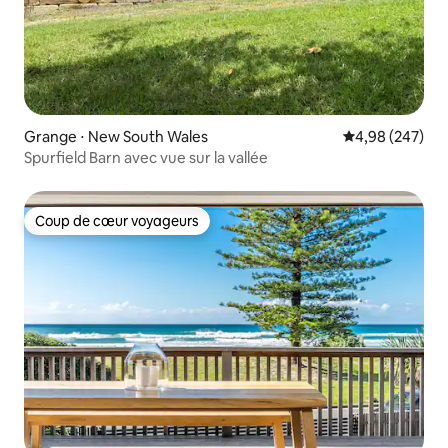
Grange ⋅ New South Wales
Évaluation moy
4,98 (247)
Spurfield Barn avec vue sur la vallée
Coup de cœur voyageurs
Coup de cœur voyageurs