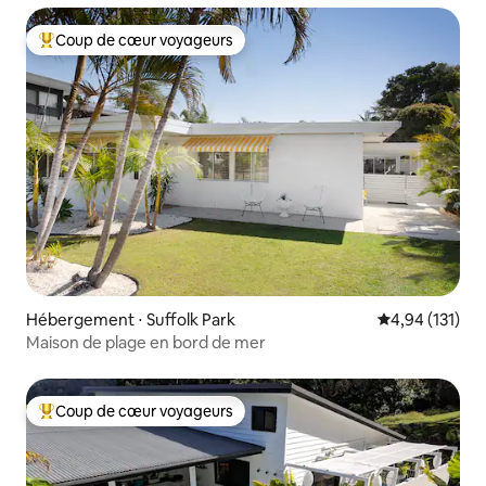
Coup de cœur voyageurs
Coups de cœur voyageurs les plus appréciés
Hébergement ⋅ Suffolk Park
Évaluation moy
4,94 (131)
Maison de plage en bord de mer
Coup de cœur voyageurs
Coups de cœur voyageurs les plus appréciés