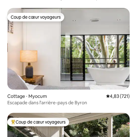
Coup de cœur voyageurs
Coup de cœur voyageurs
Cottage ⋅ Myocum
Évaluation moy
4,83 (721)
Escapade dans l'arrière-pays de Byron
Coup de cœur voyageurs
Coups de cœur voyageurs les plus appréciés