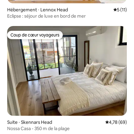
Hébergement ⋅ Lennox Head
Évaluatio
5 (11)
Eclipse : séjour de luxe en bord de mer
Coup de cœur voyageurs
Coup de cœur voyageurs
Suite ⋅ Skennars Head
Évaluation mo
4,78 (69)
Nossa Casa - 350 m de la plage