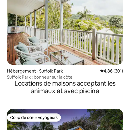
Hébergement ⋅ Suffolk Park
Évaluation moy
4,86 (301)
Suffolk Park : bonheur sur la côte
Locations de maisons acceptant les
animaux et avec piscine
Coup de cœur voyageurs
Coup de cœur voyageurs