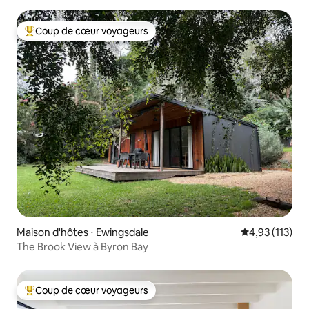
Coup de cœur voyageurs
Coups de cœur voyageurs les plus appréciés
Maison d'hôtes ⋅ Ewingsdale
Évaluation moy
4,93 (113)
The Brook View à Byron Bay
Coup de cœur voyageurs
Coups de cœur voyageurs les plus appréciés