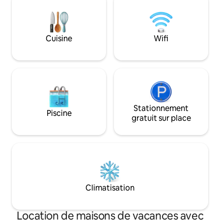
des maîtres uniquement. Ventilateurs
plage. Le son de l'
de plafond dans tout le logement. 1 salle
apaisera. Le bonheu
de bain, mais avec deux toilettes. À
bungalow de Byro
150 m du skatepark, à 200 m de l’aire de
Cuisine
Wifi
jeux, à 500 m de deux plages, possibilité
de pêcher juste devant !
Stationnement
Piscine
gratuit sur place
Climatisation
Location de maisons de vacances avec