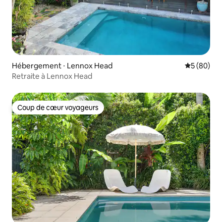
Hébergement ⋅ Lennox Head
Évaluation
5 (80)
Retraite à Lennox Head
Coup de cœur voyageurs
Coup de cœur voyageurs