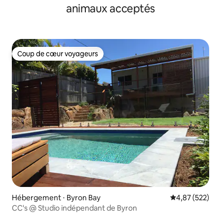
animaux acceptés
Coup de cœur voyageurs
Coup de cœur voyageurs
Hébergement ⋅ Byron Bay
Évaluation moy
4,87 (522)
CC's @ Studio indépendant de Byron