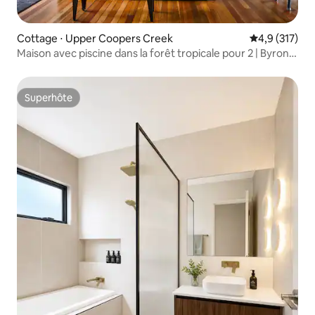
Cottage ⋅ Upper Coopers Creek
Évaluation mo
4,9 (317)
Maison avec piscine dans la forêt tropicale pour 2 | Byron
Hinterland
Superhôte
Superhôte