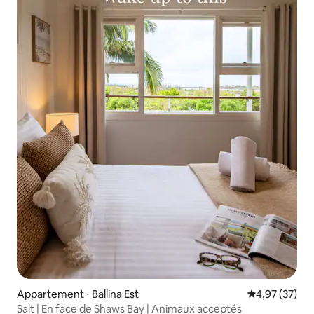
Appartement ⋅ Ballina Est
Évaluation mo
4,97 (37)
Salt | En face de Shaws Bay | Animaux acceptés