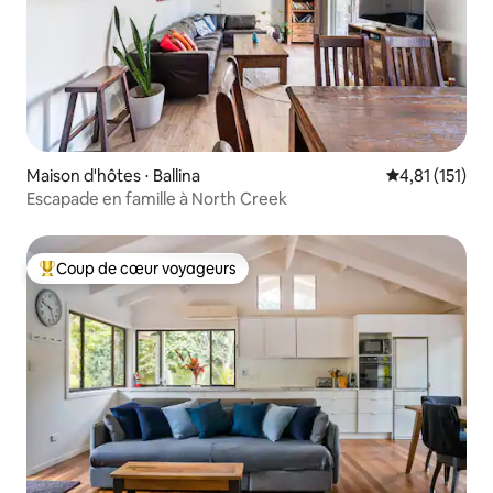
Maison d'hôtes ⋅ Ballina
Évaluation mo
4,81 (151)
Escapade en famille à North Creek
Coup de cœur voyageurs
Coups de cœur voyageurs les plus appréciés