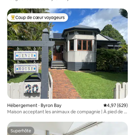
Coup de cœur voyageurs
Coups de cœur voyageurs les plus appréciés
Hébergement ⋅ Byron Bay
Évaluation moy
4,97 (629)
Maison acceptant les animaux de compagnie | À pied de la
plage et de la ville
Superhôte
Superhôte