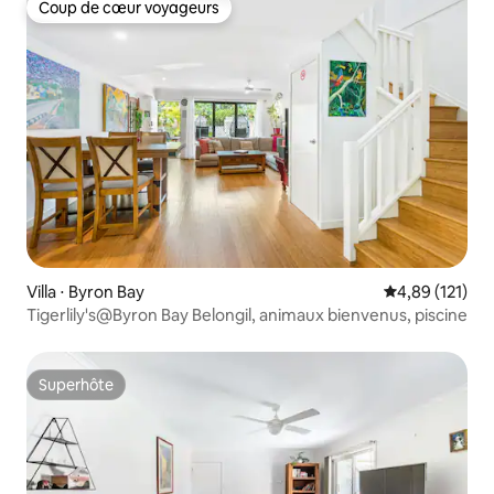
Coup de cœur voyageurs
Coup de cœur voyageurs
Villa ⋅ Byron Bay
Évaluation moy
4,89 (121)
Tigerlily's@Byron Bay Belongil, animaux bienvenus, piscine
Superhôte
Superhôte