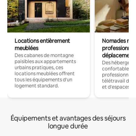
Locations entièrement
Nomades num
meublées
professionnel
déplacement
Des cabanes de montagne
paisibles aux appartements
Des hébergem
urbains pratiques, ces
confortables p
locations meublées offrent
professionnels
tous les équipements d'un
télétravail dis
logement standard.
et d'espaces de
Équipements et avantages des séjours
longue durée