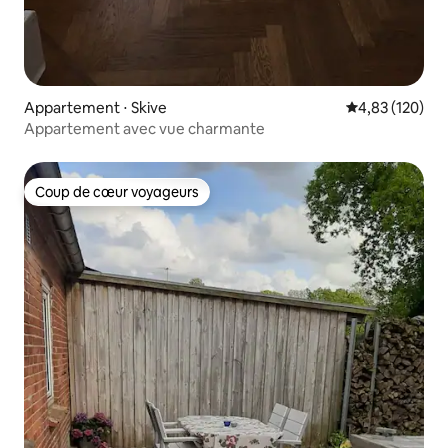
Appartement ⋅ Skive
Évaluation moy
4,83 (120)
Appartement avec vue charmante
Coup de cœur voyageurs
Coup de cœur voyageurs