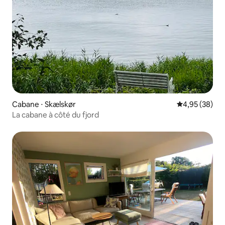
Cabane ⋅ Skælskør
Évaluation mo
4,95 (38)
La cabane à côté du fjord