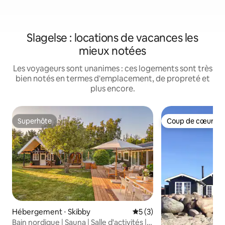
Slagelse : locations de vacances les
mieux notées
Les voyageurs sont unanimes : ces logements sont très
bien notés en termes d'emplacement, de propreté et
plus encore.
Superhôte
Coup de cœur vo
Superhôte
Coup de cœur vo
Hébergement ⋅ Skibby
Évaluation moyenne sur la 
5 (3)
Bain nordique | Sauna | Salle d'activités |