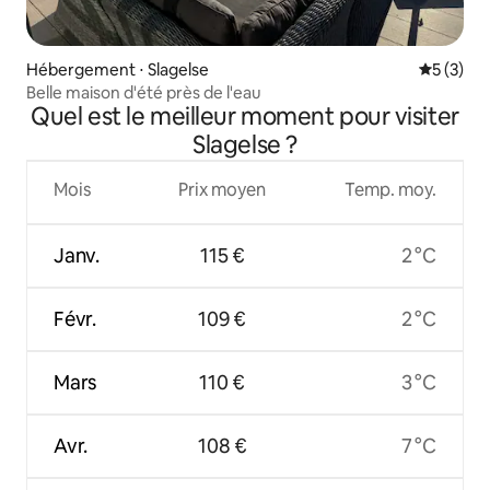
Hébergement ⋅ Slagelse
Évaluatio
5 (3)
Belle maison d'été près de l'eau
Quel est le meilleur moment pour visiter
Slagelse ?
Mois
Prix moyen
Temp. moy.
Janv.
115 €
2 °C
Févr.
109 €
2 °C
Mars
110 €
3 °C
Avr.
108 €
7 °C