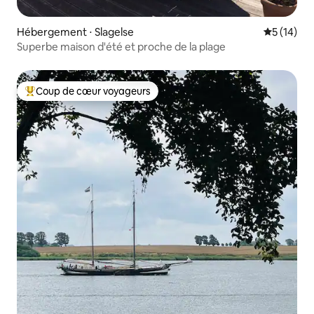
Hébergement ⋅ Slagelse
Évaluation
5 (14)
Superbe maison d'été et proche de la plage
Coup de cœur voyageurs
Coups de cœur voyageurs les plus appréciés