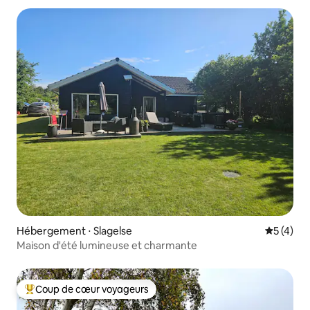
Hébergement ⋅ Slagelse
Évaluatio
5 (4)
Maison d'été lumineuse et charmante
Coup de cœur voyageurs
Coups de cœur voyageurs les plus appréciés