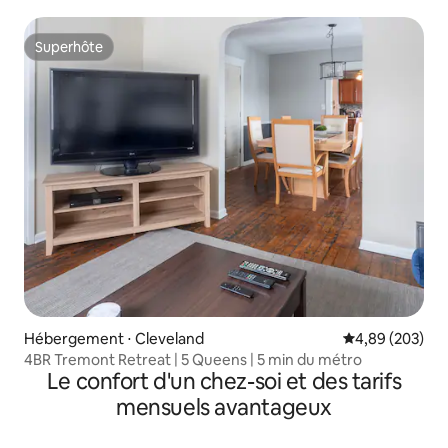
Superhôte
Superhôte
Hébergement ⋅ Cleveland
Évaluation moy
4,89 (203)
4BR Tremont Retreat | 5 Queens | 5 min du métro
Le confort d'un chez-soi et des tarifs
mensuels avantageux