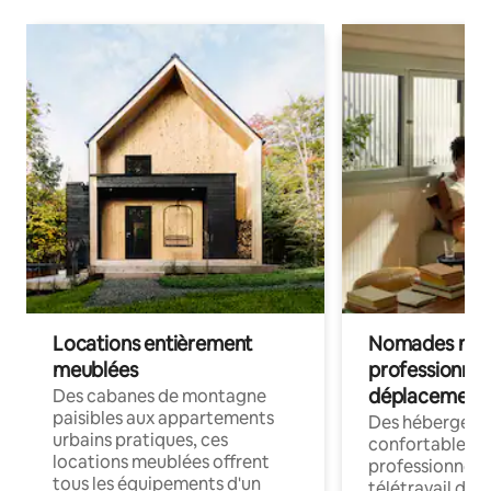
Locations entièrement
Nomades num
meublées
professionnel
déplacement
Des cabanes de montagne
paisibles aux appartements
Des hébergem
urbains pratiques, ces
confortables p
locations meublées offrent
professionnels
tous les équipements d'un
télétravail dis