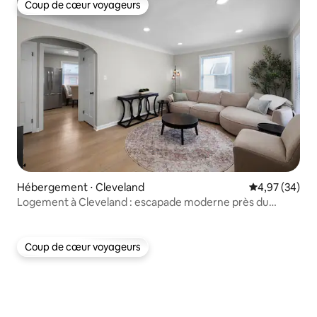
Coup de cœur voyageurs
Coup de cœur voyageurs
Hébergement ⋅ Cleveland
Évaluation mo
4,97 (34)
Logement à Cleveland : escapade moderne près du
centre-ville
Coup de cœur voyageurs
Coup de cœur voyageurs