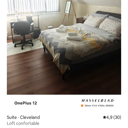
Suite ⋅ Cleveland
Évaluation m
4,9 (30)
Loft confortable