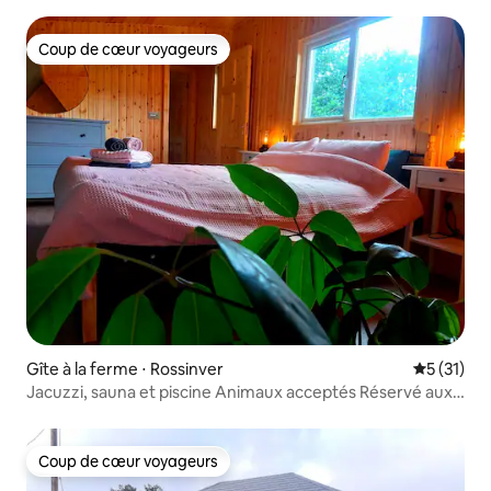
piscine
Coup de cœur voyageurs
Coup de cœur voyageurs
Gîte à la ferme ⋅ Rossinver
Évaluation
5 (31)
Jacuzzi, sauna et piscine Animaux acceptés Réservé aux
adultes
Coup de cœur voyageurs
Coup de cœur voyageurs