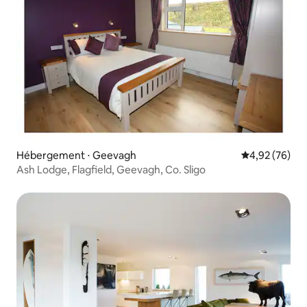
Hébergement ⋅ Geevagh
Évaluation mo
4,92 (76)
Ash Lodge, Flagfield, Geevagh, Co. Sligo