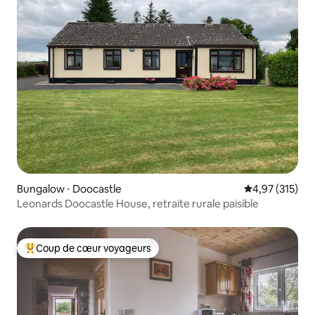
Bungalow ⋅ Doocastle
Évaluation moy
4,97 (315)
Leonards Doocastle House, retraite rurale paisible
Coup de cœur voyageurs
Coups de cœur voyageurs les plus appréciés