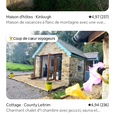
Maison d'hôtes ⋅ Kinlough
Évaluation moy
4,97 (237)
Maison de vacances à flanc de montagne avec une vue
magnifique
Coup de cœur voyageurs
Coups de cœur voyageurs les plus appréciés
Cottage ⋅ County Leitrim
Évaluation moy
4,94 (236)
Charmant chalet d'1 chambre avec jacuzzi, sauna et