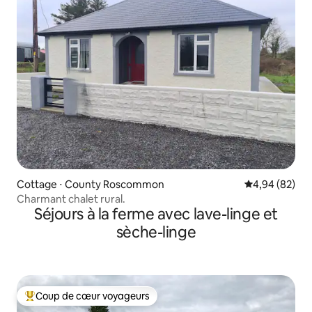
Cottage ⋅ County Roscommon
Évaluation mo
4,94 (82)
Charmant chalet rural.
Séjours à la ferme avec lave-linge et
sèche-linge
Coup de cœur voyageurs
Coups de cœur voyageurs les plus appréciés