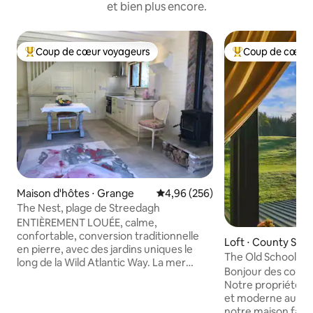
et bien plus encore.
Coup de cœur voyageurs
Coup de cœur 
Coups de cœur voyageurs les plus appréciés
Coups de cœur vo
Maison d'hôtes ⋅ Grange
Évaluation moyenne sur la base 
4,96 (256)
The Nest, plage de Streedagh
ENTIÈREMENT LOUÉE, calme,
confortable, conversion traditionnelle
Loft ⋅ County Slig
en pierre, avec des jardins uniques le
The Old Schoolho
long de la Wild Atlantic Way. La mer
Kirriemuir
Bonjour des colline
entre dans la crique derrière la
Notre propriété es
propriété. Très petite mais adéquate
et moderne au 1er
salle de bain avec toilettes et douche.
notre maison famili