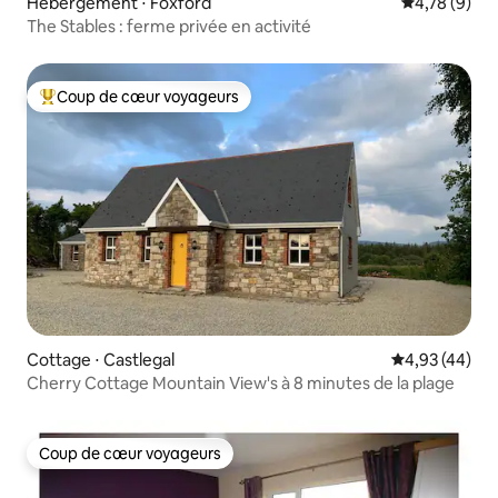
Hébergement ⋅ Foxford
Évaluation m
4,78 (9)
The Stables : ferme privée en activité
Coup de cœur voyageurs
Coups de cœur voyageurs les plus appréciés
Cottage ⋅ Castlegal
Évaluation mo
4,93 (44)
Cherry Cottage Mountain View's à 8 minutes de la plage
Coup de cœur voyageurs
Coup de cœur voyageurs