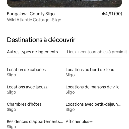
Bungalow ⋅ County Sligo
Évaluation mo
4,91 (90)
Wild Atlantic Cottage -Sligo.
Destinations à découvrir
Autres types de logements
Lieux incontournables à proximit
Location de cabanes
Locations au bord de l'eau
Sligo
Sligo
Locations avec jacuzzi
Locations de maisons de ville
Sligo
Sligo
Chambres d'hôtes
Locations avec petit-déjeuner
Sligo
Sligo
Résidences d'appartements en location
Afficher plus
Sligo