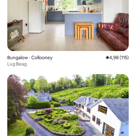
Bungalow ⋅ Collooney
Évaluation moy
4,98 (115)
Lug Beag