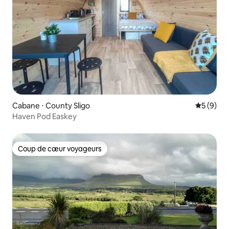
Cabane ⋅ County Sligo
Évaluatio
5 (9)
Haven Pod Easkey
Coup de cœur voyageurs
Coup de cœur voyageurs