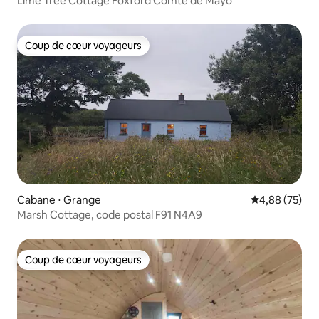
Lime Tree Cottage Foxford Comté de Mayo
Coup de cœur voyageurs
Coup de cœur voyageurs
Cabane ⋅ Grange
Évaluation mo
4,88 (75)
Marsh Cottage, code postal F91 N4A9
Coup de cœur voyageurs
Coup de cœur voyageurs