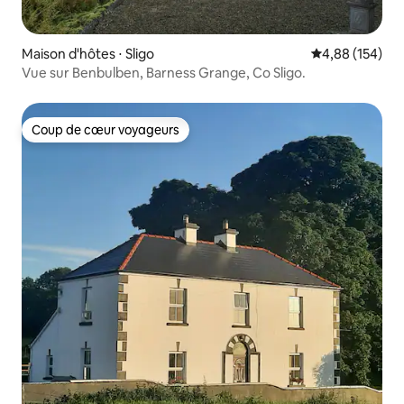
Maison d'hôtes ⋅ Sligo
Évaluation moy
4,88 (154)
Vue sur Benbulben, Barness Grange, Co Sligo.
Coup de cœur voyageurs
Coup de cœur voyageurs