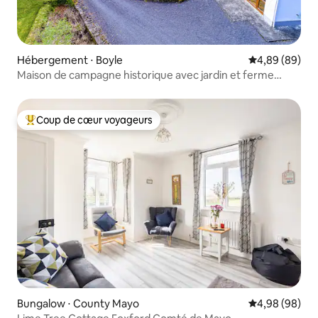
Hébergement ⋅ Boyle
Évaluation mo
4,89 (89)
Maison de campagne historique avec jardin et ferme
d'alpagas.
Coup de cœur voyageurs
Coups de cœur voyageurs les plus appréciés
Bungalow ⋅ County Mayo
Évaluation mo
4,98 (98)