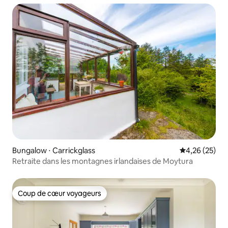
Bungalow ⋅ Carrickglass
Évaluation mo
4,26 (25)
Retraite dans les montagnes irlandaises de Moytura
Coup de cœur voyageurs
Coup de cœur voyageurs