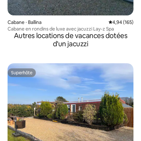
Cabane ⋅ Ballina
Évaluation moy
4,94 (165)
Cabane en rondins de luxe avec jacuzzi Lay-z Spa
Autres locations de vacances dotées
d'un jacuzzi
Superhôte
Superhôte