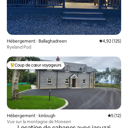
Hébergement ⋅ Ballaghadreen
Évaluation moy
4,92 (125)
Ryeland Pod
Coup de cœur voyageurs
Coups de cœur voyageurs les plus appréciés
Hébergement ⋅ kinlough
Évaluation
5 (12)
Vue sur la montagne de Moneen
Location de cabanes avec jacuzzi