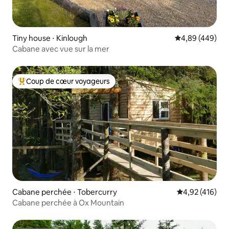
Tiny house ⋅ Kinlough
Évaluation moy
4,89 (449)
Cabane avec vue sur la mer
Coup de cœur voyageurs
Coups de cœur voyageurs les plus appréciés
Cabane perchée ⋅ Tobercurry
Évaluation moy
4,92 (416)
Cabane perchée à Ox Mountain