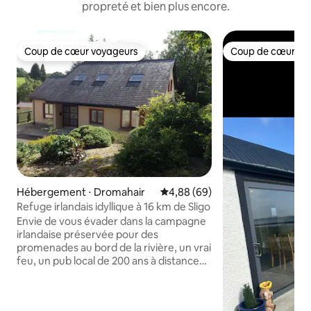
propreté et bien plus encore.
Coup de cœur voyageurs
Coup de cœur vo
Coup de cœur voyageurs
Coup de cœur vo
Hébergement ⋅ Dromahair
Évaluation moyenne sur la base
4,88 (69)
Refuge irlandais idyllique à 16 km de Sligo
Envie de vous évader dans la campagne
irlandaise préservée pour des
promenades au bord de la rivière, un vrai
feu, un pub local de 200 ans à distance
de marche et une maison confortable
mais spacieuse loin de chez vous ? C'est
l'endroit idéal pour vous ! Dromahair se