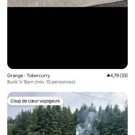
Grange ⋅ Tobercurry
Évaluation mo
4,79 (33)
Bunk 'n' Barn (min. 10 personnes)
Coup de cœur voyageurs
Coup de cœur voyageurs