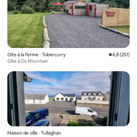
Gîte à la ferme ⋅ Tobercurry
Évaluation mo
4,8 (251)
Gîte à Ox Mountain
Maison de ville ⋅ Tullaghan