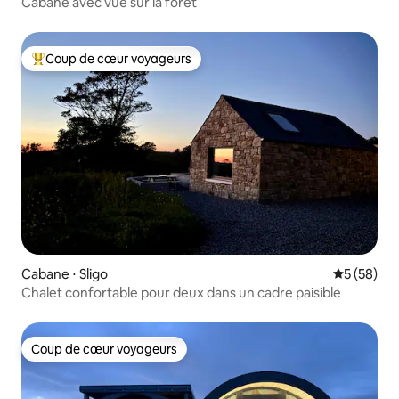
Cabane avec vue sur la forêt
Coup de cœur voyageurs
Coups de cœur voyageurs les plus appréciés
Cabane ⋅ Sligo
Évaluation
5 (58)
Chalet confortable pour deux dans un cadre paisible
Coup de cœur voyageurs
Coup de cœur voyageurs