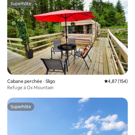
Superhôte
Superhôte
Cabane perchée ⋅ Sligo
Évaluation moy
4,87 (154)
Refuge à Ox Mountain
Superhôte
Superhôte