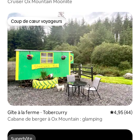
Cruiser Ox Mountain Moonlite
Coup de cœur voyageurs
Coup de cœur voyageurs
Gîte à la ferme ⋅ Tobercurry
Évaluation mo
4,95 (44)
Cabane de berger à Ox Mountain : glamping
Superhôte