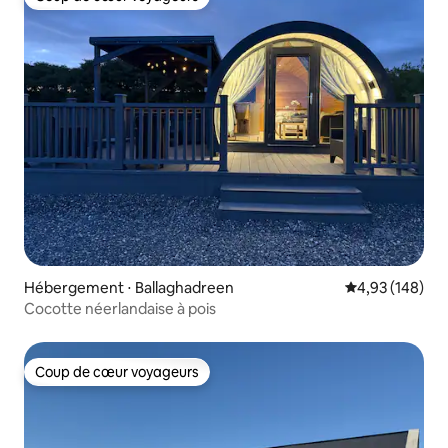
Coup de cœur voyageurs
Hébergement ⋅ Ballaghadreen
Évaluation moy
4,93 (148)
Cocotte néerlandaise à pois
Coup de cœur voyageurs
Coup de cœur voyageurs