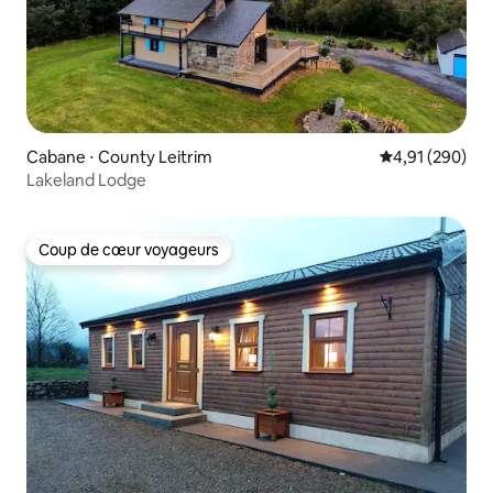
Cabane ⋅ County Leitrim
Évaluation moy
4,91 (290)
Lakeland Lodge
Coup de cœur voyageurs
Coup de cœur voyageurs