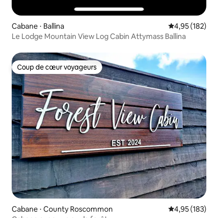
Cabane ⋅ Ballina
Évaluation moy
4,95 (182)
Le Lodge Mountain View Log Cabin Attymass Ballina
Coup de cœur voyageurs
Coup de cœur voyageurs
Cabane ⋅ County Roscommon
Évaluation moy
4,95 (183)