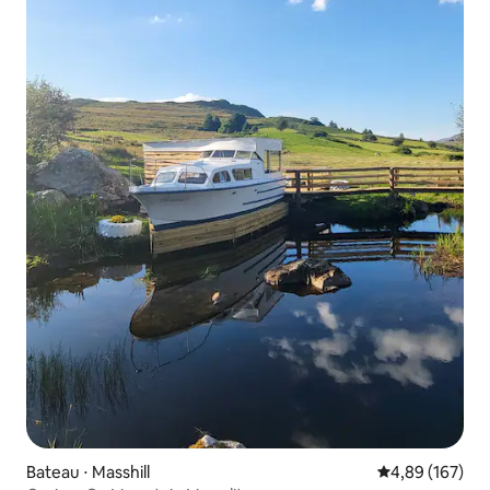
Bateau ⋅ Masshill
Évaluation moy
4,89 (167)