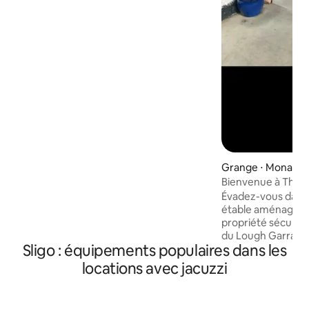
trouve à seulement 40 minutes en
voiture de l'aéroport de Knock, avec des
vols quotidiens vers Londres,
Manchester et Glasgow, et à 2 heures et
demie en voiture de Dublin ou Belfast. À
quelques minutes, vous trouverez des
vues incroyables sur les montagnes, de
superbes spots de surf, des marchés de
producteurs, les célèbres chutes de
Yeats et des promenades paradisiaques.
Grange ⋅ Monaste
Bienvenue à The 
Évadez-vous dans
étable aménagée, 
propriété sécurisée
du Lough Garra, jus
Sligo : équipements populaires dans les
entre Sligo et Roscommon
paix confortable e
locations avec jacuzzi
pour les couples ; i
King Size, mais peu
4 personnes grâce