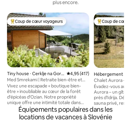
plus encore.
Coup de cœur voyageurs
Coup de cœur 
Coups de cœur voyageurs les plus appréciés
Coups de cœur vo
Tiny house ⋅ Cerklje na Gore
Évaluation moyenne sur la base 
4,95 (417)
Hébergement ⋅ Črni
njskem
o
Med Smrekami | Retraite bien-être et
Chalet Aurora – s
spa de charme
la nature près d'Idr
Vivez une escapade « boutique bien-
Évadez-vous au ch
être » inoubliable au cœur de la forêt
Aurora – un gîte p
d'épicéas d'Ozian. Notre propriété
près d'Idrija. Dét
unique offre une intimité totale dans
sauna privé, respire
Équipements populaires dans les
deux espaces distincts : un chalet en
d'une tranquillité t
bois romantique avec vue panoramique,
l'agitation de la vi
locations de vacances à Slovénie
un fauteuil de massage haut de gamme
pour les couples, l
et un projecteur de films dans le lit, et
personne à la rec
une suite de séjour avec son propre
et de détente. Le 