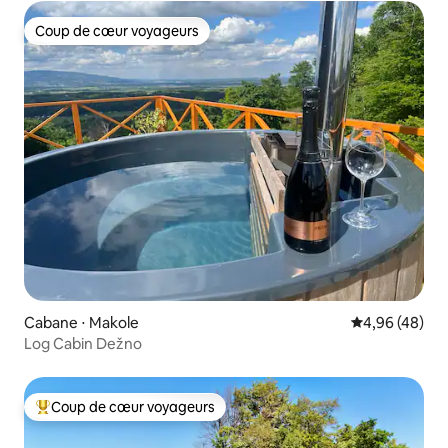
Coup de cœur voyageurs
Coup de cœur voyageurs
Cabane ⋅ Makole
Évaluation mo
4,96 (48)
Log Cabin Dežno
Coup de cœur voyageurs
Coups de cœur voyageurs les plus appréciés