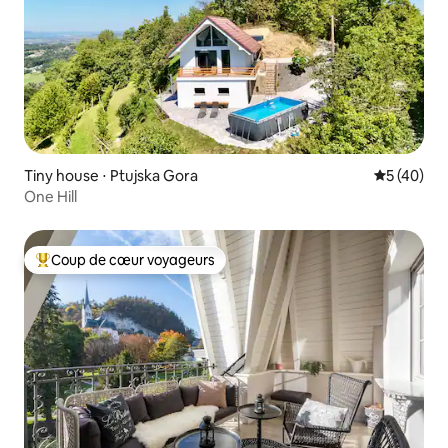
Tiny house ⋅ Ptujska Gora
Évaluation
5 (40)
One Hill
Coup de cœur voyageurs
Coups de cœur voyageurs les plus appréciés