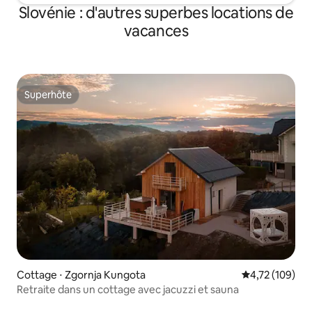
Slovénie : d'autres superbes locations de
vacances
Superhôte
Superhôte
Cottage ⋅ Zgornja Kungota
Évaluation moy
4,72 (109)
Retraite dans un cottage avec jacuzzi et sauna