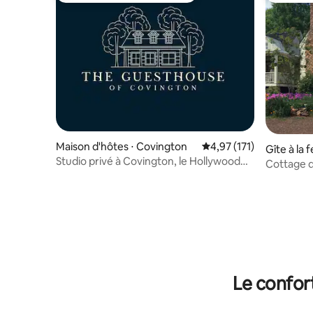
Maison d'hôtes ⋅ Covington
Évaluation moyenne sur
4,97 (171)
Gîte à la 
Studio privé à Covington, le Hollywood
Cottage d
du Sud
Le confor