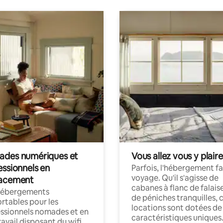
des numériques et
Vous allez vous y plaire
essionnels en
Parfois, l'hébergement fai
voyage. Qu'il s'agisse de
acement
cabanes à flanc de falais
hébergements
de péniches tranquilles, 
rtables pour les
locations sont dotées de
ssionnels nomades et en
caractéristiques uniques
ravail disposant du wifi