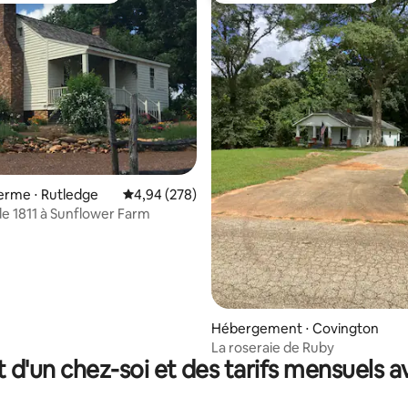
 la base de 171 commentaires : 4,97 sur 5
ferme ⋅ Rutledge
Évaluation moyenne sur la base de 278 commen
4,94 (278)
e 1811 à Sunflower Farm
Hébergement ⋅ Covington
La roseraie de Ruby
t d'un chez-soi et des tarifs mensuels 