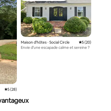
Maison d'hôtes ⋅ Social Circle
Évaluation moyenne
5 (20)
Envie d'une escapade calme et sereine ?
taires : 4,94 sur 5
Évaluation moyenne sur la base de 28 commentaires : 5 sur 5
5 (28)
avantageux