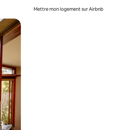
Mettre mon logement sur Airbnb
sant glisser.