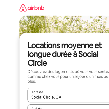
Aller
directement
au
contenu
Locations moyenne et
longue durée à Social
Circle
Découvrez des logements où vous vous sente
comme chez vous pour un séjour d'un mois ou
plus.
Adresse
Lorsque les résultats s'affichent, utilisez les flèc
Arrivée