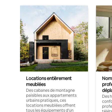
Locations entièrement
Noma
meublées
prof
dépl
Des cabanes de montagne
paisibles aux appartements
Des 
urbains pratiques, ces
confo
locations meublées offrent
profe
tous les équipements d'un
télét