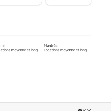
ami
Montréal
Locations moyenne et longue durée
Locations moyenne et longue durée