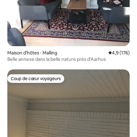
Maison d'hôtes ⋅ Malling
Évaluation mo
4,9 (176)
Belle annexe dans la belle nature près d'Aarhus
Coup de cœur voyageurs
Coup de cœur voyageurs