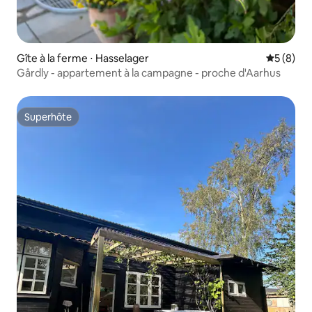
Gîte à la ferme ⋅ Hasselager
Évaluatio
5 (8)
Gårdly - appartement à la campagne - proche d'Aarhus
Superhôte
Superhôte