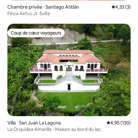
Chambre privée ⋅ Santiago Atitlán
Évaluation m
4,33 (3)
Finca Xetuc Jr. Suite
Coup de cœur voyageurs
Coup de cœur voyageurs
Villa ⋅ San Juan La Laguna
Évaluation moy
4,95 (130)
La Orquídea Amarilla - Maison au bord du lac