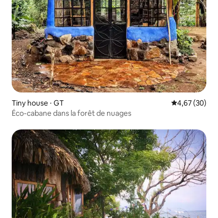
Tiny house ⋅ GT
Évaluation mo
4,67 (30)
Éco-cabane dans la forêt de nuages