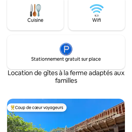
nos bancs ou à n
faire visiter. La c
équipée et vous po
Cuisine
Wifi
épices, notre huile
Barbecue à gaz di
utiliser notre con
vitrée) avec chem
Stationnement gratuit sur place
Location de gîtes à la ferme adaptés aux
familles
Coup de cœur voyageurs
Coups de cœur voyageurs les plus appréciés