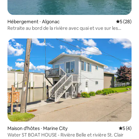
Hébergement ⋅ Algonac
Évaluation
5 (28)
Retraite au bord de la rivière avec quai et vue sur les
cargos
Maison d'hôtes ⋅ Marine City
Évaluatio
5 (4)
Water ST BOAT HOUSE - Rivière Belle et rivière St. Clair