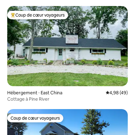
Coup de cœur voyageurs
Coups de cœur voyageurs les plus appréciés
Hébergement ⋅ East China
Évaluation mo
4,98 (49)
Cottage à Pine River
Coup de cœur voyageurs
Coup de cœur voyageurs