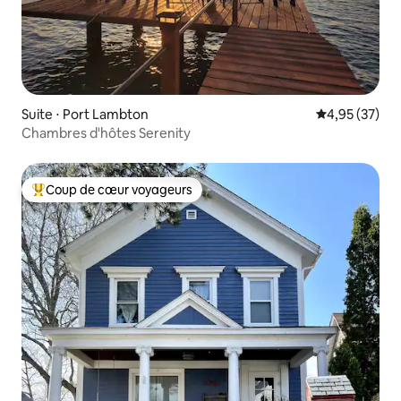
Suite ⋅ Port Lambton
Évaluation mo
4,95 (37)
Chambres d'hôtes Serenity
Coup de cœur voyageurs
Coups de cœur voyageurs les plus appréciés