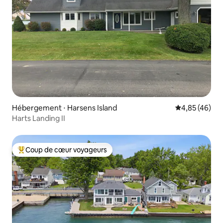
Hébergement ⋅ Harsens Island
Évaluation mo
4,85 (46)
Harts Landing II
Coup de cœur voyageurs
Coups de cœur voyageurs les plus appréciés