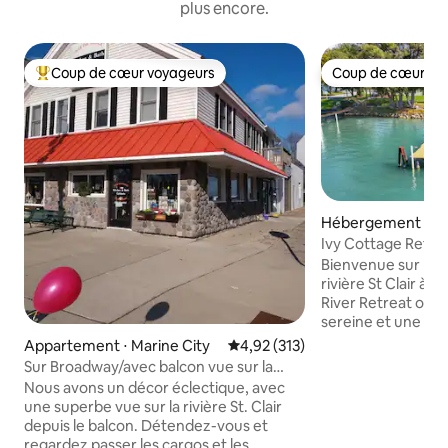
plus encore.
Coup de cœur voyageurs
Coup de cœur vo
Coups de cœur voyageurs les plus appréciés
Coup de cœur vo
Hébergement ⋅ S
Ivy Cottage Retrait
Sombra, Ontario
Bienvenue sur la 
rivière St Clair à 
River Retreat off
sereine et une vue
impressionnants na
Appartement ⋅ Marine City
Évaluation moyenne sur la base 
4,92 (313)
bateaux de plaisa
Sur Broadway/avec balcon vue sur la
vous pêchiez depui
rivière Apt. B
Nous avons un décor éclectique, avec
vous plongiez dans
une superbe vue sur la rivière St. Clair
vous vous détendi
depuis le balcon. Détendez-vous et
l'endroit idéal. Pro
regardez passer les cargos et les