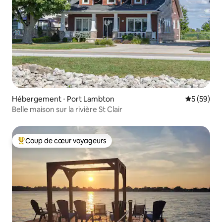
Hébergement ⋅ Port Lambton
Évaluation
5 (59)
Belle maison sur la rivière St Clair
Coup de cœur voyageurs
Coups de cœur voyageurs les plus appréciés