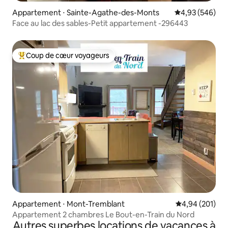
Appartement ⋅ Sainte-Agathe-des-Monts
Évaluation moy
4,93 (546)
Face au lac des sables-Petit appartement -296443
Coup de cœur voyageurs
Coups de cœur voyageurs les plus appréciés
Appartement ⋅ Mont-Tremblant
Évaluation moy
4,94 (201)
Appartement 2 chambres Le Bout-en-Train du Nord
Autres superbes locations de vacances à