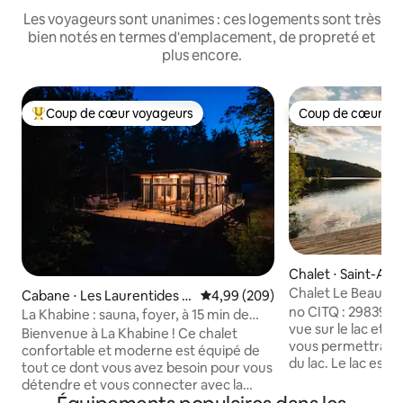
Les voyageurs sont unanimes : ces logements sont très
bien notés en termes d'emplacement, de propreté et
plus encore.
Coup de cœur voyageurs
Coup de cœur vo
Coups de cœur voyageurs les plus appréciés
Coup de cœur vo
Chalet ⋅ Saint-Ad
oward
Chalet Le Beauno
Cabane ⋅ Les Laurentides R
Évaluation moyenne sur la base 
4,99 (209)
no CITQ : 298392 Site magnifique avec
egional County Municipality
La Khabine : sauna, foyer, à 15 min de
vue sur le lac et les m
Tremblant
Bienvenue à La Khabine ! Ce chalet
vous permettra de
confortable et moderne est équipé de
du lac. Le lac est extrêmement calme,
tout ce dont vous avez besoin pour vous
l'endroit idéal pou
détendre et vous connecter avec la
respect pour le voi
nature. Dégustez un verre de vin au son