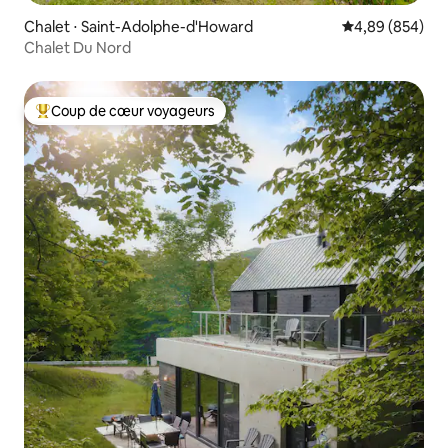
Chalet ⋅ Saint-Adolphe-d'Howard
Évaluation moy
4,89 (854)
Chalet Du Nord
Coup de cœur voyageurs
Coups de cœur voyageurs les plus appréciés