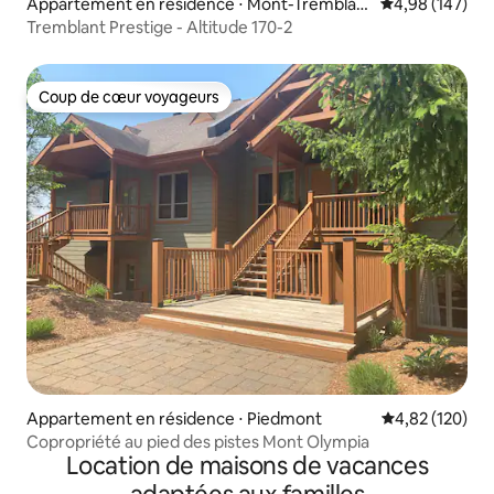
Appartement en résidence ⋅ Mont-Tremblan
Évaluation moy
4,98 (147)
t
Tremblant Prestige - Altitude 170-2
Coup de cœur voyageurs
Coup de cœur voyageurs
Appartement en résidence ⋅ Piedmont
Évaluation moy
4,82 (120)
Copropriété au pied des pistes Mont Olympia
Location de maisons de vacances