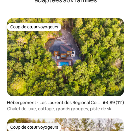
adaptées aux familles
Coup de cœur voyageurs
Coup de cœur voyageurs
Hébergement ⋅ Les Laurentides Regional Cou
Évaluation moy
4,89 (111)
nty Municipality
Chalet de luxe, cottage, grands groupes, piste de ski
Coup de cœur voyageurs
Coup de cœur voyageurs