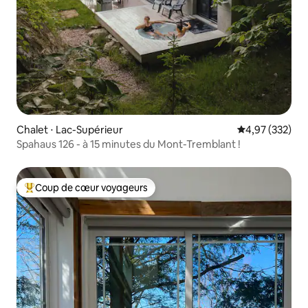
Chalet ⋅ Lac-Supérieur
Évaluation moy
4,97 (332)
Spahaus 126 - à 15 minutes du Mont-Tremblant !
Coup de cœur voyageurs
Coups de cœur voyageurs les plus appréciés