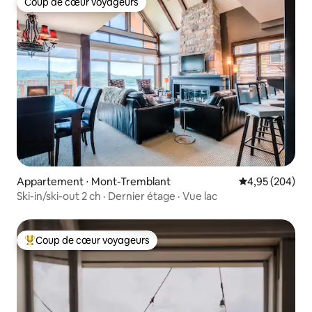
Coup de cœur voyageurs
Coup de cœur voyageurs
Appartement ⋅ Mont-Tremblant
Évaluation moy
4,95 (204)
Ski-in/ski-out 2 ch · Dernier étage · Vue lac
Coup de cœur voyageurs
Coups de cœur voyageurs les plus appréciés