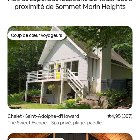
proximité de Sommet Morin Heights
Coup de cœur voyageurs
Coup de cœur voyageurs
Chalet ⋅ Saint-Adolphe-d'Howard
Évaluation moy
4,95 (307)
The Sweet Escape – Spa privé, plage, paddle