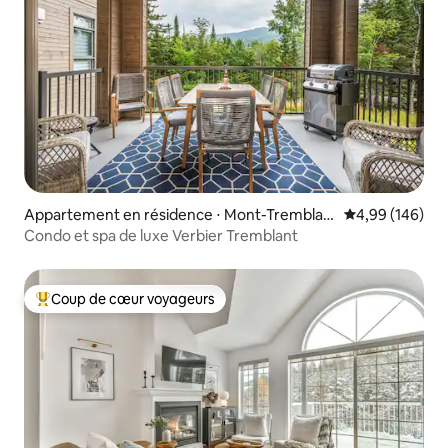
Appartement en résidence ⋅ Mont-Tremblan
Évaluation moy
4,99 (146)
t
Condo et spa de luxe Verbier Tremblant
Coup de cœur voyageurs
Coups de cœur voyageurs les plus appréciés