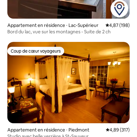
Appartement en résidence ⋅ Lac-Supérieur
Évaluation moy
4,87 (198)
Bord du lac, vue sur les montagnes - Suite de 2 ch
Coup de cœur voyageurs
Coup de cœur voyageurs
Appartement en résidence ⋅ Piedmont
Évaluation moy
4,89 (317)
Studio avec belle verrière à St-Sauveur