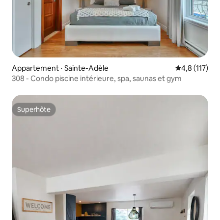
Appartement ⋅ Sainte-Adèle
Évaluation mo
4,8 (117)
308 - Condo piscine intérieure, spa, saunas et gym
Superhôte
Superhôte