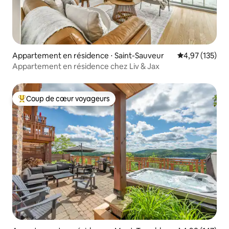
Appartement en résidence ⋅ Saint-Sauveur
Évaluation moy
4,97 (135)
Appartement en résidence chez Liv & Jax
Coup de cœur voyageurs
Coups de cœur voyageurs les plus appréciés