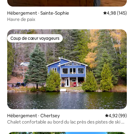
Hébergement ⋅ Sainte-Sophie
Évaluation moy
4,98 (145)
Havre de paix
Coup de cœur voyageurs
Coup de cœur voyageurs
Hébergement ⋅ Chertsey
Évaluation mo
4,92 (99)
Chalet confortable au bord du lac près des pistes de ski de
Montcalm.