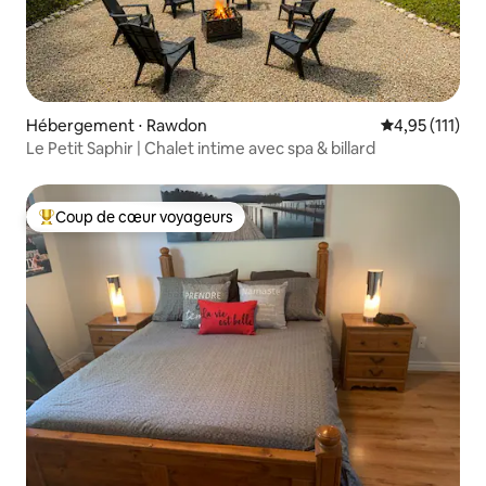
Hébergement ⋅ Rawdon
Évaluation mo
4,95 (111)
Le Petit Saphir | Chalet intime avec spa & billard
Coup de cœur voyageurs
Coups de cœur voyageurs les plus appréciés