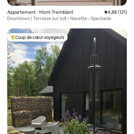
Appartement ⋅ Mont-Tremblant
Évaluation moy
4,88 (121)
Downtown | Terrasse sur toit • Navette • Spectacle
Coup de cœur voyageurs
Coups de cœur voyageurs les plus appréciés