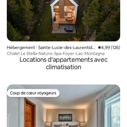
Hébergement ⋅ Sainte-Lucie-des-Laurentide
Évaluation moy
4,99 (126)
s
Chalet Le Stella-Nature-Spa-Foyer-Lac-Montagne
Locations d'appartements avec
climatisation
Coup de cœur voyageurs
Coup de cœur voyageurs