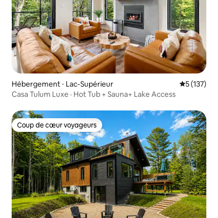
Hébergement ⋅ Lac-Supérieur
Évaluation 
5 (137)
Casa Tulum Luxe · Hot Tub + Sauna+ Lake Access
Coup de cœur voyageurs
Coup de cœur voyageurs