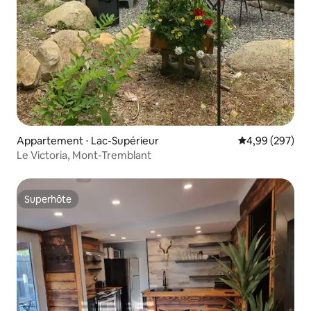
Appartement ⋅ Lac-Supérieur
Évaluation moy
4,99 (297)
Le Victoria, Mont-Tremblant
Superhôte
Superhôte