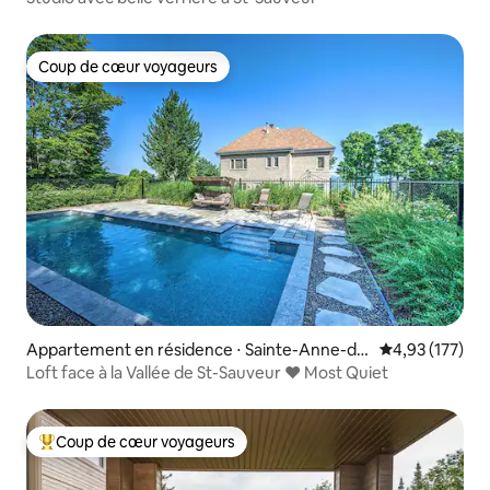
Coup de cœur voyageurs
Coup de cœur voyageurs
Appartement en résidence ⋅ Sainte-Anne-de
Évaluation moy
4,93 (177)
s-Lacs
Loft face à la Vallée de St-Sauveur ❤️ Most Quiet
Coup de cœur voyageurs
Coups de cœur voyageurs les plus appréciés