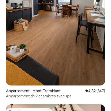
Appartement ⋅ Mont-Tremblant
Évaluation moy
4,82 (347)
Appartement de 2 chambres avec spa