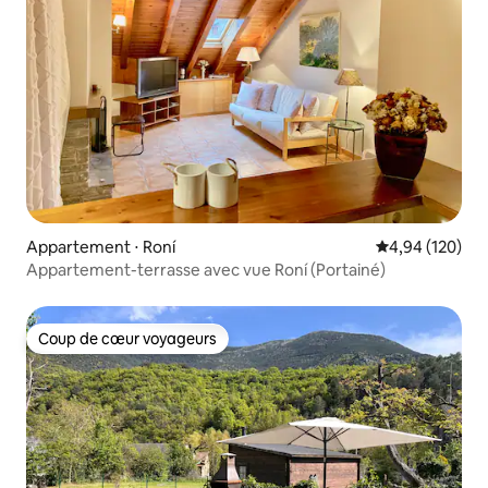
Appartement ⋅ Roní
Évaluation moy
4,94 (120)
Appartement-terrasse avec vue Roní (Portainé)
Coup de cœur voyageurs
Coup de cœur voyageurs