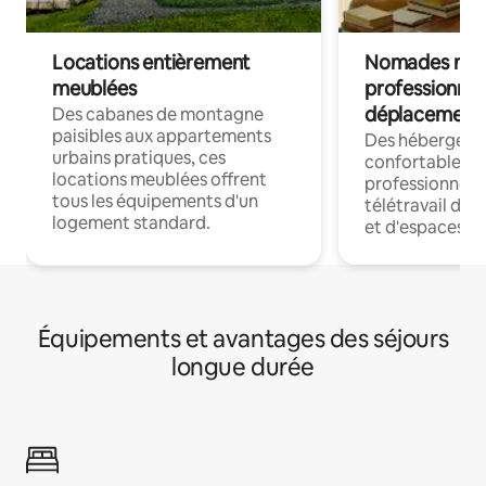
Locations entièrement
Nomades num
meublées
professionnel
déplacement
Des cabanes de montagne
paisibles aux appartements
Des hébergem
urbains pratiques, ces
confortables p
locations meublées offrent
professionnels
tous les équipements d'un
télétravail dis
logement standard.
et d'espaces de
Équipements et avantages des séjours
longue durée