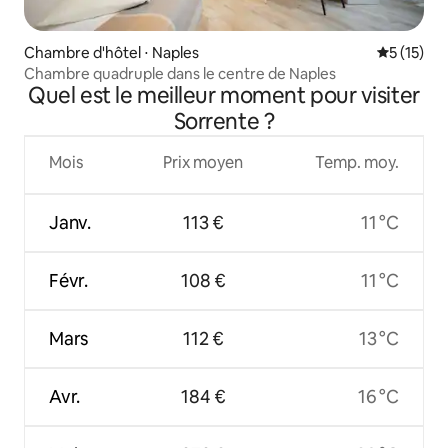
Chambre d'hôtel ⋅ Naples
Évaluation
5 (15)
Chambre quadruple dans le centre de Naples
Quel est le meilleur moment pour visiter
Sorrente ?
Mois
Prix moyen
Temp. moy.
Janv.
113 €
11 °C
Févr.
108 €
11 °C
Mars
112 €
13 °C
Avr.
184 €
16 °C