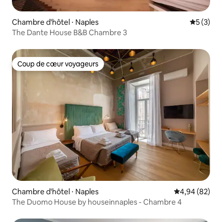
Chambre d'hôtel ⋅ Naples
Évaluatio
5 (3)
The Dante House B&B Chambre 3
Coup de cœur voyageurs
Coup de cœur voyageurs
Chambre d'hôtel ⋅ Naples
Évaluation mo
4,94 (82)
The Duomo House by houseinnaples - Chambre 4