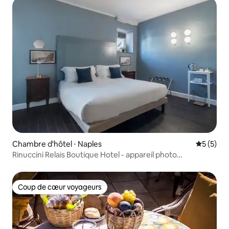
Chambre d'hôtel ⋅ Naples
Évaluatio
5 (5)
Rinuccini Relais Boutique Hotel - appareil photo
économique
Coup de cœur voyageurs
Coup de cœur voyageurs