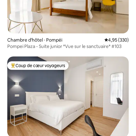
Chambre d'hôtel ⋅ Pompéi
Évaluation moy
4,95 (330)
Pompei Plaza - Suite junior *Vue sur le sanctuaire* #103
Coup de cœur voyageurs
Coups de cœur voyageurs les plus appréciés