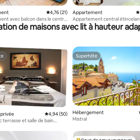
 la base de 271 commentaires : 4,96 sur 5
ment
Évaluation moyenne sur la base de 21 comme
4,76 (21)
Appartement
É
nt avec balcon dans le centre
Appartement central étincelan
tion de maisons avec lit à hauteur ad
te
métro et du funiculaire
te
Superhôte
te
Superhôte
la base de 768 commentaires : 4,83 sur 5
Hébergement
privée
Évaluation moyenne sur la base de 50 commen
4,94 (50)
Mistral
c terrasse et salle de bain
ès de Pompéi