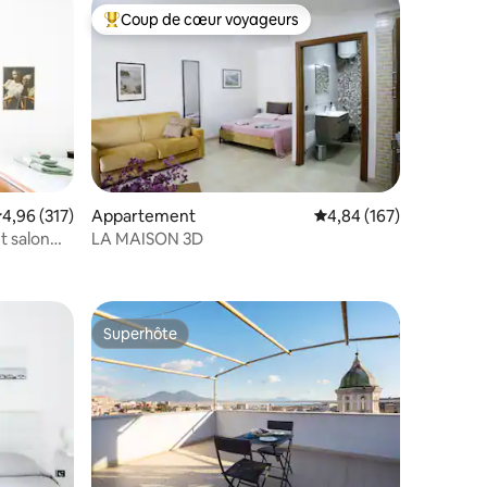
Coup de cœur voyageurs
lus appréciés
Coups de cœur voyageurs les plus appréciés
valuation moyenne sur la base de 317 commentaires : 4,96 sur 5
4,96 (317)
Appartement
Évaluation moyenne sur
4,84 (167)
et salon
LA MAISON 3D
ntaires : 4,83 sur 5
Superhôte
Superhôte