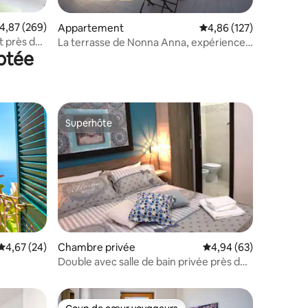
ntaires : 4,76 sur 5
valuation moyenne sur la base de 269 commentaires : 4,87 sur 5
4,87 (269)
Appartement
Évaluation moyenne sur
4,86 (127)
t près du
La terrasse de Nonna Anna, expérience
aptée
napolitaine
Superhôte
Superhôte
Évaluation moyenne sur la base de 24 commentaires : 4,67 sur 5
4,67 (24)
Chambre privée
Évaluation moyenne su
4,94 (63)
taires : 4,94 sur 5
Double avec salle de bain privée près de
Pompéi, Oplonti