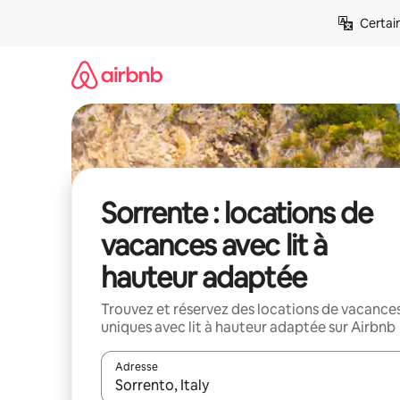
Aller
Certai
directement
au
contenu
Sorrente : locations de
vacances avec lit à
hauteur adaptée
Trouvez et réservez des locations de vacance
uniques avec lit à hauteur adaptée sur Airbnb
Adresse
Lorsque les résultats s'affichent, utilisez les flèc