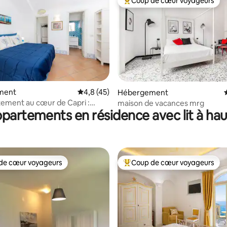
Coup de cœur voyageurs
Coups de cœur voyageurs les p
la base de 548 commentaires : 4,85 sur 5
ment
Évaluation moyenne sur la base de 45 comm
4,8 (45)
Hébergement
ement au cœur de Capri :
maison de vacances mrg
ppartements en résidence avec lit à ha
ARIS
de cœur voyageurs
Coup de cœur voyageurs
 cœur voyageurs les plus appréciés
Coups de cœur voyageurs les p