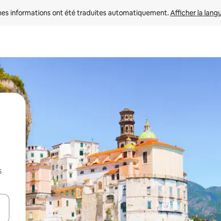
nes informations ont été traduites automatiquement. 
Afficher la lang
s
hes vers le haut et vers le bas pour les parcourir ou en appuyant et en fai