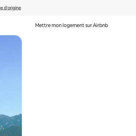
ue d'origine
Mettre mon logement sur Airbnb
sant glisser.