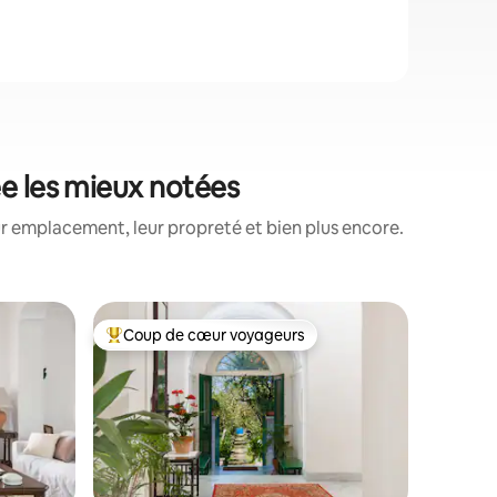
ée les mieux notées
ur emplacement, leur propreté et bien plus encore.
Héberge
Coup de cœur voyageurs
Coup
Coups de cœur voyageurs les plus appréciés
Coups d
B&B la P
La Palomb
environ 1
d'une fam
Sorrente 
cordialit
chauffé e