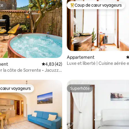
te
Coup de cœur voyageurs
te
Coups de cœur voyageurs les p
 la base de 95 commentaires : 4,87 sur 5
Appartement
É
Luxe et liberté | Cuisine aérée 
ment
Évaluation moyenne sur la base de 42 comme
4,83 (42)
confortable - Chiaia
r la côte de Sorrente • Jacuzzi
et barbecue
 cœur voyageurs
Superhôte
 cœur voyageurs
Superhôte