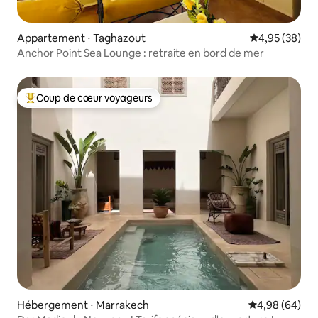
Appartement ⋅ Taghazout
Évaluation mo
4,95 (38)
Anchor Point Sea Lounge : retraite en bord de mer
Coup de cœur voyageurs
Coups de cœur voyageurs les plus appréciés
Hébergement ⋅ Marrakech
Évaluation mo
4,98 (64)