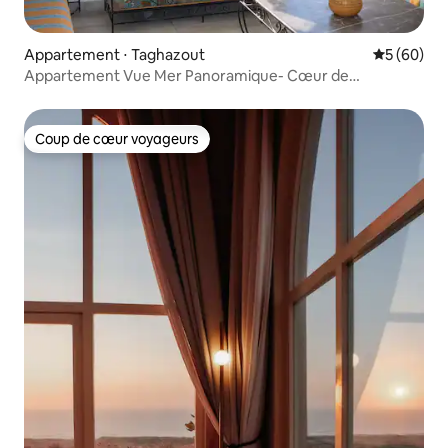
Appartement ⋅ Taghazout
Évaluation
5 (60)
Appartement Vue Mer Panoramique- Cœur de
Taghazout
Coup de cœur voyageurs
Coup de cœur voyageurs