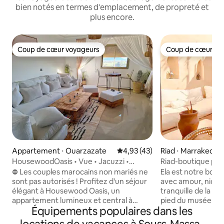
bien notés en termes d'emplacement, de propreté et
plus encore.
Coup de cœur voyageurs
Coup de cœur vo
Coup de cœur voyageurs
Coup de cœur vo
Appartement ⋅ Ouarzazate
Évaluation moyenne sur la base
4,93 (43)
Riad ⋅ Marrakech
HousewoodOasis • Vue • Jacuzzi •
Riad-boutique pri
Confort moderne
en plein air
⛔️ Les couples marocains non mariés ne
Ela est notre bout
sont pas autorisés ! Profitez d'un séjour
avec amour, niché
élégant à Housewood Oasis, un
tranquille de la M
appartement lumineux et central à
pied du musée Be
Équipements populaires dans les
Ouarzazate. Cet élégant logement de
un confort réel, il
2 chambres dispose d'un jacuzzi, d'une
accueillants pour 