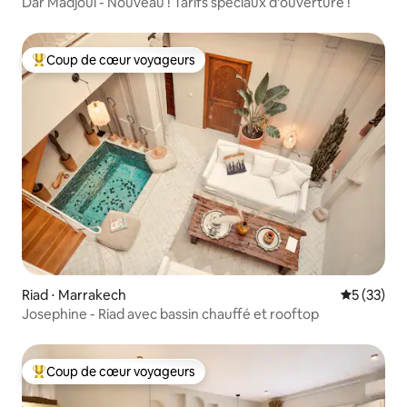
Dar Madjoul - Nouveau ! Tarifs spéciaux d'ouverture !
Coup de cœur voyageurs
Coups de cœur voyageurs les plus appréciés
Riad ⋅ Marrakech
Évaluation
5 (33)
Josephine - Riad avec bassin chauffé et rooftop
Coup de cœur voyageurs
Coups de cœur voyageurs les plus appréciés