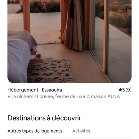
Hébergement ⋅ Essaouira
Évaluatio
5 (9)
Villa Alchemist privée, ferme de luxe 2. maison ALNA
Destinations à découvrir
Autres types de logements
Activités