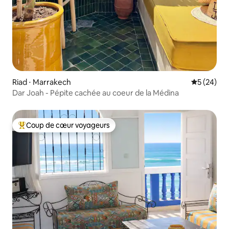
Riad ⋅ Marrakech
Évaluation
5 (24)
Dar Joah - Pépite cachée au coeur de la Médina
Coup de cœur voyageurs
Coups de cœur voyageurs les plus appréciés