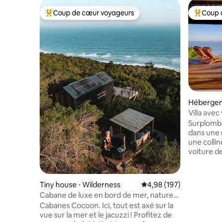
Coup de cœur voyageurs
Coup 
Coups de cœur voyageurs les plus appréciés
Coups de
Héberge
Villa avec
de sport 
Surplomba
dans une 
une collin
voiture d
centre de
maison in
de vie et
Tiny house ⋅ Wilderness
Évaluation moyenne sur 
4,98 (197)
terrasse 
Cabane de luxe en bord de mer, nature
3 chambres
sauvage
Cabanes Cocoon. Ici, tout est axé sur la
terrasses
vue sur la mer et le jacuzzi ! Profitez de
la forêt.