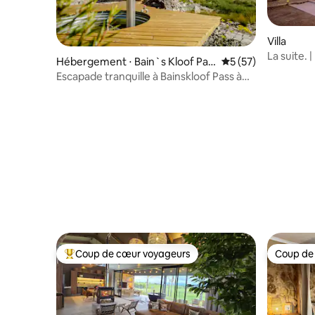
Villa
La suite. |
Hébergement ⋅ Bain`s Kloof Pas
Évaluation moyenne
5 (57)
brousse |
s
Escapade tranquille à Bainskloof Pass à
Rocky Falls #2
Coup de cœur voyageurs
Coup de
Coups de cœur voyageurs les plus appréciés
Coup de