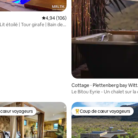
Évaluation moyenne sur la base de 106 commen
4,94 (106)
 Lit étoilé | Tour girafe | Bain de
 sur la base de 57 commentaires : 5 sur 5
Cottage ⋅ Plettenberg bay Witt
drift
Le Bitou Eyrie - Un chalet sur la 
 cœur voyageurs
Coup de cœur voyageurs
 cœur voyageurs
Coups de cœur voyageurs les p