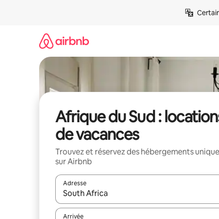
Aller
Certai
directement
au
contenu
Afrique du Sud : location
de vacances
Trouvez et réservez des hébergements uniqu
sur Airbnb
Adresse
Lorsque les résultats s'affichent, utilisez les flèc
Arrivée