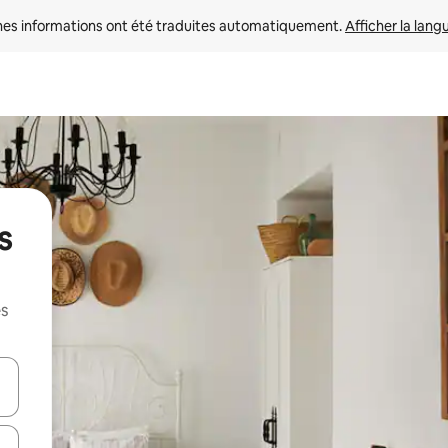
nes informations ont été traduites automatiquement. 
Afficher la lang
s
es
hes vers le haut et vers le bas pour les parcourir ou en appuyant et en fai