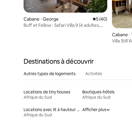
Cabane ⋅ George
Évaluation moyenne
5 (40)
Buff et Fellow : Safari Villa 9 (4 adultes,
4 enfants)
Cabane ⋅ 
Villa Still
Destinations à découvrir
Autres types de logements
Activités
Locations de tiny houses
Boutiques-hôtels
Afrique du Sud
Afrique du Sud
Locations avec lit à hauteur adaptée
Afficher plus
Afrique du Sud