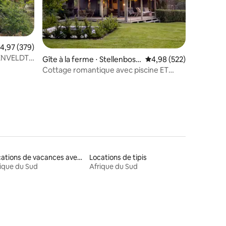
valuation moyenne sur la base de 379 commentaires : 4,97 sur 5
4,97 (379)
ENVELDT
entaires : 4,9 sur 5
Gîte à la ferme ⋅ Stellenbosc
Évaluation moyenne sur
4,98 (522)
h
Cottage romantique avec piscine ET
baignoire en plein air !
Locations de vacances avec piscine
Locations de tipis
ique du Sud
Afrique du Sud