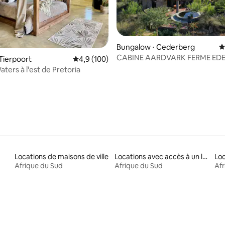
 sur la base de 40 commentaires : 5 sur 5
Bungalow ⋅ Cederberg
É
CABINE AARDVARK FERME ED
Tierpoort
Évaluation moyenne sur la base de 100 comm
4,9 (100)
CEDERBERG
 Waters à l'est de Pretoria
Locations de maisons de ville
Locations avec accès à un lac
Afrique du Sud
Afrique du Sud
Afr