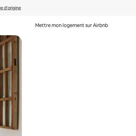
ue d'origine
Mettre mon logement sur Airbnb
sant glisser.