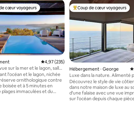
de cœur voyageurs
Coup de cœur voyageurs
 cœur voyageurs les plus appréciés
Coups de cœur voyageurs les p
ment
Évaluation moyenne sur la base de 235 commen
4,97 (235)
 vue sur la mer et le lagon, salle
Hébergement ⋅ George
É
et piscine chauffée
nt l'océan et le lagon, nichée
Luxe dans la nature. Alimenté 
réserve ornithologique contre
l'énergie solaire. Vue sur la mer
Découvrez le style de vie côtier
e boisée et à 5 minutes en
dans notre maison de luxe au
e plages immaculées et du
d'une falaise avec une vue imp
 Wilderness, cette élégante
sur l'océan depuis chaque pièc
dépendante offre des espaces
design moderne biologique c
 de restauration spacieux, une
du bois naturel et des meubles 
la base de 197 commentaires : 4,98 sur 5
avec une piscine chauffée,
Plongez dans notre piscine sem
 avec salle de bain privative et
chauffée, ou profitez de notre 
 privées avec vue sur la mer et
de yoga et de détente ou cuisi
 Les équipements comprennent
repas dans notre cuisine design