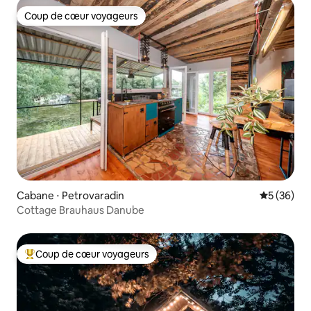
Coup de cœur voyageurs
Coup de cœur voyageurs
Cabane ⋅ Petrovaradin
Évaluation
5 (36)
Cottage Brauhaus Danube
Coup de cœur voyageurs
Coups de cœur voyageurs les plus appréciés