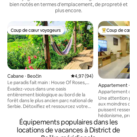
bien notés en termes d'emplacement, de propreté et
plus encore.
Coup de cœur voyageurs
Coup de cœur 
Coup de cœur voyageurs
Coups de cœur vo
Cabane ⋅ Beočin
Évaluation moyenne sur la base
4,97 (94)
Le paradis fait main : House Of Roses,
Appartement ⋅ No
chalet écologique
Évadez-vous dans une oasis
Appartement de l
entièrement biologique au bord de la
le centre de Novi 
Une attention part
forêt dans le plus ancien parc national de
aux moindres détai
Serbie. Détoxifiez et ressourcez votre
puissent ressentir 
corps avec un sauna dans une belle
hédonisme, profit
nature dans cette cabane faite à la main
Équipements populaires dans les
infrarouge, du jac
avec amour et tous les matériaux
masseurs et d'une
locations de vacances à District de
naturels et recyclés. Il est exempt de
l'espace spa. Dans
rayonnement électrique (pas