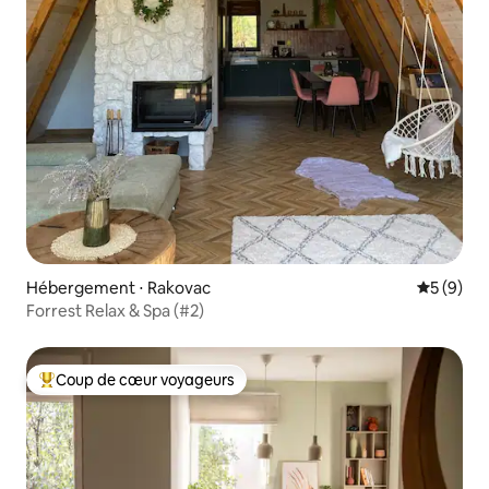
Hébergement ⋅ Rakovac
Évaluatio
5 (9)
Forrest Relax & Spa (#2)
Coup de cœur voyageurs
Coups de cœur voyageurs les plus appréciés