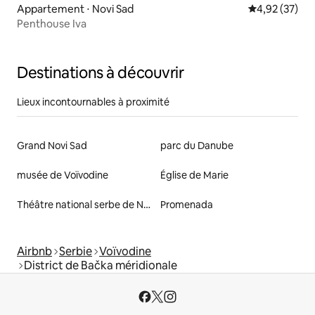
Appartement ⋅ Novi Sad
Évaluation mo
4,92 (37)
Penthouse Iva
Destinations à découvrir
Lieux incontournables à proximité
Grand Novi Sad
parc du Danube
musée de Voïvodine
Église de Marie
Théâtre national serbe de Novi Sad
Promenada
Airbnb
Serbie
Voïvodine
District de Bačka méridionale