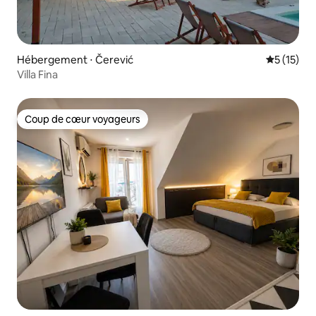
Hébergement ⋅ Čerević
Évaluation
5 (15)
Villa Fina
Coup de cœur voyageurs
Coup de cœur voyageurs