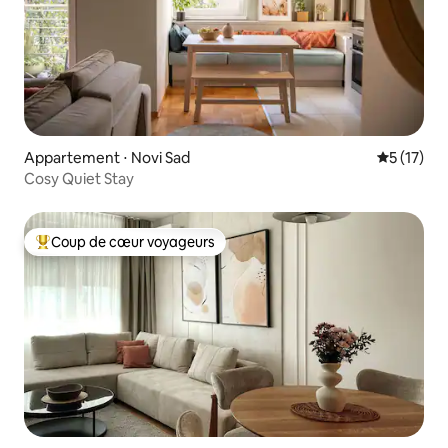
Appartement ⋅ Novi Sad
Évaluation
5 (17)
Cosy Quiet Stay
Coup de cœur voyageurs
Coups de cœur voyageurs les plus appréciés