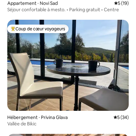
Appartement ⋅ Novi Sad
Évaluation
5 (19)
Séjour confortable à mesto. • Parking gratuit • Centre
Coup de cœur voyageurs
Coups de cœur voyageurs les plus appréciés
Hébergement ⋅ Privina Glava
Évaluation
5 (34)
Vallée de Bikic