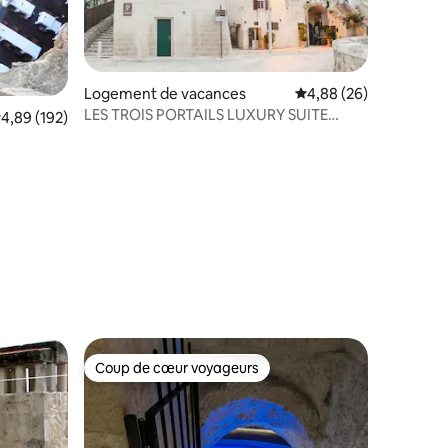
taires : 4,99 sur 5
Logement de vacances
Évaluation moyenne su
4,88 (26)
LES TROIS PORTAILS LUXURY SUITE
valuation moyenne sur la base de 192 commentaires : 4,89 sur 5
4,89 (192)
"TERRA"
Coup de cœur voyageurs
Coup de cœur voyageurs