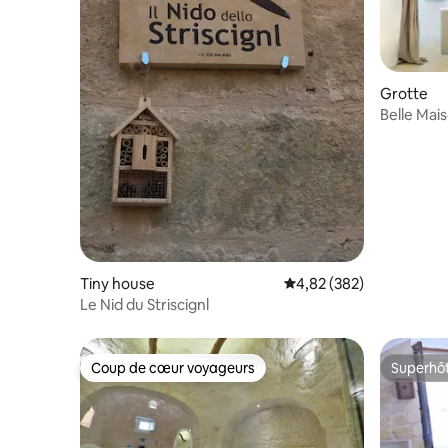
Grotte
Belle Maiso
historique
Tiny house
Évaluation moyenne sur 
4,82 (382)
Le Nid du Striscignl
Coup de cœur voyageurs
Superhô
Coup de cœur voyageurs
Superhô