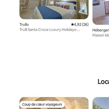
Trullo
Évaluation moyenne sur
4,92 (26)
Trulli Santa Croce Luxury Holidays-
Héberge
Piscine privée
Maison bl
centre
Loc
Coup de cœur voyageurs
Coup de cœur voyageurs