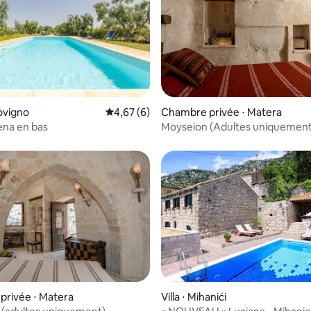
rovigno
Évaluation moyenne sur la base de 6 comme
4,67 (6)
Chambre privée ⋅ Matera
e sur la base de 5 commentaires : 5 sur 5
dena en bas
Moyseion (Adultes uniquement
Magno Greca 11
privée ⋅ Matera
Villa ⋅ Mihanići