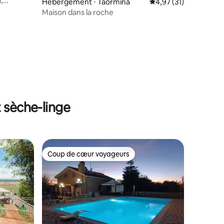
,
Hébergement ⋅ Taormina
Évaluation moyenne su
4,97 (31)
Maison dans la roche
 sèche-linge
Coup de cœur voyageurs
Coup de cœur voyageurs
ntaires : 4,75 sur 5