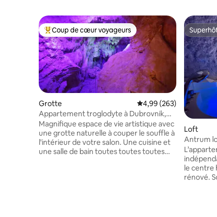
Coup de cœur voyageurs
Superhô
Coups de cœur voyageurs les plus appréciés
Superhô
Grotte
Évaluation moyenne sur 
4,99 (263)
Appartement troglodyte à Dubrovnik,
proche de la plage et du parking
Magnifique espace de vie artistique avec
Loft
une grotte naturelle à couper le souffle à
Antrum lo
l'intérieur de votre salon. Une cuisine et
L’apparte
une salle de bain toutes toutes toutes
indépenda
neuves entièrement équipées
le centre
répondront même aux attentes les plus
rénové. Soigné dans les moindres détails,
exigeantes. Chambre avec deux rochers
le loft es
naturels étonnants sortant des murs de
entre anc
la chambre. Avec une télévision QLED
en pierre
intelligente de 65pouces , une connexion
apparente
Wi-Fi et environ 1 000 chaînes satellite