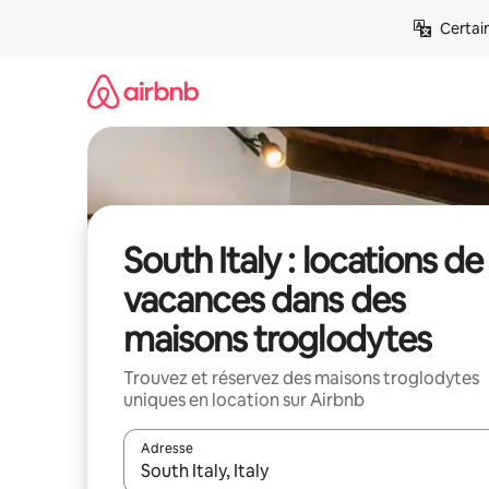
Aller
Certai
directement
au
contenu
South Italy : locations de
vacances dans des
maisons troglodytes
Trouvez et réservez des maisons troglodytes
uniques en location sur Airbnb
Adresse
Lorsque les résultats s'affichent, utilisez les flèc