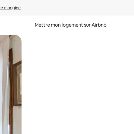
ue d'origine
Mettre mon logement sur Airbnb
sant glisser.