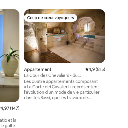
Héberge
Coup de cœur voyageurs
Superhô
lus appréciés
Coup de cœur voyageurs
Superhô
Maison d
Demeure 
en partie
magnifiq
Sassi de 
piétonne,
voiture, 
pratique 
parkings 
Appartement
Évaluation moyenne su
4,9 (815)
peu plus 
La Cour des Chevaliers - du
taires : 4,87 sur 5
important
Trombettiere, Matera
Les quatre appartements composant
appartem
« La Corte dei Cavalieri » représentent
confortab
l'évolution d'un mode de vie particulier
de l’app
dans les Sassi, que les travaux de
élevé (ma
restauration architecturale réalisés
valuation moyenne sur la base de 147 commentaires : 4,97 sur 5
4,97 (147)
jusqu'à présent ont gardé pleinement
reconnaissable. Des travaux de
rénovation récents et soignés ont
tio et la
transformé cet ancien complexe
le golfe