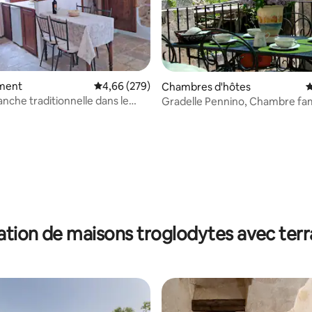
 la base de 26 commentaires : 4,92 sur 5
ment
Évaluation moyenne sur la base de 279 commen
4,66 (279)
Chambres d'hôtes
É
anche traditionnelle dans le
Gradelle Pennino, Chambre fami
ation de maisons troglodytes avec terr