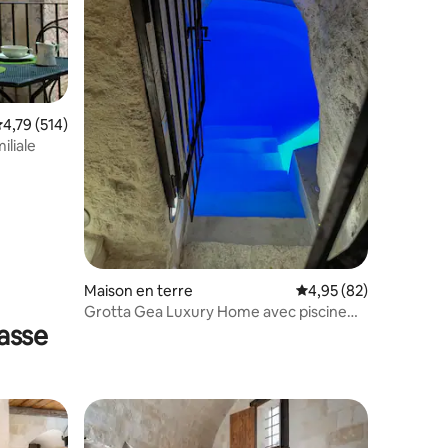
taires : 4,66 sur 5
valuation moyenne sur la base de 514 commentaires : 4,79 sur 5
4,79 (514)
liale
Maison en terre
Évaluation moyenne su
4,95 (82)
Grotta Gea Luxury Home avec piscine
asse
privée