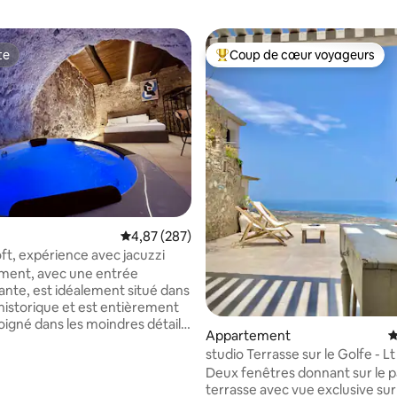
te
Coup de cœur voyageurs
te
Coups de cœur voyageurs les p
la base de 263 commentaires : 4,99 sur 5
Évaluation moyenne sur la base de 287 commen
4,87 (287)
ft, expérience avec jacuzzi
ment, avec une entrée
nte, est idéalement situé dans
 historique et est entièrement
Appartement
É
t conçu pour exalter le contraste
studio Terrasse sur le Golfe - Lt
ien et moderne, avec des murs
Deux fenêtres donnant sur le pa
 vivante et des poutres
terrasse avec vue exclusive sur 
s qui se fondent dans le style