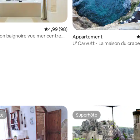
Évaluation moyenne sur la base de 98 commen
4,99 (98)
n baignoire vue mer centre
Appartement
É
.
U' Carvutt - La maison du crabe
la base de 382 commentaires : 4,82 sur 5
te
Superhôte
te
Superhôte