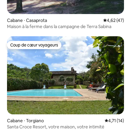
Cabane ⋅ Casaprota
Évaluation mo
4,62 (47)
Maison à la ferme dans la campagne de Terra Sabina
Coup de cœur voyageurs
Coup de cœur voyageurs
Cabane ⋅ Torgiano
Évaluation m
4,71 (14)
Santa Croce Resort, votre maison, votre intimité