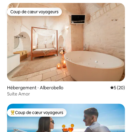
Coup de cœur voyageurs
Coup de cœur voyageurs
Hébergement ⋅ Alberobello
Évaluation
5 (20)
Suite Amor
Coup de cœur voyageurs
Coups de cœur voyageurs les plus appréciés