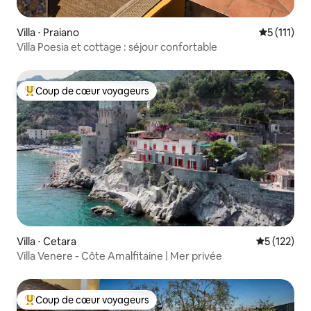
Villa ⋅ Praiano
Évaluation
5 (111)
Villa Poesia et cottage : séjour confortable
Coup de cœur voyageurs
Coups de cœur voyageurs les plus appréciés
Villa ⋅ Cetara
Évaluation 
5 (122)
Villa Venere - Côte Amalfitaine | Mer privée
Coup de cœur voyageurs
Coups de cœur voyageurs les plus appréciés