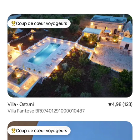
Coup de cœur voyageurs
Coups de cœur voyageurs les plus appréciés
Villa ⋅ Ostuni
Évaluation moy
4,98 (123)
Villa Fantese BR07401291000010487
Coup de cœur voyageurs
Coups de cœur voyageurs les plus appréciés