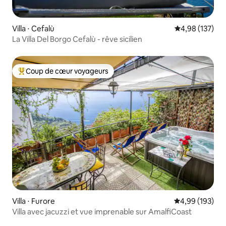
Villa ⋅ Cefalù
Évaluation moy
4,98 (137)
La Villa Del Borgo Cefalù - rêve sicilien
Coup de cœur voyageurs
Coups de cœur voyageurs les plus appréciés
Villa ⋅ Furore
Évaluation moy
4,99 (193)
Villa avec jacuzzi et vue imprenable sur AmalfiCoast