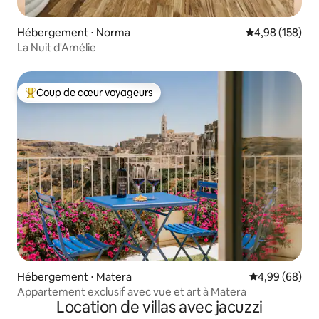
Hébergement ⋅ Norma
Évaluation moy
4,98 (158)
La Nuit d'Amélie
Coup de cœur voyageurs
Coups de cœur voyageurs les plus appréciés
Hébergement ⋅ Matera
Évaluation mo
4,99 (68)
Appartement exclusif avec vue et art à Matera
Location de villas avec jacuzzi