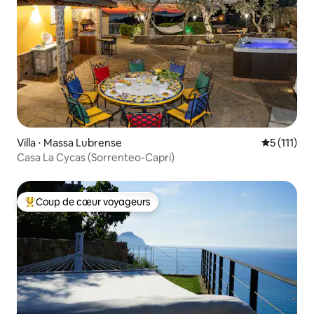
Villa ⋅ Massa Lubrense
Évaluation
5 (111)
Casa La Cycas (Sorrenteo-Capri)
Coup de cœur voyageurs
Coups de cœur voyageurs les plus appréciés