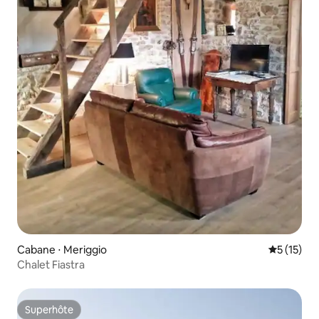
Cabane ⋅ Meriggio
Évaluation
5 (15)
Chalet Fiastra
Superhôte
Superhôte