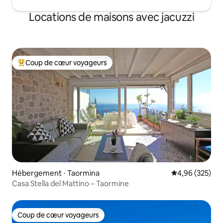
Locations de maisons avec jacuzzi
Coup de cœur voyageurs
Coups de cœur voyageurs les plus appréciés
Hébergement ⋅ Taormina
Évaluation moy
4,96 (325)
Casa Stella del Mattino – Taormine
Coup de cœur voyageurs
Coup de cœur voyageurs