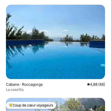
Cabane ⋅ Roccagorga
Évaluation mo
4,88 (48)
La casetta
Coup de cœur voyageurs
Coups de cœur voyageurs les plus appréciés