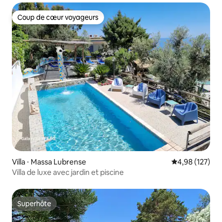
Coup de cœur voyageurs
Coup de cœur voyageurs
Villa ⋅ Massa Lubrense
Évaluation moy
4,98 (127)
Villa de luxe avec jardin et piscine
Superhôte
Superhôte