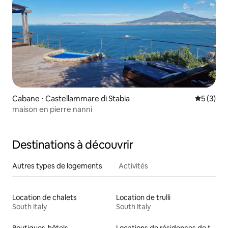
Cabane ⋅ Castellammare di Stabia
Évaluatio
5 (3)
maison en pierre nanni
Destinations à découvrir
Autres types de logements
Activités
Location de chalets
Location de trulli
South Italy
South Italy
Boutiques-hôtels
Locations de résidences de tourisme