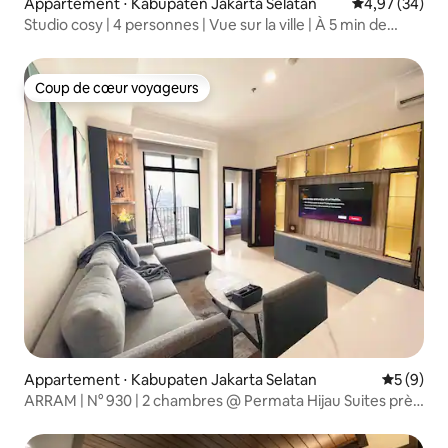
Appartement ⋅ Kabupaten Jakarta Selatan
Évaluation mo
4,97 (34)
Studio cosy | 4 personnes | Vue sur la ville | À 5 min de
Kemang
Coup de cœur voyageurs
Coup de cœur voyageurs
Appartement ⋅ Kabupaten Jakarta Selatan
Évaluatio
5 (9)
ARRAM | N° 930 | 2 chambres @ Permata Hijau Suites près
du GBK