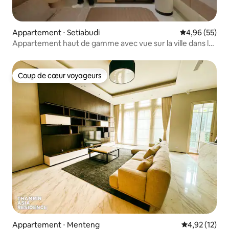
Appartement ⋅ Setiabudi
Évaluation mo
4,96 (55)
Appartement haut de gamme avec vue sur la ville dans le
quartier des affaires de Kuningan
Coup de cœur voyageurs
Coup de cœur voyageurs
Appartement ⋅ Menteng
Évaluation mo
4,92 (12)