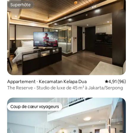
Superhôte
Superhôte
Appartement ⋅ Kecamatan Kelapa Dua
Évaluation mo
4,91 (96)
The Reserve - Studio de luxe de 45 m² à Jakarta/Serpong
Coup de cœur voyageurs
Coup de cœur voyageurs