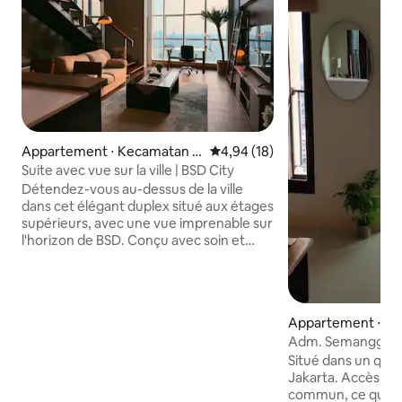
Appartement ⋅ Kecamatan S
Évaluation moyenne sur la base
4,94 (18)
erpong
Suite avec vue sur la ville | BSD City
Détendez-vous au-dessus de la ville
dans cet élégant duplex situé aux étages
supérieurs, avec une vue imprenable sur
l'horizon de BSD. Conçu avec soin et
doté d'une touche moderne et
contemporaine, il est parfait pour les
voyages d'affaires, les vacances à la
maison ou les séjours plus longs. Situé au
Appartement ⋅ Set
cœur de BSD City, à quelques pas de
Adm. Semanggi, s
TerasKota et à quelques minutes
la VILLE
d'AEON Mall, de The Breeze et d'ICE
Situé dans un quar
BSD. Profitez d'une connexion Wi-Fi à
Jakarta. Accès fac
50 Mbit/s, d'une télévision connectée,
commun, ce qui p