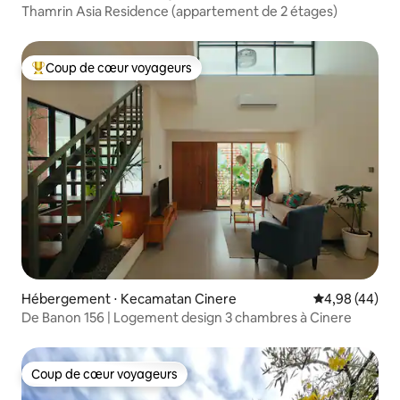
Thamrin Asia Residence (appartement de 2 étages)
Coup de cœur voyageurs
Coups de cœur voyageurs les plus appréciés
Hébergement ⋅ Kecamatan Cinere
Évaluation mo
4,98 (44)
De Banon 156 | Logement design 3 chambres à Cinere
Coup de cœur voyageurs
Coup de cœur voyageurs