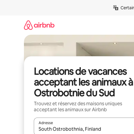
Aller
Certai
directement
au
contenu
Locations de vacances
acceptant les animaux à
Ostrobotnie du Sud
Trouvez et réservez des maisons uniques
acceptant les animaux sur Airbnb
Adresse
Lorsque les résultats s'affichent, utilisez les flèc