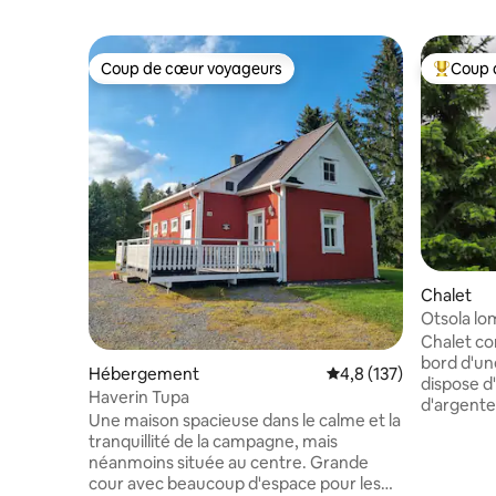
Coup de cœur voyageurs
Coup 
Coup de cœur voyageurs
Coups de
Chalet
Otsola l
Chalet co
bord d'une
Hébergement
Évaluation moyenne su
4,8 (137)
dispose d'
Haverin Tupa
d'argenterie. Nombreux
Une maison spacieuse dans le calme et la
(moyennan
tranquillité de la campagne, mais
eau du ro
néanmoins située au centre. Grande
micro-onde
cour avec beaucoup d'espace pour les
grande te