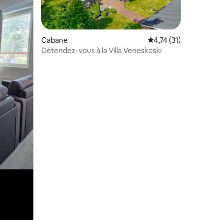
Cabane
Évaluation moyenne su
4,74 (31)
Détendez-vous à la Villa Veneskoski
ntaires : 4,92 sur 5