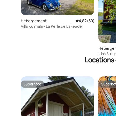
Hébergement
Évaluation moyenne sur
4,82 (50)
Villa Kulmala - La Perle de Lakeude
Héberge
Idas Stuga
Locations 
Superhôte
Superhô
Superhôte
Superhô