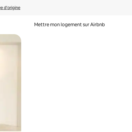
ue d'origine
Mettre mon logement sur Airbnb
sant glisser.