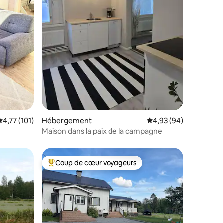
ntaires : 4,73 sur 5
Évaluation moyenne sur la base de 101 commentaires : 4,77 sur 5
4,77 (101)
Hébergement
Évaluation moyenne su
4,93 (94)
Maison dans la paix de la campagne
Coup de cœur voyageurs
Coups de cœur voyageurs les plus appréciés