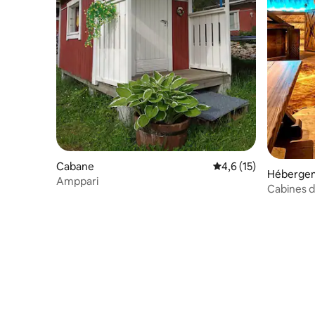
Cabane
Évaluation moyenne s
4,6 (15)
Héberge
Amppari
Cabines de
sauna