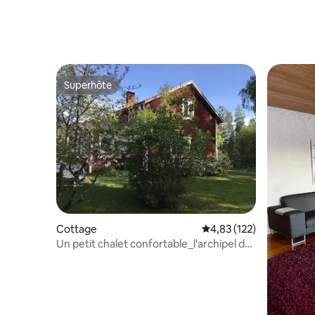
Superhôte
Superhôte
Cottage
Évaluation moyenne sur
4,83 (122)
Un petit chalet confortable_l'archipel de
Maxmo