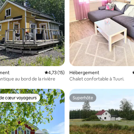
ment
Évaluation moyenne sur la base de 15 comme
4,73 (15)
Hébergement
ntique au bord de la rivière
Chalet confortable à Tuuri.
de cœur voyageurs
Superhôte
 cœur voyageurs les plus appréciés
Superhôte