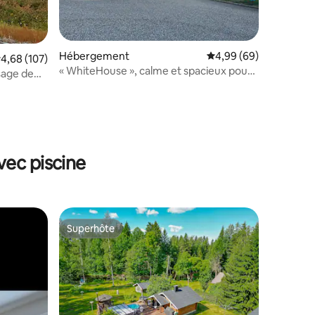
Hébergement
Évaluation moyenne su
4,99 (69)
valuation moyenne sur la base de 107 commentaires : 4,68 sur 5
4,68 (107)
« WhiteHouse », calme et spacieux pour
sage de
être ensemble
ntaires : 4,95 sur 5
vec piscine
Superhôte
Superhôte