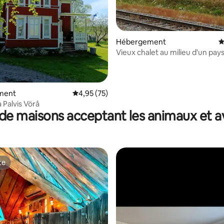
 la base de 50 commentaires : 4,82 sur 5
Hébergement
É
Vieux chalet au milieu d'un pay
champs
ment
Évaluation moyenne sur la base de 75 comme
4,95 (75)
 Palvis Vörå
de maisons acceptant les animaux et a
te
te