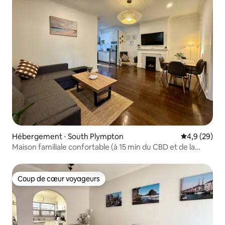
Hébergement ⋅ South Plympton
Évaluation m
4,9 (29)
Maison familiale confortable (à 15 min du CBD et de la
plage)
Coup de cœur voyageurs
Coup de cœur voyageurs