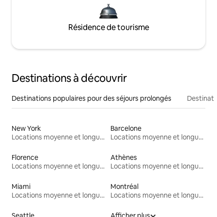
Résidence de tourisme
Destinations à découvrir
Destinations populaires pour des séjours prolongés
Destinati
New York
Barcelone
Locations moyenne et longue durée
Locations moyenne et longue durée
Florence
Athènes
Locations moyenne et longue durée
Locations moyenne et longue durée
Miami
Montréal
Locations moyenne et longue durée
Locations moyenne et longue durée
Seattle
Afficher plus