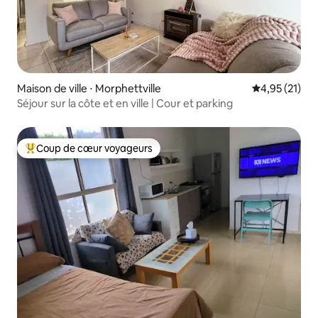
Maison de ville ⋅ Morphettville
Évaluation mo
4,95 (21)
Séjour sur la côte et en ville | Cour et parking
Coup de cœur voyageurs
Coups de cœur voyageurs les plus appréciés