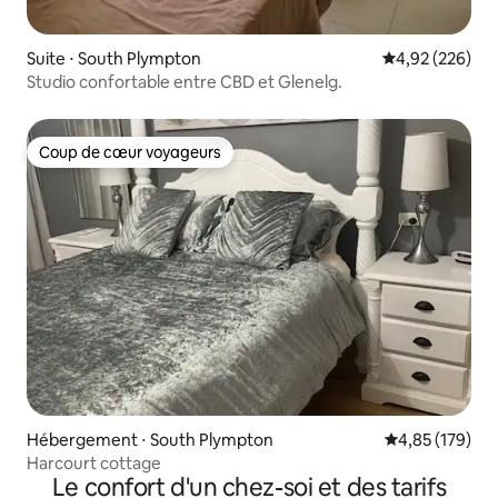
Suite ⋅ South Plympton
Évaluation moy
4,92 (226)
Studio confortable entre CBD et Glenelg.
Coup de cœur voyageurs
Coup de cœur voyageurs
Hébergement ⋅ South Plympton
Évaluation moy
4,85 (179)
Harcourt cottage
Le confort d'un chez-soi et des tarifs