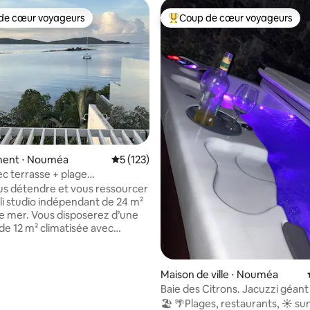
de cœur voyageurs
Coup de cœur voyageurs
 cœur voyageurs les plus appréciés
Coups de cœur voyageurs les p
 la base de 293 commentaires : 4,8 sur 5
ent ⋅ Nouméa
Évaluation moyenne sur la base de 123 co
5 (123)
ec terrasse + plage
yaks
s détendre et vous ressourcer
oli studio indépendant de 24 m²
isposerez d’une
e 12 m² climatisée avec
ne pièce de 12 m² avec salle
et meuble cuisine ainsi qu’une
rrasse privée face au lagon pour
Maison de ville ⋅ Nouméa
 repas ou vous relaxer. Accès
Baie des Citrons. Jacuzzi géant
e privée idéale pour la
🏖️ 🌴Plages, restaurants, ☀️ su
t utilisation libre de 2 kayaks