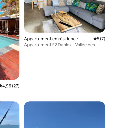
mmentaires : 5 sur 5
Appartement en résidence
Évaluation moyenn
5 (7)
Appartement F2 Duplex - Vallée des
Colons - Nouméa
Évaluation moyenne sur la base de 27 commentaires : 4,96 sur 5
4,96 (27)
lus appréciés