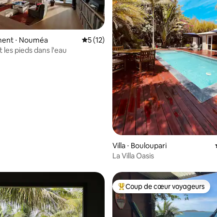
ent ⋅ Nouméa
Évaluation moyenne sur la base de 12 co
5 (12)
les pieds dans l'eau
 sur la base de 44 commentaires : 5 sur 5
Villa ⋅ Bouloupari
La Villa Oasis
Coup de cœur voyageurs
Coups de cœur voyageurs les p