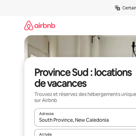
Aller
Certai
directement
au
contenu
Province Sud : locations
de vacances
Trouvez et réservez des hébergements uniqu
sur Airbnb
Adresse
Lorsque les résultats s'affichent, utilisez les flèc
Arrivée