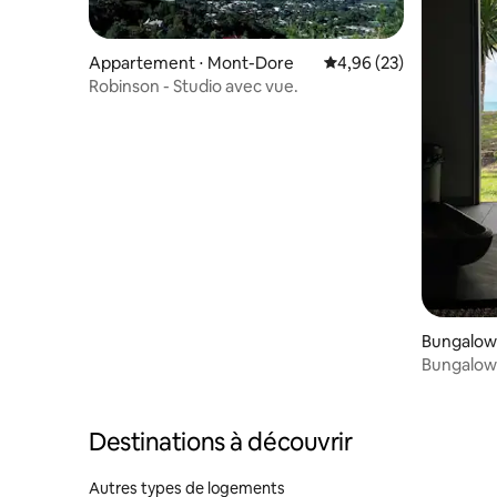
Appartement ⋅ Mont-Dore
Évaluation moyenne sur
4,96 (23)
Robinson - Studio avec vue.
Bungalow 
Bungalow l
lagon.
Destinations à découvrir
Autres types de logements