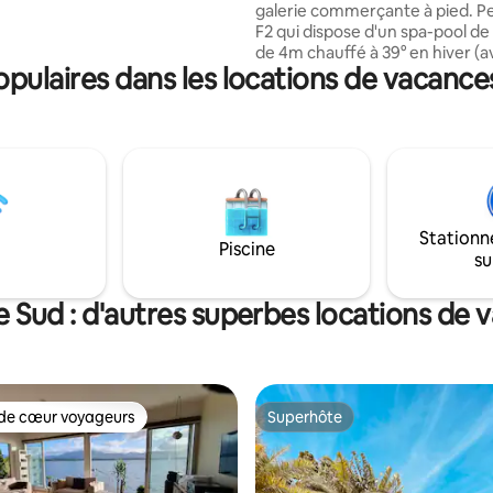
galerie commerçante à pied. Pet
es îlots. Également à
F2 qui dispose d'un spa-pool de
n : masques, tubas et serviettes
de 4m chauffé à 39° en hiver (av
our le snorkling.
ulaires dans les locations de vacance
octobre) et laissé à températu
ambiante en été (novembre à 
remplace la piscine. Idéal pour na
contre courant. Une cuisine ex
avec 🍖 barbecue, une douche
extérieure eau chaude, un gra
canapé, un lit Queen-size + un l
d'appoint sont sur place. Une P
Stationn
4 connectée. *Pas de beuveries ou de
Piscine
su
soirées*
e Sud : d'autres superbes locations de 
de cœur voyageurs
Superhôte
 cœur voyageurs les plus appréciés
Superhôte