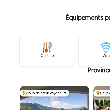
et l'intimité des voyageurs qui cependant
pour explorer l
peuvent faire appel à nous à tous
dispositio
moments. Le quartier est calme, sur la
de plage p
Équipements pop
presqu'île de La Roche Percée, entre
mer et rivière. Plages, activités
nautiques, promenades et découvertes
des alentours (Baie des Tortues,
Domaine de Gouaro Deva et Plage de
Poé). Le bungalow est à 8 kms du village
de Bourail, la plage de La Roche Percée
est indiquée, à l'entrée de la maison il y a
un panneau "Le Bungalow". Une place de
Cuisine
Wifi
parking est disponible.
Provinc
Coup de cœur voyageurs
Coup 
Coups de cœur voyageurs les plus appréciés
Coups de