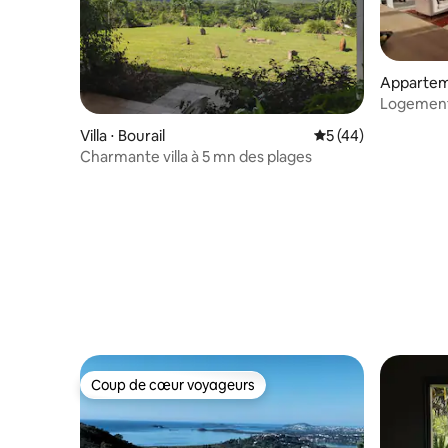
Appartem
Logement 
Villa ⋅ Bourail
Évaluation moyenne
5 (44)
Charmante villa à 5 mn des plages
Coup de cœur voyageurs
Coup de cœur voyageurs