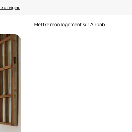
ue d'origine
Mettre mon logement sur Airbnb
sant glisser.