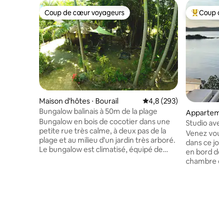
Coup de cœur voyageurs
Coup 
Coup de cœur voyageurs
Coups de
Maison d'hôtes ⋅ Bourail
Évaluation moyenne sur
4,8 (293)
Bungalow balinais à 50m de la plage
Appartem
Bungalow en bois de cocotier dans une
Studio av
petite rue très calme, à deux pas de la
privée/ka
Venez vou
plage et au milieu d'un jardin très arboré.
dans ce j
Le bungalow est climatisé, équipé de
en bord de mer. Vous d
télé, Wifi, frigidaire, micro ondes,
chambre d
bouilloire électrique. Draps et serviettes
placard, u
fournies. A l'extérieur, un coin cuisine
d’eau/wc 
avec un feu à gaz, quelques ustensiles et
petite te
produits de base sont à disposition.
prendre vos
Notre maison se situe à quelques mètres
à une plag
du bungalow. Nous respectons le calme
baignade e