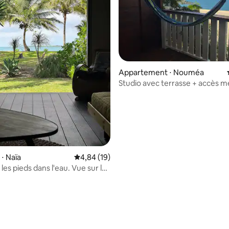
 la base de 23 commentaires : 4,96 sur 5
Appartement ⋅ Nouméa
Studio avec terrasse + accès m
⋅ Naïa
Évaluation moyenne sur la base de 19 comme
4,84 (19)
es pieds dans l'eau. Vue sur le