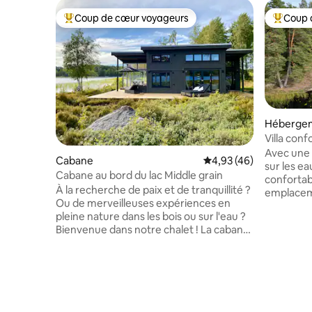
Coup de cœur voyageurs
Coup 
Coups de cœur voyageurs les plus appréciés
Coups de
Héberge
Villa conf
bain à re
Avec une
Cabane
Évaluation moyenne sur
4,93 (46)
sur les ea
Cabane au bord du lac Middle grain
confortab
À la recherche de paix et de tranquillité ?
emplacem
Ou de merveilleuses expériences en
Installez-
pleine nature dans les bois ou sur l'eau ?
d'un couch
Bienvenue dans notre chalet ! La cabane
l'eau depu
est située toute seule, juste au bord de
rafraîchi
l'eau et avec une route jusqu'en haut. À
ponton ou
environ 20 minutes en voiture d'Ed. La
pendant le
cabane a été récemment rénovée à
vivez tou
partir de 2023 et a tout à faire pour une
l'année et
pause du quotidien. Superbes espaces
découvrir