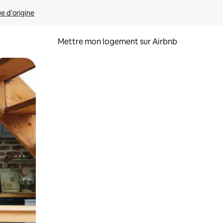
ue d'origine
Mettre mon logement sur Airbnb
sant glisser.