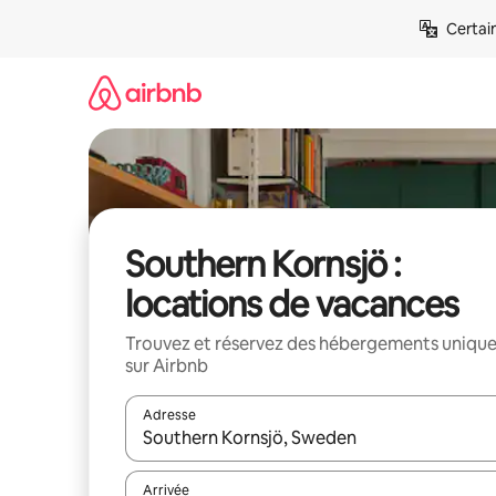
Aller
Certai
directement
au
contenu
Southern Kornsjö :
locations de vacances
Trouvez et réservez des hébergements uniqu
sur Airbnb
Adresse
Lorsque les résultats s'affichent, utilisez les flèc
Arrivée