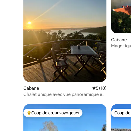
Cabane
Magnifiq
mer à Orus
Cabane
Évaluation moyenne
5 (10)
Chalet unique avec vue panoramique et
annexe
Coup de cœur voyageurs
Coup de
Coups de cœur voyageurs les plus appréciés
Coup de