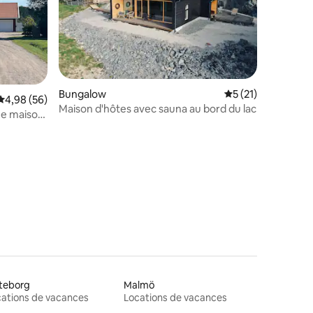
ntaires : 4,93 sur 5
Bungalow
Évaluation moyenne
5 (21)
Évaluation moyenne sur la base de 56 commentaires : 4,98 sur 5
4,98 (56)
Maison d'hôtes avec sauna au bord du lac
ne maison
teborg
Malmö
ations de vacances
Locations de vacances