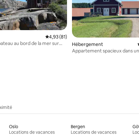
Évaluation moyenne sur la base de 81 comme
4,93 (81)
bateau au bord de la mer sur
Hébergement
u large de Hamburgsund
Appartement spacieux dans u
individuelle à Strömstad
r la base de 37 commentaires : 4,97 sur 5
ximité
Oslo
Bergen
Gö
Locations de vacances
Locations de vacances
Loc