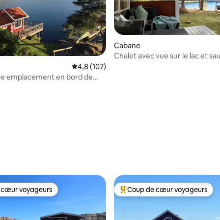
Cabane
Chalet avec vue sur le lac et sa
Bullaren, Bohuslän
Évaluation moyenne sur la base de 107 comm
4,8 (107)
ue emplacement en bord de
t, Stillingsön
 sur la base de 10 commentaires : 5 sur 5
 cœur voyageurs
Coup de cœur voyageurs
 cœur voyageurs
Coups de cœur voyageurs les p