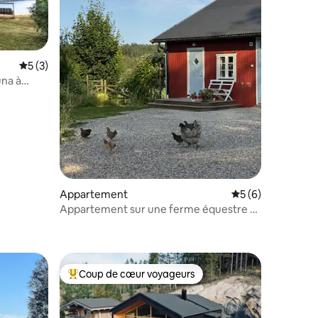
Évaluation moyenne sur la base de 3 commentaires : 5 sur 5
5 (3)
una à
entaires : 4,8 sur 5
Appartement
Évaluation moyenn
5 (6)
Appartement sur une ferme équestre à
la campagne
Coup de cœur voyageurs
lus appréciés
Coups de cœur voyageurs les plus appréciés