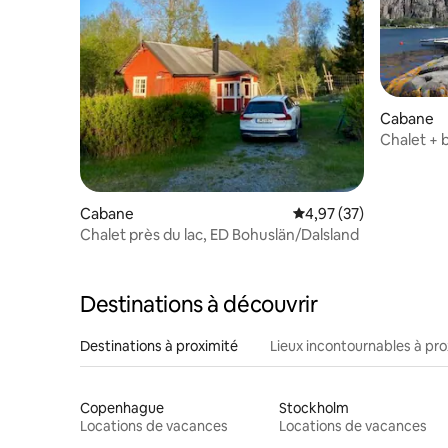
Cabane
Chalet + 
une île a
Cabane
Évaluation moyenne su
4,97 (37)
Chalet près du lac, ED Bohuslän/Dalsland
Destinations à découvrir
Destinations à proximité
Lieux incontournables à pro
Copenhague
Stockholm
Locations de vacances
Locations de vacances