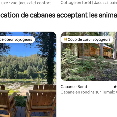
Cottage en forêt | Jacuzzi, bain
luxe : vue, jacuzzi et confort au
la base de 207 commentaires : 4,89 sur 5
air et alpagas
eu
cation de cabanes acceptant les anim
de cœur voyageurs
Coup de cœur voyageurs
 cœur voyageurs les plus appréciés
Coups de cœur voyageurs les p
Cabane ⋅ Bend
É
Cabane en rondins sur Tumalo
 la base de 132 commentaires : 4,91 sur 5