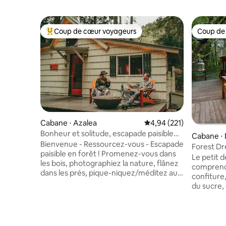
Coup de cœur voyageurs
Coup de
Coups de cœur voyageurs les plus appréciés
Coup de
Cabane ⋅ Azalea
Évaluation moyenne sur
4,94 (221)
Bonheur et solitude, escapade paisible
Cabane ⋅
dans la nature à 3 min de l'I-5
Bienvenue - Ressourcez-vous - Escapade
Forest Dr
paisible en forêt ! Promenez-vous dans
arbres à
Le petit d
les bois, photographiez la nature, flânez
comprend 
dans les prés, pique-niquez/méditez au
confiture,
bord de la crique. Lisez, écrivez,
du sucre, 
détendez-vous/reconnectez avec un
d'ananas 
verre de vin dans un pays des merveilles
maison. 
boisé !Guitare, balançoire dans le hamac
ferme, te
au bord de l'étang, puis détente dans le
et des sau