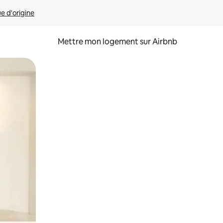
ue d'origine
Mettre mon logement sur Airbnb
sant glisser.