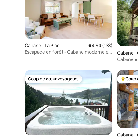
Cabane ⋅ La Pine
Évaluation moyenne sur
4,94 (133)
Escapade en forêt - Cabane moderne et
Cabane ⋅ 
confortable
Cabane e
Coup de cœur voyageurs
Coup 
Coup de cœur voyageurs
Coups de
Cabane ⋅