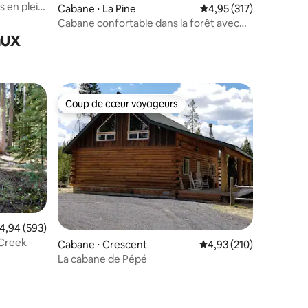
s en plein
Cabane ⋅ La Pine
Évaluation moyenne sur
4,95 (317)
Cabane confortable dans la forêt avec
aux
sauna et jacuzzi !
Coup de cœur voyageurs
lus appréciés
Coup de cœur voyageurs
valuation moyenne sur la base de 593 commentaires : 4,94 sur 5
4,94 (593)
 Creek
Cabane ⋅ Crescent
Évaluation moyenne sur
4,93 (210)
La cabane de Pépé