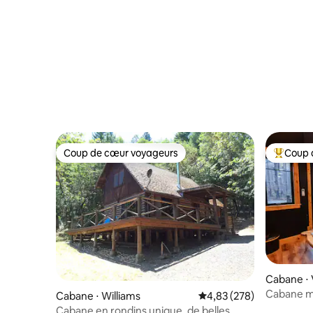
Coup de cœur voyageurs
Coup 
Coup de cœur voyageurs
Coups de
Cabane ⋅ 
Cabane mo
Cabane ⋅ Williams
Évaluation moyenne sur 
4,83 (278)
McKenzie,
Cabane en rondins unique, de belles