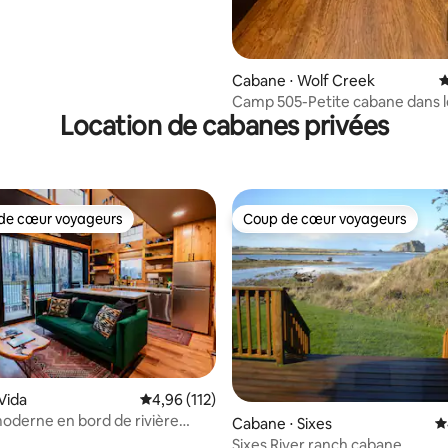
Cabane ⋅ Wolf Creek
É
Camp 505-Petite cabane dans l
Location de cabanes privées
Sunny Valley OR
de cœur voyageurs
Coup de cœur voyageurs
 cœur voyageurs les plus appréciés
Coup de cœur voyageurs
Vida
Évaluation moyenne sur la base de 112 comme
4,96 (112)
derne en bord de rivière
la base de 278 commentaires : 4,83 sur 5
Cabane ⋅ Sixes
É
 près des sources chaudes
Sixes River ranch cabane