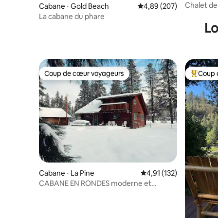
Chalet de 
Cabane ⋅ Gold Beach
Évaluation moyenne sur 
4,89 (207)
coin du f
La cabane du phare
Lo
Coup de cœur voyageurs
Coup 
Coup de cœur voyageurs
Coups de
Cabane ⋅ La Pine
Évaluation moyenne sur
4,91 (132)
CABANE EN RONDES moderne et
confortable près du parc d'État de La
Pine