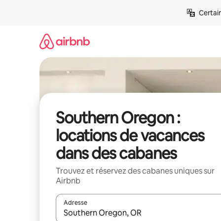
Aller
Certai
directement
au
contenu
Southern Oregon :
locations de vacances
dans des cabanes
Trouvez et réservez des cabanes uniques sur
Airbnb
Adresse
Lorsque les résultats s'affichent, utilisez les flèc