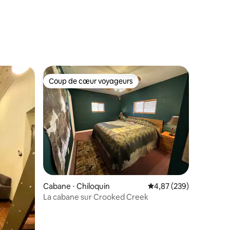
taires : 4,99 sur 5
Coup de cœur voyageurs
lus appréciés
Coup de cœur voyageurs
taires : 4,98 sur 5
Cabane ⋅ Chiloquin
Évaluation moyenne sur
4,87 (239)
La cabane sur Crooked Creek