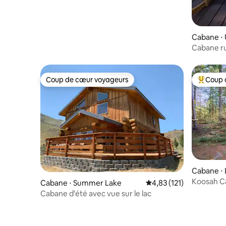
Cabane ⋅
Cabane ru
Coup de cœur voyageurs
Coup 
Coup de cœur voyageurs
Coups de
Cabane ⋅
Koosah Ca
Cabane ⋅ Summer Lake
Évaluation moyenne sur
4,83 (121)
sources c
Cabane d'été avec vue sur le lac