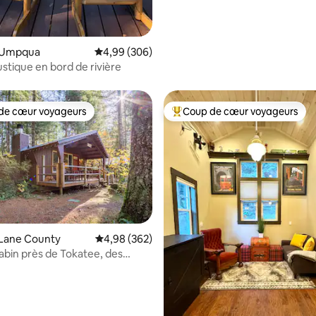
 Umpqua
Évaluation moyenne sur la base de 306 commen
4,99 (306)
stique en bord de rivière
de cœur voyageurs
Coup de cœur voyageurs
 cœur voyageurs les plus appréciés
Coups de cœur voyageurs les p
 Lane County
Évaluation moyenne sur la base de 362 commen
4,98 (362)
bin près de Tokatee, des
 la base de 121 commentaires : 4,83 sur 5
haudes et des sentiers