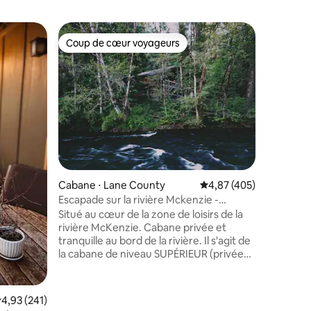
Cabane ⋅
Coup de cœur voyageurs
Coup
Coup de cœur voyageurs
Coups d
Cabane d
Envie d'u
Bienvenu
Profitez 
chalet un
de la mag
l'Oregon
maison d
avec vue
Idéalemen
Cabane ⋅ Lane County
Évaluation moyenne sur
4,87 (405)
l'autorou
entaires : 4,9 sur 5
Grants Pa
Escapade sur la rivière Mckenzie -
promenad
CABANE SUPÉRIEURE rustique moderne
Situé au cœur de la zone de loisirs de la
vous pou
rivière McKenzie. Cabane privée et
directem
tranquille au bord de la rivière. Il s'agit de
avoir exp
la cabane de niveau SUPÉRIEUR (privée
détendus 
sans connexions partagées) Espace de
entrerez 
vie voûté avec poêle à bois et vue
imprenable sur la rivière depuis l'intérieur
valuation moyenne sur la base de 241 commentaires : 4,93 sur 5
4,93 (241)
ou le pont supérieur privé à l'extérieur.