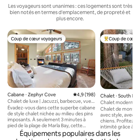
Les voyageurs sont unanimes : ces logements sont très
bien notés en termes d'emplacement, de propreté et
plus encore.
Coup de cœur voyageurs
Coup de cœur 
Coup de cœur voyageurs
Coups de cœur vo
Cabane ⋅ Zephyr Cove
Évaluation moyenne sur la base
4,9 (198)
Chalet ⋅ South La
Chalet de luxe | Jacuzzi, barbecue, vue
Chalet moderne au
sur le lac | 10 couchages
Évadez-vous dans cette superbe cabane
Chalet de montag
de style chalet nichée au milieu des pins
avec style, avec s
imposants. À seulement 3 minutes à
chiens. Profitez d
pied de la plage de Marla Bay, cette
intimité grâce à l
retraite de luxe allie charme rustique et
Équipements populaires dans les
derrière le logeme
confort moderne. Profitez de la vue sur
à un sentier de ra