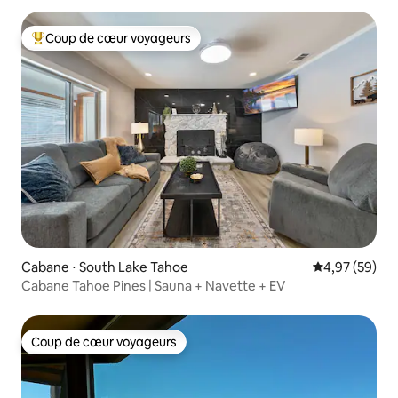
Coup de cœur voyageurs
Coups de cœur voyageurs les plus appréciés
Cabane ⋅ South Lake Tahoe
Évaluation mo
4,97 (59)
Cabane Tahoe Pines | Sauna + Navette + EV
Coup de cœur voyageurs
Coup de cœur voyageurs