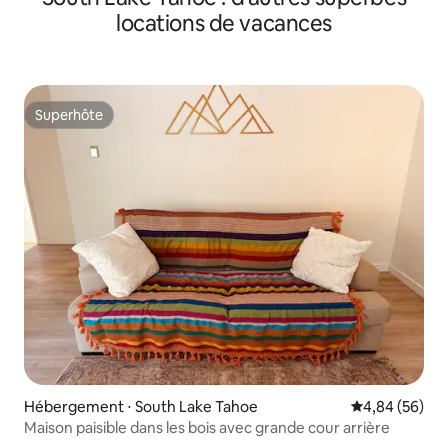
locations de vacances
Superhôte
Superhôte
Hébergement ⋅ South Lake Tahoe
Évaluation mo
4,84 (56)
Maison paisible dans les bois avec grande cour arrière