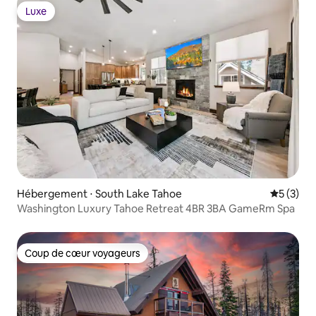
Luxe
Luxe
Hébergement ⋅ South Lake Tahoe
Évaluatio
5 (3)
Washington Luxury Tahoe Retreat 4BR 3BA GameRm Spa
Coup de cœur voyageurs
Coup de cœur voyageurs