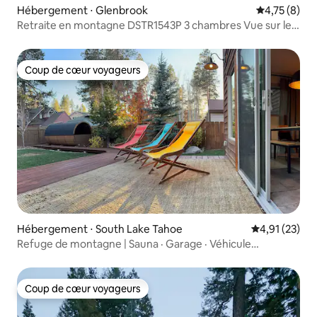
Hébergement ⋅ Glenbrook
Évaluation m
4,75 (8)
Retraite en montagne DSTR1543P 3 chambres Vue sur le
lac Tahoe
Coup de cœur voyageurs
Coup de cœur voyageurs
Hébergement ⋅ South Lake Tahoe
Évaluation mo
4,91 (23)
Refuge de montagne | Sauna · Garage · Véhicule
électrique · Climatisation
Coup de cœur voyageurs
Coup de cœur voyageurs