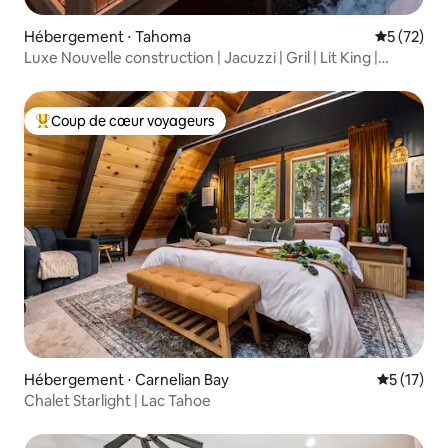
Hébergement ⋅ Tahoma
Évaluation
5 (72)
Luxe Nouvelle construction | Jacuzzi | Gril | Lit King |
Bureau
Coup de cœur voyageurs
Coups de cœur voyageurs les plus appréciés
Hébergement ⋅ Carnelian Bay
Évaluation
5 (17)
Chalet Starlight | Lac Tahoe