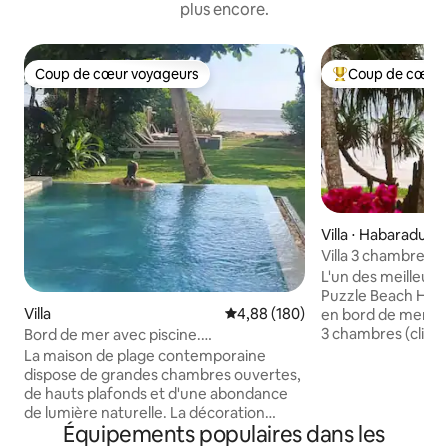
plus encore.
Coup de cœur voyageurs
Coup de cœur 
Coup de cœur voyageurs
Coups de cœur vo
Villa ⋅ Habaraduwa
Villa 3 chambres 
chef et personnel
L'un des meilleurs 
Puzzle Beach Hous
Villa
Évaluation moyenne sur la base 
4,88 (180)
en bord de mer, e
3 chambres (clima
Bord de mer avec piscine.
salle de bain privat
Décompressez, détendez-vous,
La maison de plage contemporaine
déjeuner gratuit Ce joyau, qui fait partie
profitez
dispose de grandes chambres ouvertes,
des meilleurs log
de hauts plafonds et d'une abondance
monde, allie éléga
de lumière naturelle. La décoration
exceptionnel et intimité. Parf
Équipements populaires dans les
blanche est accentuée par des couleurs
familles, les amis o