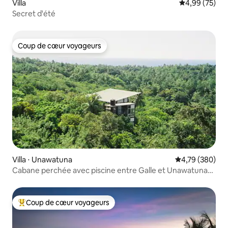
Villa
Évaluation mo
4,99 (75)
Secret d'été
Coup de cœur voyageurs
Coup de cœur voyageurs
Villa ⋅ Unawatuna
Évaluation moy
4,79 (380)
Cabane perchée avec piscine entre Galle et Unawatuna
Beach
Coup de cœur voyageurs
Coups de cœur voyageurs les plus appréciés