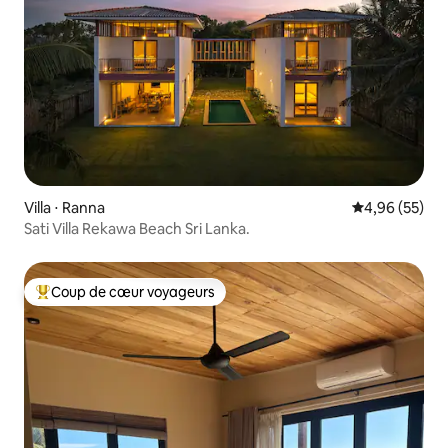
Villa ⋅ Ranna
Évaluation mo
4,96 (55)
Sati Villa Rekawa Beach Sri Lanka.
Coup de cœur voyageurs
Coups de cœur voyageurs les plus appréciés