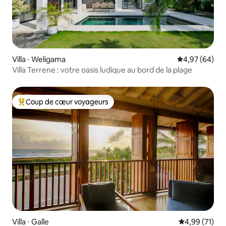
Villa ⋅ Weligama
Évaluation mo
4,97 (64)
Villa Terrene : votre oasis ludique au bord de la plage
Coup de cœur voyageurs
Coups de cœur voyageurs les plus appréciés
Villa ⋅ Galle
Évaluation mo
4,99 (71)