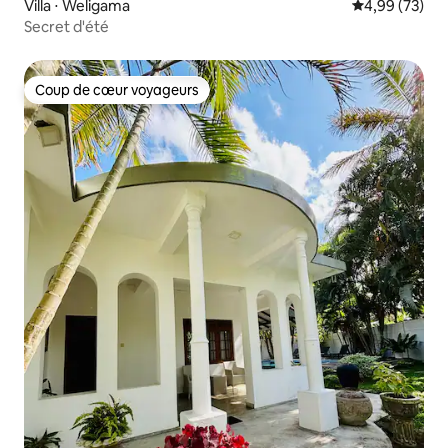
Villa ⋅ Weligama
Évaluation mo
4,99 (73)
Secret d'été
Coup de cœur voyageurs
Coup de cœur voyageurs