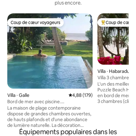
plus encore.
Coup de cœur voyageurs
Coup de cœur 
Coup de cœur voyageurs
Coups de cœur vo
Villa ⋅ Habaraduwa
Villa 3 chambres 
chef et personnel
L'un des meilleurs 
Puzzle Beach Hous
Villa ⋅ Galle
Évaluation moyenne sur la base 
4,88 (179)
en bord de mer, e
3 chambres (clima
Bord de mer avec piscine.
salle de bain privat
Décompressez, détendez-vous,
La maison de plage contemporaine
déjeuner gratuit Ce joyau, qui fait partie
profitez
dispose de grandes chambres ouvertes,
des meilleurs log
de hauts plafonds et d'une abondance
monde, allie éléga
de lumière naturelle. La décoration
exceptionnel et intimité. Parf
Équipements populaires dans les
blanche est accentuée par des couleurs
familles, les amis o