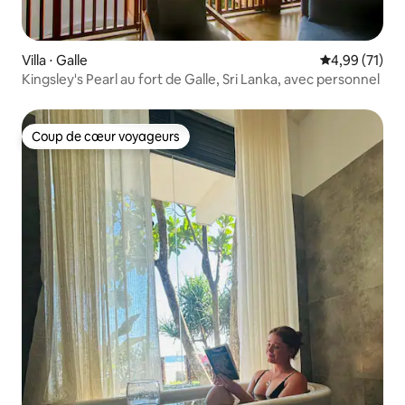
Villa ⋅ Galle
Évaluation mo
4,99 (71)
Kingsley's Pearl au fort de Galle, Sri Lanka, avec personnel
Coup de cœur voyageurs
Coup de cœur voyageurs