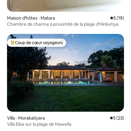
Maison d'hôtes ⋅ Matara
Évaluation
5 (19)
Chambre de charme à proximité de la plage d'Hiriketiya
Coup de cœur voyageurs
Coups de cœur voyageurs les plus appréciés
Villa ⋅ Morakatiyara
Évaluation
5 (23)
Villa Elise sur la plage de Mawella