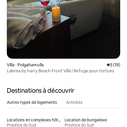
Villa ⋅ Polgahamulla
Évaluation
5 (19)
Labrisa by harry Beach Front Villa | Refuge pour tortues
Destinations à découvrir
Autres types de logements
Activités
Locations en complexes hôteliers
Location de bungalows
Province du Sud
Province du Sud