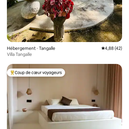
Hébergement ⋅ Tangalle
Évaluation mo
4,88 (42)
Villa Tangalle
Coup de cœur voyageurs
Coups de cœur voyageurs les plus appréciés