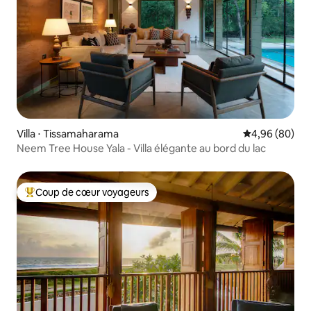
Villa ⋅ Tissamaharama
Évaluation mo
4,96 (80)
Neem Tree House Yala - Villa élégante au bord du lac
Coup de cœur voyageurs
Coups de cœur voyageurs les plus appréciés