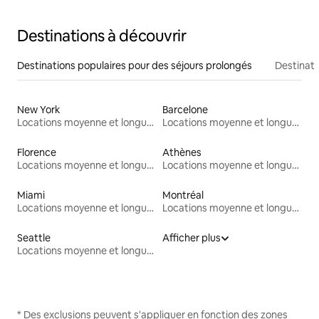
Destinations à découvrir
Destinations populaires pour des séjours prolongés
Destinati
New York
Barcelone
Locations moyenne et longue durée
Locations moyenne et longue durée
Florence
Athènes
Locations moyenne et longue durée
Locations moyenne et longue durée
Miami
Montréal
Locations moyenne et longue durée
Locations moyenne et longue durée
Seattle
Afficher plus
Locations moyenne et longue durée
* Des exclusions peuvent s'appliquer en fonction des zones