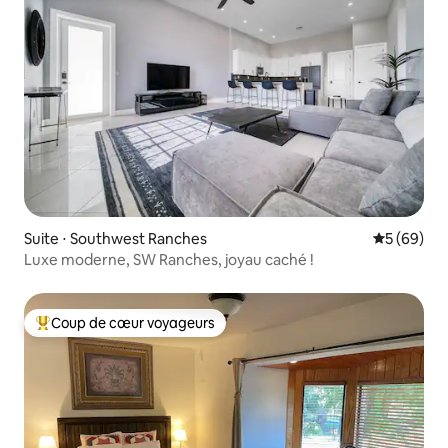
Suite ⋅ Southwest Ranches
Évaluation
5 (69)
Luxe moderne, SW Ranches, joyau caché !
Coup de cœur voyageurs
Coups de cœur voyageurs les plus appréciés