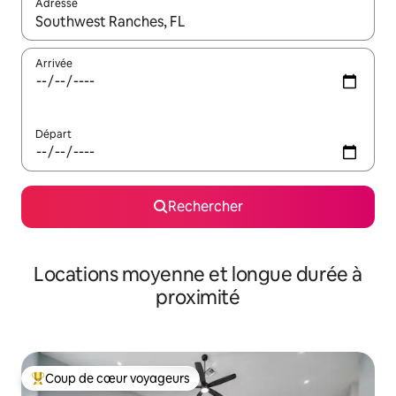
Adresse
Lorsque les résultats s'affichent, utilisez les flèches vers le hau
Arrivée
Départ
Rechercher
Locations moyenne et longue durée à
proximité
Coup de cœur voyageurs
Coups de cœur voyageurs les plus appréciés