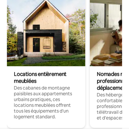
Locations entièrement
Nomades num
meublées
professionnel
déplacement
Des cabanes de montagne
paisibles aux appartements
Des hébergem
urbains pratiques, ces
confortables p
locations meublées offrent
professionnels
tous les équipements d'un
télétravail dis
logement standard.
et d'espaces de