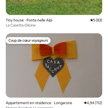
Tiny house ⋅ Ponte nelle Alpi
Évaluation
5 (83)
La Casetta Glicine
Coup de cœur voyageurs
Coup de cœur voyageurs
Appartement en résidence ⋅ Longarone
Évaluation moy
4,94 (112)
Maison Sacchet à Longarone