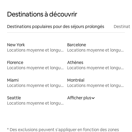
Destinations à découvrir
Destinations populaires pour des séjours prolongés
Destinati
New York
Barcelone
Locations moyenne et longue durée
Locations moyenne et longue durée
Florence
Athènes
Locations moyenne et longue durée
Locations moyenne et longue durée
Miami
Montréal
Locations moyenne et longue durée
Locations moyenne et longue durée
Seattle
Afficher plus
Locations moyenne et longue durée
* Des exclusions peuvent s'appliquer en fonction des zones