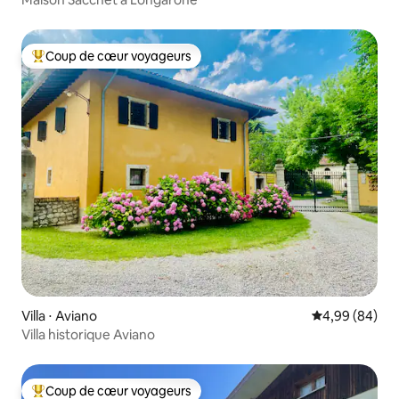
Coup de cœur voyageurs
Coups de cœur voyageurs les plus appréciés
Villa ⋅ Aviano
Évaluation mo
4,99 (84)
Villa historique Aviano
Coup de cœur voyageurs
Coups de cœur voyageurs les plus appréciés