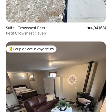
Suite ⋅ Crowsnest Pass
Évaluation mo
4,94 (68)
Petit Crowsnest Haven
Coup de cœur voyageurs
Coups de cœur voyageurs les plus appréciés