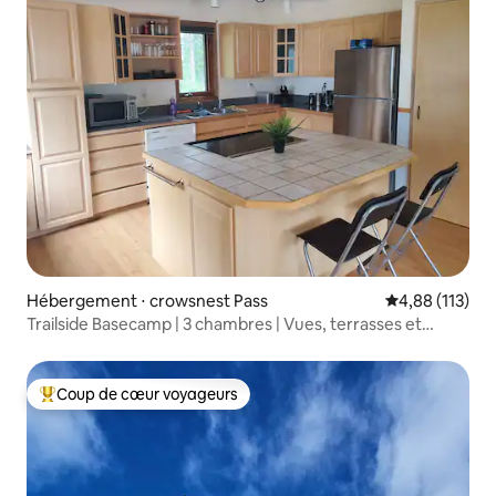
Hébergement ⋅ crowsnest Pass
Évaluation moy
4,88 (113)
Trailside Basecamp | 3 chambres | Vues, terrasses et
garage
Coup de cœur voyageurs
Coups de cœur voyageurs les plus appréciés