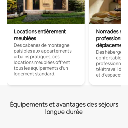
Locations entièrement
Nomades num
meublées
professionnel
déplacement
Des cabanes de montagne
paisibles aux appartements
Des hébergem
urbains pratiques, ces
confortables p
locations meublées offrent
professionnels
tous les équipements d'un
télétravail dis
logement standard.
et d'espaces de
Équipements et avantages des séjours
longue durée