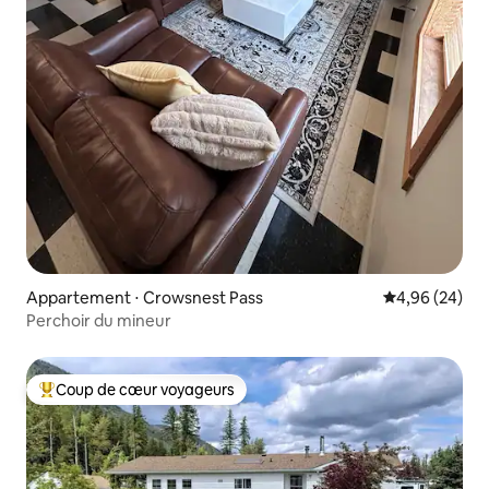
Appartement ⋅ Crowsnest Pass
Évaluation mo
4,96 (24)
Perchoir du mineur
Coup de cœur voyageurs
Coups de cœur voyageurs les plus appréciés