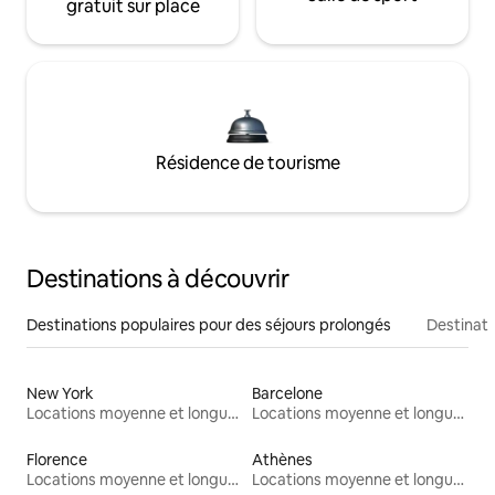
gratuit sur place
Résidence de tourisme
Destinations à découvrir
Destinations populaires pour des séjours prolongés
Destinati
New York
Barcelone
Locations moyenne et longue durée
Locations moyenne et longue durée
Florence
Athènes
Locations moyenne et longue durée
Locations moyenne et longue durée