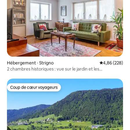
Hébergement ⋅ Strigno
Évaluation moy
4,86 (228)
2 chambres historiques : vue sur le jardin et les
montagnes dans le Trentin
Coup de cœur voyageurs
Coup de cœur voyageurs