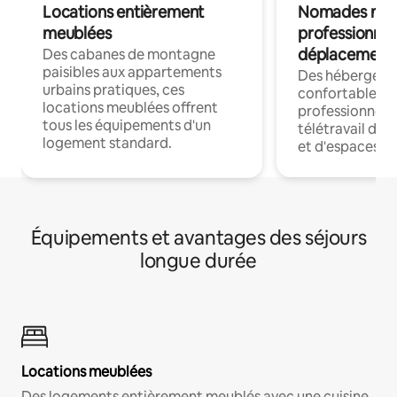
Locations entièrement
Nomades num
meublées
professionnel
déplacement
Des cabanes de montagne
paisibles aux appartements
Des hébergem
urbains pratiques, ces
confortables p
locations meublées offrent
professionnels
tous les équipements d'un
télétravail dis
logement standard.
et d'espaces de
Équipements et avantages des séjours
longue durée
Locations meublées
Des logements entièrement meublés avec une cuisine,