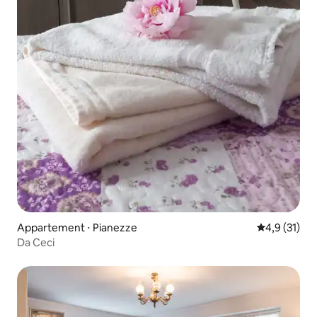
Appartement ⋅ Pianezze
Évaluation m
4,9 (31)
Da Ceci