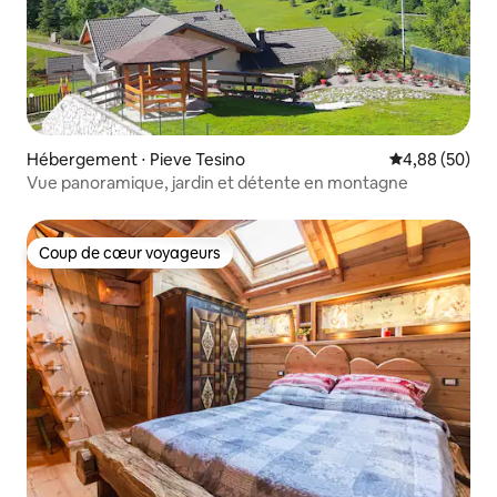
Hébergement ⋅ Pieve Tesino
Évaluation mo
4,88 (50)
Vue panoramique, jardin et détente en montagne
Coup de cœur voyageurs
Coup de cœur voyageurs