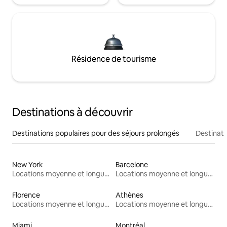
Résidence de tourisme
Destinations à découvrir
Destinations populaires pour des séjours prolongés
Destinati
New York
Barcelone
Locations moyenne et longue durée
Locations moyenne et longue durée
Florence
Athènes
Locations moyenne et longue durée
Locations moyenne et longue durée
Miami
Montréal