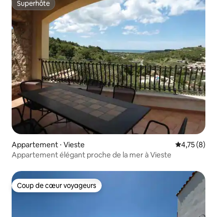
Superhôte
Superhôte
Appartement ⋅ Vieste
Évaluation m
4,75 (8)
Appartement élégant proche de la mer à Vieste
Coup de cœur voyageurs
Coup de cœur voyageurs