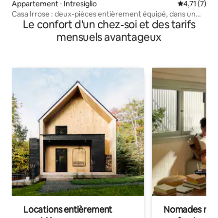
Appartement ⋅ Intresiglio
Évaluation 
4,71 (7)
Casa Irrose : deux-pièces entièrement équipé, dans un
Le confort d'un chez-soi et des tarifs
quartier calme
mensuels avantageux
Locations entièrement
Nomades num